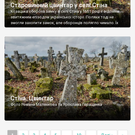
Старовинний цвинтар у селі Стіна
Козацька оборона замку в селі Стіна у 1651 році є відомим
звитяжним епізодом української історії. Поляки тоді не
змогли захопити замок, але оборонців полягло чимало. Їх
поховали на цвинтарі, який тоді називався Замковим. Нині на
місці замку церква із кам’яною огорожею, а цвинтар є. На
ньому чимало хрестів 19 століття, є такі, де епітафії стер […]
Стіна. Цвинтар
Фото Романа Маленкова та Ярослава Геращенка