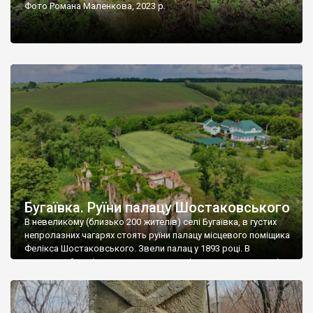
Фото Романа Маленкова, 2023 р.
Бугаївка. Руїни палацу Шостаковського
В невеликому (близько 200 жителів) селі Бугаївка, в густих
непролазних чагарях стоять руїни палацу місцевого поміщика
Фелікса Шостаковського. Звели палац у 1893 році. В
радянський період у ньому спочатку містилася школа, потім
клуб, ще пізніше – гуртожиток. У 60-х роках минулого
століття тут розмістили туберкульозну лікарню. Коли із
палацу виїхала лікарня – ми точно не […]