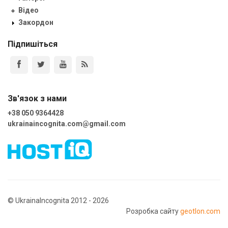
Відео
Закордон
Підпишіться
Зв'язок з нами
+38 050 9364428
ukrainaincognita.com@gmail.com
© UkrainaIncognita 2012 - 2026
Розробка сайту
geotlon.com