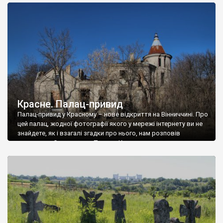
доглянутий, а в іншій суцільна руїна. Руїни палацу Тишкевичів у
Андрушівці, на Вінниччині. Такий стан […]
Красне. Палац-привид
Палац-привид у Красному – нове відкриття на Вінниччині. Про
цей палац, жодної фотографії якого у мережі інтернету ви не
знайдете, як і взагалі згадки про нього, нам розповів
мешканець Самгородка. Палац у Красному вразив не лише
станом руїни і чагарями, які його оточують, але і величчю
навіть у руїні. Можна уявно рекоструювати головний вхід із
[…]