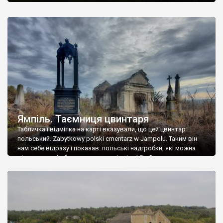
Ямпіль. Таємниця цвинтаря
Табличка і відмітка на карті вказували, що цей цвинтар
польський. Zabytkowy polski cmentarz w Jampolu. Таким він
нам себе відразу і показав: польські надгробки, які можна
віднести до фабричних, польські епітафії… Загалом цвинтар
виявився величезним – порахували площу у GoogleMaps –
виявилося більше семи гектарів. Перше враження про
абсолютну звичайність польського цвинтаря виявилося
оманливим – […]