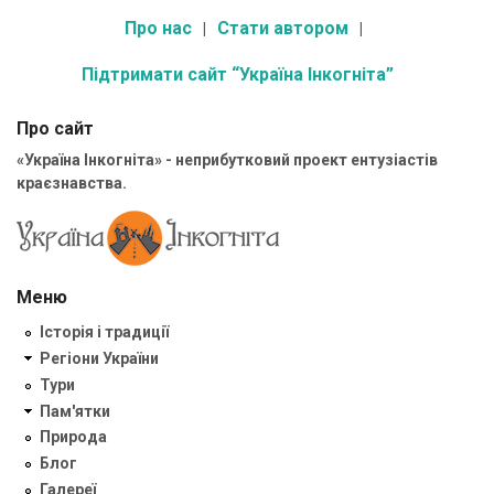
Про нас
Стати автором
Підтримати сайт “Україна Інкогніта”
Про сайт
«Україна Інкогніта» - неприбутковий проект ентузіастів
краєзнавства.
Меню
Історія і традиції
Регіони України
Тури
Пам'ятки
Природа
Блог
Галереї