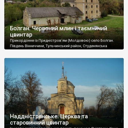
Болган. Червоний млин і таємничий
цвинтар
Прикордонне із Придністров’ям (Молдовою) село Болган.
Південь Вінниччини, Тульчинський район, Студенянська
громада. У селі мешкає близько тисячі осіб. Спочатку ми
дізналися, що у Болгані є величезний захаращений
старовинний цвинтар із кам’яними хрестами. Всі епітафії, які
збереглися, написані кирилицею, церковнослов’янською
мовою. За всіма традиційними ознаками – цвинтар
український. Хрести датуються 19 століттям. У 1924-1940
роках Болган […]
Наддністрянське. Церква та
старовинний цвинтар