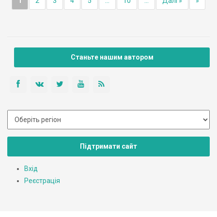
1
2
3
4
5
...
10
...
Далі »
»
Станьте нашим автором
Підтримати сайт
Вхід
Реєстрація