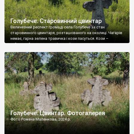
Голубече. Старовинний цвинтар
Величезний респект громаді села Голубече за стан
старовинного цвинтаря, розташованого на околиці. Чагарів
немає, гарна зелена травичка і кози пасуться. Кози –
найкращий регулятор шкідливої, для старих кладовищ,
рослинності. Навесні, коли паростки дерев вкриваються
бруньками, кози ті бруньки обгризають, бо то улюблений
делікатес. На цвинтарі у Голубечому ціла колекція
різноманітних форм хрестів. Село відносно невелике, […]
Голубече. Цвинтар. Фотогалерея
Фото Романа Маленкова, 2024 р.