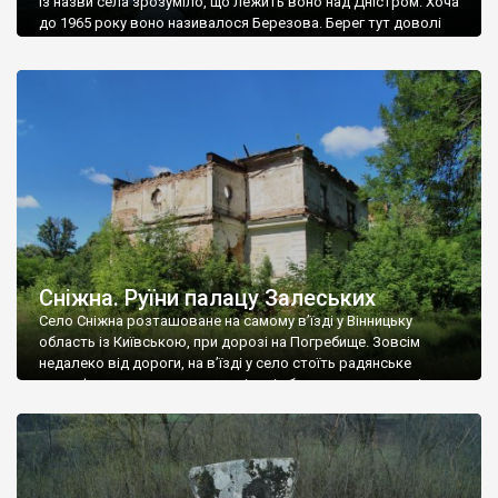
Із назви села зрозуміло, що лежить воно над Дністром. Хоча
до 1965 року воно називалося Березова. Берег тут доволі
високий і крутий, як і майже всюди на Поділлі, але є кілька
грунтових доріг, які збігають аж до самої води – цим
Наддністрянське відрізняється від більшості навколишніх
сіл. У селі є мурована Михайлівська церква. Точної дати […]
Сніжна. Руїни палацу Залеських
Село Сніжна розташоване на самому в’їзді у Вінницьку
область із Київською, при дорозі на Погребище. Зовсім
недалеко від дороги, на в’їзді у село стоїть радянське
рельєфне пано, яке показує жінку і яблуню, а трохи далі, десь
серед дерев, заховалися руїни палацу Залеських. З дороги їх
не видно, але видно дві стареньких колії у траві – […]