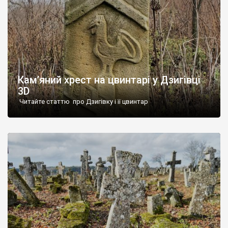
Кам’яний хрест на цвинтарі у Дзигівці
3D
Читайте статтю про Дзигівку і її цвинтар