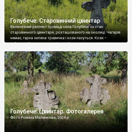
Голубече. Старовинний цвинтар
Величезний респект громаді села Голубече за стан
старовинного цвинтаря, розташованого на околиці. Чагарів
немає, гарна зелена травичка і кози пасуться. Кози –
найкращий регулятор шкідливої, для старих кладовищ,
рослинності. Навесні, коли паростки дерев вкриваються
бруньками, кози ті бруньки обгризають, бо то улюблений
делікатес. На цвинтарі у Голубечому ціла колекція
різноманітних форм хрестів. Село відносно невелике, […]
Голубече. Цвинтар. Фотогалерея
Фото Романа Маленкова, 2024 р.