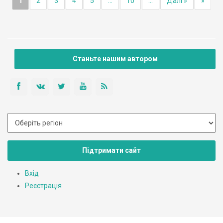
1
2
3
4
5
...
10
...
Далі »
»
Станьте нашим автором
Підтримати сайт
Вхід
Реєстрація