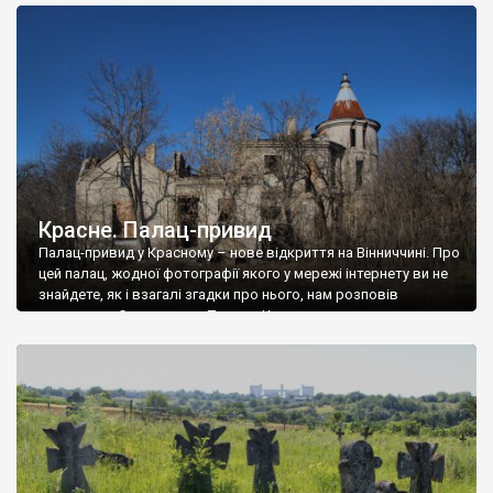
доглянутий, а в іншій суцільна руїна. Руїни палацу Тишкевичів у
Андрушівці, на Вінниччині. Такий стан […]
Красне. Палац-привид
Палац-привид у Красному – нове відкриття на Вінниччині. Про
цей палац, жодної фотографії якого у мережі інтернету ви не
знайдете, як і взагалі згадки про нього, нам розповів
мешканець Самгородка. Палац у Красному вразив не лише
станом руїни і чагарями, які його оточують, але і величчю
навіть у руїні. Можна уявно рекоструювати головний вхід із
[…]