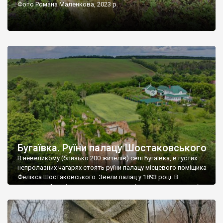
Фото Романа Маленкова, 2023 р.
Бугаївка. Руїни палацу Шостаковського
В невеликому (близько 200 жителів) селі Бугаївка, в густих
непролазних чагарях стоять руїни палацу місцевого поміщика
Фелікса Шостаковського. Звели палац у 1893 році. В
радянський період у ньому спочатку містилася школа, потім
клуб, ще пізніше – гуртожиток. У 60-х роках минулого
століття тут розмістили туберкульозну лікарню. Коли із
палацу виїхала лікарня – ми точно не […]