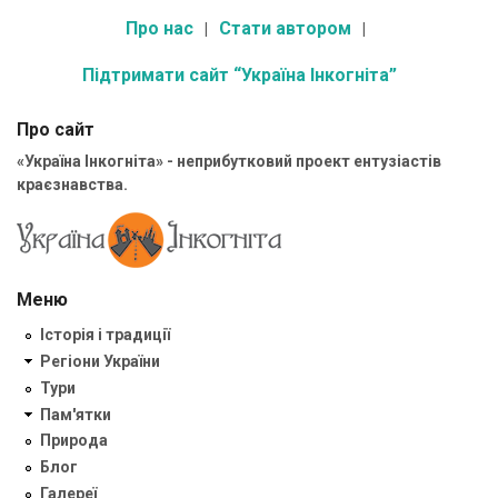
Про нас
Стати автором
Підтримати сайт “Україна Інкогніта”
Про сайт
«Україна Інкогніта» - неприбутковий проект ентузіастів
краєзнавства.
Меню
Історія і традиції
Регіони України
Тури
Пам'ятки
Природа
Блог
Галереї