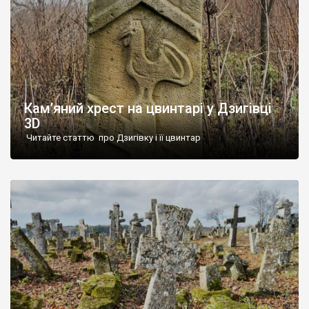
Кам’яний хрест на цвинтарі у Дзигівці
3D
Читайте статтю про Дзигівку і її цвинтар