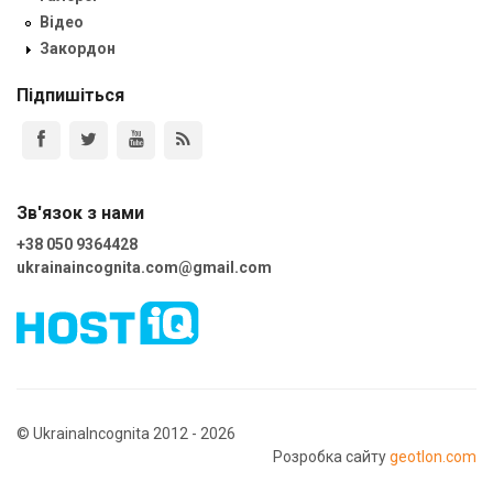
Відео
Закордон
Підпишіться
Зв'язок з нами
+38 050 9364428
ukrainaincognita.com@gmail.com
© UkrainaIncognita 2012 - 2026
Розробка сайту
geotlon.com