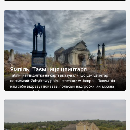
Ямпіль. Таємниця цвинтаря
Табличка і відмітка на карті вказували, що цей цвинтар
польський. Zabytkowy polski cmentarz w Jampolu. Таким він
нам себе відразу і показав: польські надгробки, які можна
віднести до фабричних, польські епітафії… Загалом цвинтар
виявився величезним – порахували площу у GoogleMaps –
виявилося більше семи гектарів. Перше враження про
абсолютну звичайність польського цвинтаря виявилося
оманливим – […]