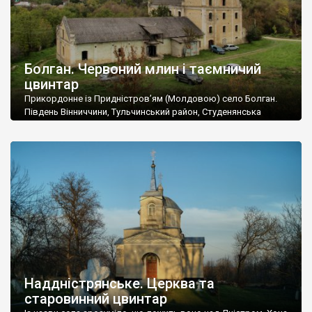
Болган. Червоний млин і таємничий
цвинтар
Прикордонне із Придністров’ям (Молдовою) село Болган.
Південь Вінниччини, Тульчинський район, Студенянська
громада. У селі мешкає близько тисячі осіб. Спочатку ми
дізналися, що у Болгані є величезний захаращений
старовинний цвинтар із кам’яними хрестами. Всі епітафії, які
збереглися, написані кирилицею, церковнослов’янською
мовою. За всіма традиційними ознаками – цвинтар
український. Хрести датуються 19 століттям. У 1924-1940
роках Болган […]
Наддністрянське. Церква та
старовинний цвинтар