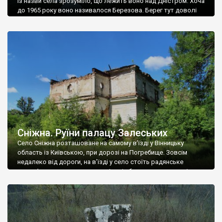
Із назви села зрозуміло, що лежить воно над Дністром. Хоча
до 1965 року воно називалося Березова. Берег тут доволі
високий і крутий, як і майже всюди на Поділлі, але є кілька
грунтових доріг, які збігають аж до самої води – цим
Наддністрянське відрізняється від більшості навколишніх
сіл. У селі є мурована Михайлівська церква. Точної дати […]
Сніжна. Руїни палацу Залеських
Село Сніжна розташоване на самому в’їзді у Вінницьку
область із Київською, при дорозі на Погребище. Зовсім
недалеко від дороги, на в’їзді у село стоїть радянське
рельєфне пано, яке показує жінку і яблуню, а трохи далі, десь
серед дерев, заховалися руїни палацу Залеських. З дороги їх
не видно, але видно дві стареньких колії у траві – […]