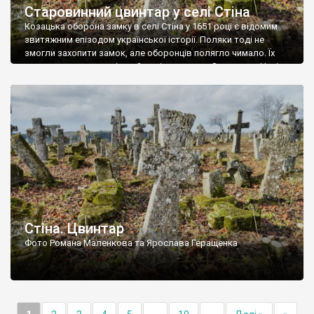
Старовинний цвинтар у селі Стіна
Козацька оборона замку в селі Стіна у 1651 році є відомим
звитяжним епізодом української історії. Поляки тоді не
змогли захопити замок, але оборонців полягло чимало. Їх
поховали на цвинтарі, який тоді називався Замковим. Нині на
місці замку церква із кам’яною огорожею, а цвинтар є. На
ньому чимало хрестів 19 століття, є такі, де епітафії стер […]
Стіна. Цвинтар
Фото Романа Маленкова та Ярослава Геращенка