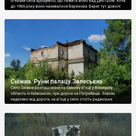
Із назви села зрозуміло, що лежить воно над Дністром. Хоча
до 1965 року воно називалося Березова. Берег тут доволі
високий і крутий, як і майже всюди на Поділлі, але є кілька
грунтових доріг, які збігають аж до самої води – цим
Наддністрянське відрізняється від більшості навколишніх
сіл. У селі є мурована Михайлівська церква. Точної дати […]
Сніжна. Руїни палацу Залеських
Село Сніжна розташоване на самому в’їзді у Вінницьку
область із Київською, при дорозі на Погребище. Зовсім
недалеко від дороги, на в’їзді у село стоїть радянське
рельєфне пано, яке показує жінку і яблуню, а трохи далі, десь
серед дерев, заховалися руїни палацу Залеських. З дороги їх
не видно, але видно дві стареньких колії у траві – […]