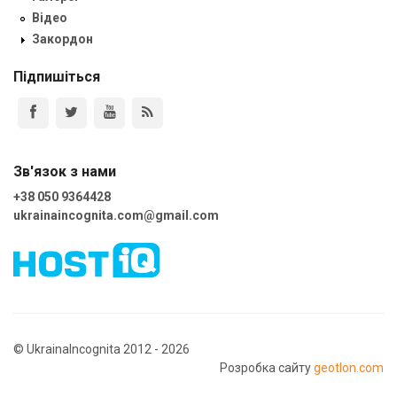
Відео
Закордон
Підпишіться
Зв'язок з нами
+38 050 9364428
ukrainaincognita.com@gmail.com
© UkrainaIncognita 2012 - 2026
Розробка сайту
geotlon.com