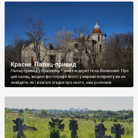
доглянутий, а в іншій суцільна руїна. Руїни палацу Тишкевичів у
Андрушівці, на Вінниччині. Такий стан […]
Красне. Палац-привид
Палац-привид у Красному – нове відкриття на Вінниччині. Про
цей палац, жодної фотографії якого у мережі інтернету ви не
знайдете, як і взагалі згадки про нього, нам розповів
мешканець Самгородка. Палац у Красному вразив не лише
станом руїни і чагарями, які його оточують, але і величчю
навіть у руїні. Можна уявно рекоструювати головний вхід із
[…]