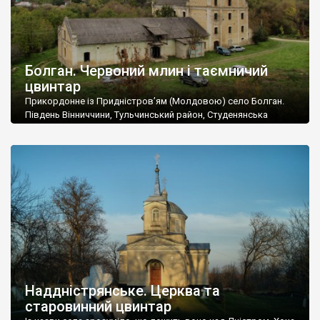
Болган. Червоний млин і таємничий
цвинтар
Прикордонне із Придністров’ям (Молдовою) село Болган.
Південь Вінниччини, Тульчинський район, Студенянська
громада. У селі мешкає близько тисячі осіб. Спочатку ми
дізналися, що у Болгані є величезний захаращений
старовинний цвинтар із кам’яними хрестами. Всі епітафії, які
збереглися, написані кирилицею, церковнослов’янською
мовою. За всіма традиційними ознаками – цвинтар
український. Хрести датуються 19 століттям. У 1924-1940
роках Болган […]
Наддністрянське. Церква та
старовинний цвинтар