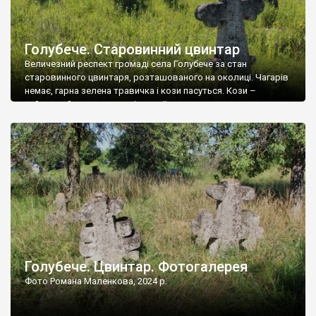
Голубече. Старовинний цвинтар
Величезний респект громаді села Голубече за стан
старовинного цвинтаря, розташованого на околиці. Чагарів
немає, гарна зелена травичка і кози пасуться. Кози –
найкращий регулятор шкідливої, для старих кладовищ,
рослинності. Навесні, коли паростки дерев вкриваються
бруньками, кози ті бруньки обгризають, бо то улюблений
делікатес. На цвинтарі у Голубечому ціла колекція
різноманітних форм хрестів. Село відносно невелике, […]
Голубече. Цвинтар. Фотогалерея
Фото Романа Маленкова, 2024 р.