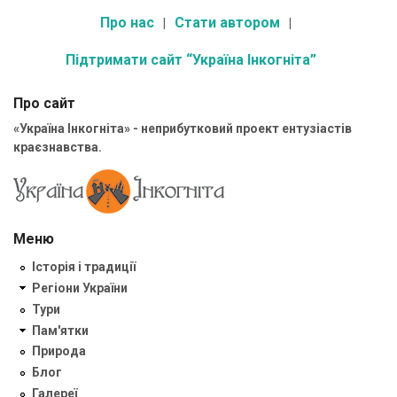
Про нас
Стати автором
Підтримати сайт “Україна Інкогніта”
Про сайт
«Україна Інкогніта» - неприбутковий проект ентузіастів
краєзнавства.
Меню
Історія і традиції
Регіони України
Тури
Пам'ятки
Природа
Блог
Галереї