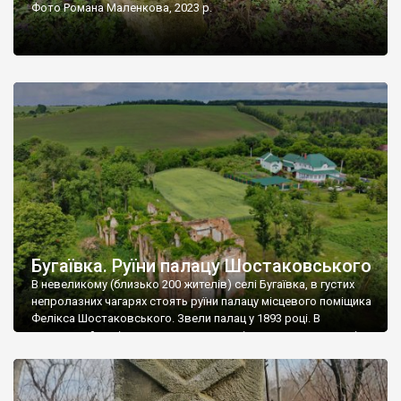
Фото Романа Маленкова, 2023 р.
Бугаївка. Руїни палацу Шостаковського
В невеликому (близько 200 жителів) селі Бугаївка, в густих
непролазних чагарях стоять руїни палацу місцевого поміщика
Фелікса Шостаковського. Звели палац у 1893 році. В
радянський період у ньому спочатку містилася школа, потім
клуб, ще пізніше – гуртожиток. У 60-х роках минулого
століття тут розмістили туберкульозну лікарню. Коли із
палацу виїхала лікарня – ми точно не […]