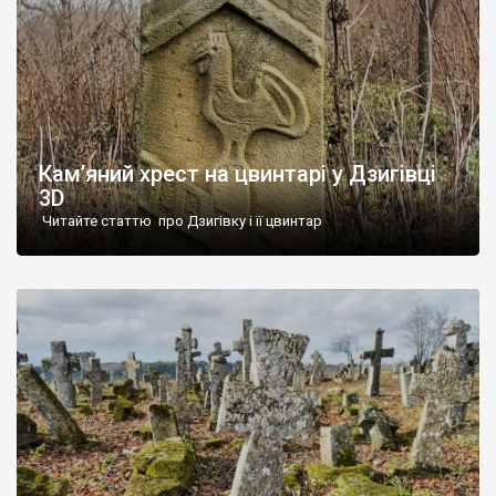
Кам’яний хрест на цвинтарі у Дзигівці
3D
Читайте статтю про Дзигівку і її цвинтар