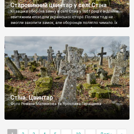
Старовинний цвинтар у селі Стіна
Козацька оборона замку в селі Стіна у 1651 році є відомим
звитяжним епізодом української історії. Поляки тоді не
змогли захопити замок, але оборонців полягло чимало. Їх
поховали на цвинтарі, який тоді називався Замковим. Нині на
місці замку церква із кам’яною огорожею, а цвинтар є. На
ньому чимало хрестів 19 століття, є такі, де епітафії стер […]
Стіна. Цвинтар
Фото Романа Маленкова та Ярослава Геращенка