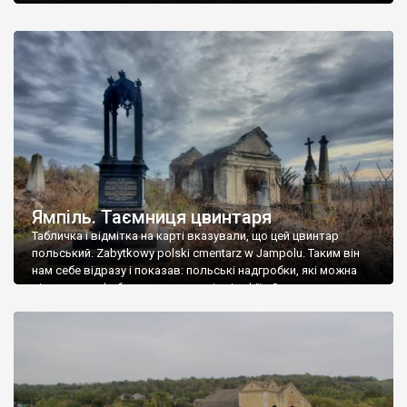
Ямпіль. Таємниця цвинтаря
Табличка і відмітка на карті вказували, що цей цвинтар
польський. Zabytkowy polski cmentarz w Jampolu. Таким він
нам себе відразу і показав: польські надгробки, які можна
віднести до фабричних, польські епітафії… Загалом цвинтар
виявився величезним – порахували площу у GoogleMaps –
виявилося більше семи гектарів. Перше враження про
абсолютну звичайність польського цвинтаря виявилося
оманливим – […]