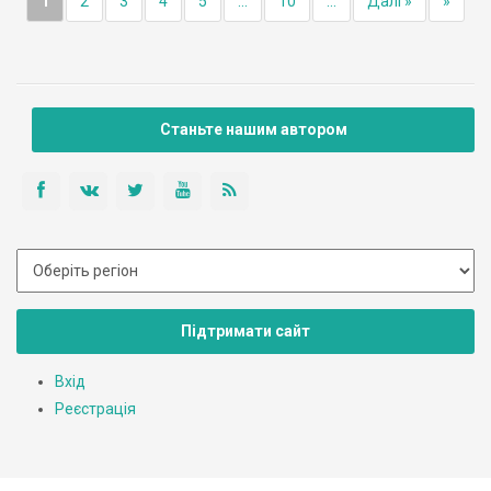
1
2
3
4
5
...
10
...
Далі »
»
Станьте нашим автором
Підтримати сайт
Вхід
Реєстрація