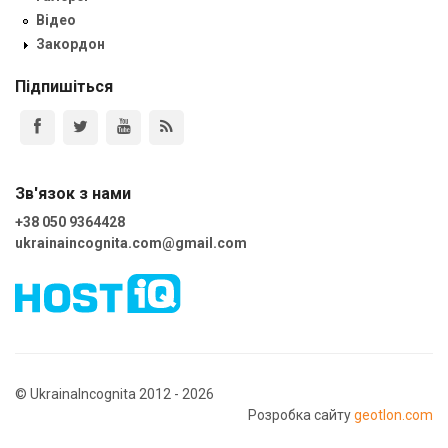
Відео
Закордон
Підпишіться
Зв'язок з нами
+38 050 9364428
ukrainaincognita.com@gmail.com
© UkrainaIncognita 2012 - 2026
Розробка сайту
geotlon.com