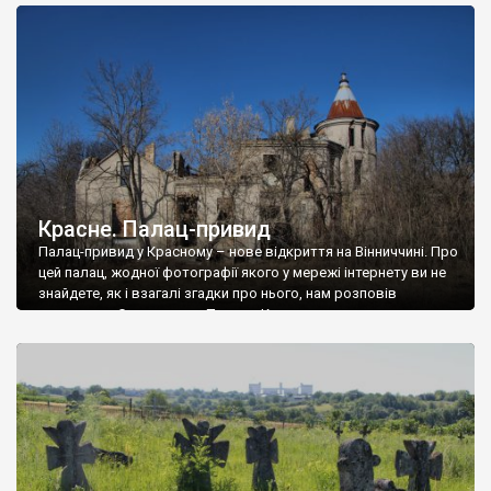
доглянутий, а в іншій суцільна руїна. Руїни палацу Тишкевичів у
Андрушівці, на Вінниччині. Такий стан […]
Красне. Палац-привид
Палац-привид у Красному – нове відкриття на Вінниччині. Про
цей палац, жодної фотографії якого у мережі інтернету ви не
знайдете, як і взагалі згадки про нього, нам розповів
мешканець Самгородка. Палац у Красному вразив не лише
станом руїни і чагарями, які його оточують, але і величчю
навіть у руїні. Можна уявно рекоструювати головний вхід із
[…]