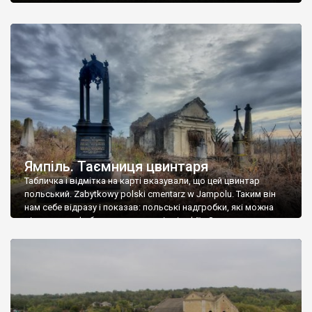
Ямпіль. Таємниця цвинтаря
Табличка і відмітка на карті вказували, що цей цвинтар
польський. Zabytkowy polski cmentarz w Jampolu. Таким він
нам себе відразу і показав: польські надгробки, які можна
віднести до фабричних, польські епітафії… Загалом цвинтар
виявився величезним – порахували площу у GoogleMaps –
виявилося більше семи гектарів. Перше враження про
абсолютну звичайність польського цвинтаря виявилося
оманливим – […]