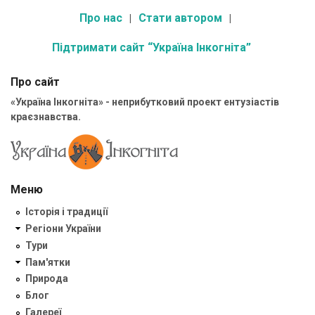
Про нас
Стати автором
Підтримати сайт “Україна Інкогніта”
Про сайт
«Україна Інкогніта» - неприбутковий проект ентузіастів
краєзнавства.
Меню
Історія і традиції
Регіони України
Тури
Пам'ятки
Природа
Блог
Галереї