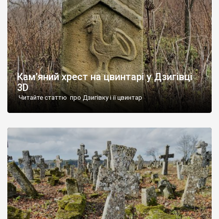
Кам’яний хрест на цвинтарі у Дзигівці
3D
Читайте статтю про Дзигівку і її цвинтар