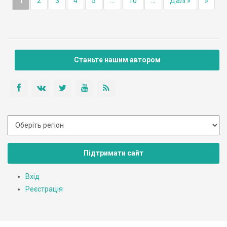
1
2
3
4
5
...
10
...
Далі »
»
Станьте нашим автором
Підтримати сайт
Вхід
Реєстрація