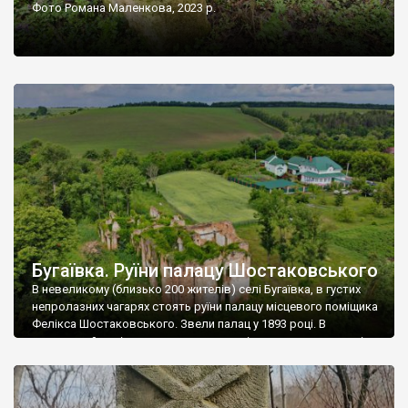
Фото Романа Маленкова, 2023 р.
Бугаївка. Руїни палацу Шостаковського
В невеликому (близько 200 жителів) селі Бугаївка, в густих
непролазних чагарях стоять руїни палацу місцевого поміщика
Фелікса Шостаковського. Звели палац у 1893 році. В
радянський період у ньому спочатку містилася школа, потім
клуб, ще пізніше – гуртожиток. У 60-х роках минулого
століття тут розмістили туберкульозну лікарню. Коли із
палацу виїхала лікарня – ми точно не […]