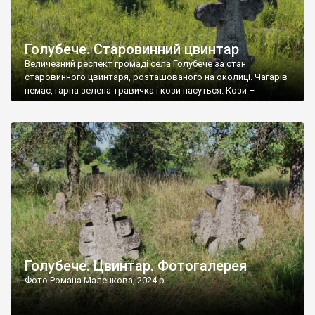
Голубече. Старовинний цвинтар
Величезний респект громаді села Голубече за стан
старовинного цвинтаря, розташованого на околиці. Чагарів
немає, гарна зелена травичка і кози пасуться. Кози –
найкращий регулятор шкідливої, для старих кладовищ,
рослинності. Навесні, коли паростки дерев вкриваються
бруньками, кози ті бруньки обгризають, бо то улюблений
делікатес. На цвинтарі у Голубечому ціла колекція
різноманітних форм хрестів. Село відносно невелике, […]
Голубече. Цвинтар. Фотогалерея
Фото Романа Маленкова, 2024 р.