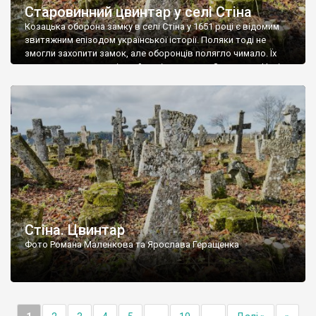
Старовинний цвинтар у селі Стіна
Козацька оборона замку в селі Стіна у 1651 році є відомим
звитяжним епізодом української історії. Поляки тоді не
змогли захопити замок, але оборонців полягло чимало. Їх
поховали на цвинтарі, який тоді називався Замковим. Нині на
місці замку церква із кам’яною огорожею, а цвинтар є. На
ньому чимало хрестів 19 століття, є такі, де епітафії стер […]
Стіна. Цвинтар
Фото Романа Маленкова та Ярослава Геращенка