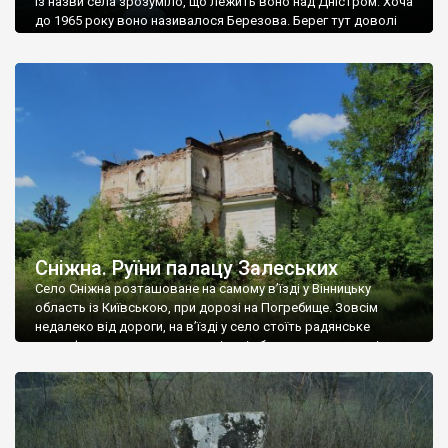
Із назви села зрозуміло, що лежить воно над Дністром. Хоча
до 1965 року воно називалося Березова. Берег тут доволі
високий і крутий, як і майже всюди на Поділлі, але є кілька
грунтових доріг, які збігають аж до самої води – цим
Наддністрянське відрізняється від більшості навколишніх
сіл. У селі є мурована Михайлівська церква. Точної дати […]
Сніжна. Руїни палацу Залеських
Село Сніжна розташоване на самому в’їзді у Вінницьку
область із Київською, при дорозі на Погребище. Зовсім
недалеко від дороги, на в’їзді у село стоїть радянське
рельєфне пано, яке показує жінку і яблуню, а трохи далі, десь
серед дерев, заховалися руїни палацу Залеських. З дороги їх
не видно, але видно дві стареньких колії у траві – […]