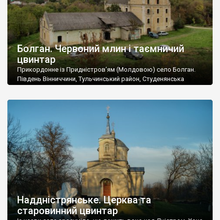
Болган. Червоний млин і таємничий
цвинтар
Прикордонне із Придністров’ям (Молдовою) село Болган.
Південь Вінниччини, Тульчинський район, Студенянська
громада. У селі мешкає близько тисячі осіб. Спочатку ми
дізналися, що у Болгані є величезний захаращений
старовинний цвинтар із кам’яними хрестами. Всі епітафії, які
збереглися, написані кирилицею, церковнослов’янською
мовою. За всіма традиційними ознаками – цвинтар
український. Хрести датуються 19 століттям. У 1924-1940
роках Болган […]
Наддністрянське. Церква та
старовинний цвинтар