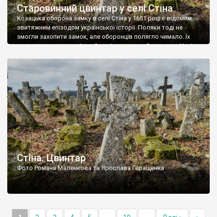
Старовинний цвинтар у селі Стіна
Козацька оборона замку в селі Стіна у 1651 році є відомим
звитяжним епізодом української історії. Поляки тоді не
змогли захопити замок, але оборонців полягло чимало. Їх
поховали на цвинтарі, який тоді називався Замковим. Нині на
місці замку церква із кам’яною огорожею, а цвинтар є. На
ньому чимало хрестів 19 століття, є такі, де епітафії стер […]
Стіна. Цвинтар
Фото Романа Маленкова та Ярослава Геращенка