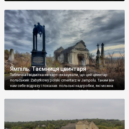
Ямпіль. Таємниця цвинтаря
Табличка і відмітка на карті вказували, що цей цвинтар
польський. Zabytkowy polski cmentarz w Jampolu. Таким він
нам себе відразу і показав: польські надгробки, які можна
віднести до фабричних, польські епітафії… Загалом цвинтар
виявився величезним – порахували площу у GoogleMaps –
виявилося більше семи гектарів. Перше враження про
абсолютну звичайність польського цвинтаря виявилося
оманливим – […]