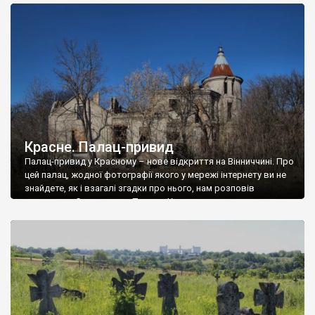
доглянутий, а в іншій суцільна руїна. Руїни палацу Тишкевичів у
Андрушівці, на Вінниччині. Такий стан […]
Красне. Палац-привид
Палац-привид у Красному – нове відкриття на Вінниччині. Про
цей палац, жодної фотографії якого у мережі інтернету ви не
знайдете, як і взагалі згадки про нього, нам розповів
мешканець Самгородка. Палац у Красному вразив не лише
станом руїни і чагарями, які його оточують, але і величчю
навіть у руїні. Можна уявно рекоструювати головний вхід із
[…]