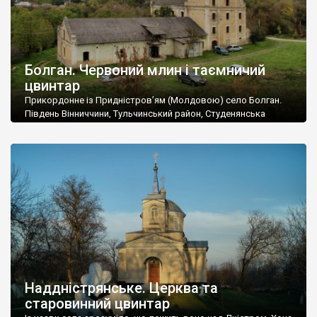
Болган. Червоний млин і таємничий
цвинтар
Прикордонне із Придністров’ям (Молдовою) село Болган.
Південь Вінниччини, Тульчинський район, Студенянська
громада. У селі мешкає близько тисячі осіб. Спочатку ми
дізналися, що у Болгані є величезний захаращений
старовинний цвинтар із кам’яними хрестами. Всі епітафії, які
збереглися, написані кирилицею, церковнослов’янською
мовою. За всіма традиційними ознаками – цвинтар
український. Хрести датуються 19 століттям. У 1924-1940
роках Болган […]
Наддністрянське. Церква та
старовинний цвинтар