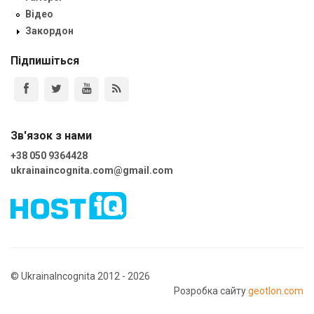
Відео
Закордон
Підпишіться
Зв'язок з нами
+38 050 9364428
ukrainaincognita.com@gmail.com
© UkrainaIncognita 2012 - 2026
Розробка сайту
geotlon.com