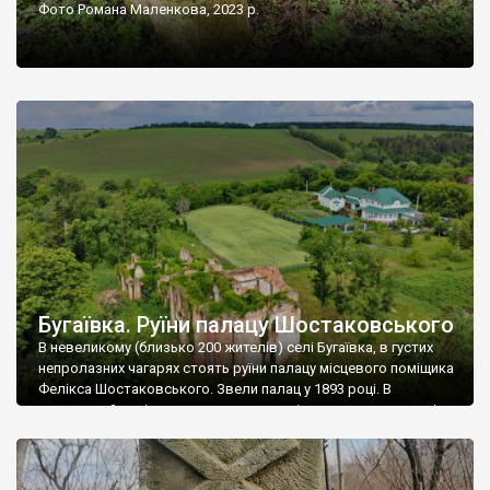
Фото Романа Маленкова, 2023 р.
Бугаївка. Руїни палацу Шостаковського
В невеликому (близько 200 жителів) селі Бугаївка, в густих
непролазних чагарях стоять руїни палацу місцевого поміщика
Фелікса Шостаковського. Звели палац у 1893 році. В
радянський період у ньому спочатку містилася школа, потім
клуб, ще пізніше – гуртожиток. У 60-х роках минулого
століття тут розмістили туберкульозну лікарню. Коли із
палацу виїхала лікарня – ми точно не […]