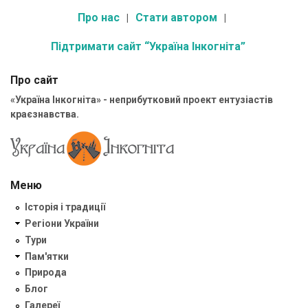
Про нас
Стати автором
Підтримати сайт “Україна Інкогніта”
Про сайт
«Україна Інкогніта» - неприбутковий проект ентузіастів
краєзнавства.
Меню
Історія і традиції
Регіони України
Тури
Пам'ятки
Природа
Блог
Галереї