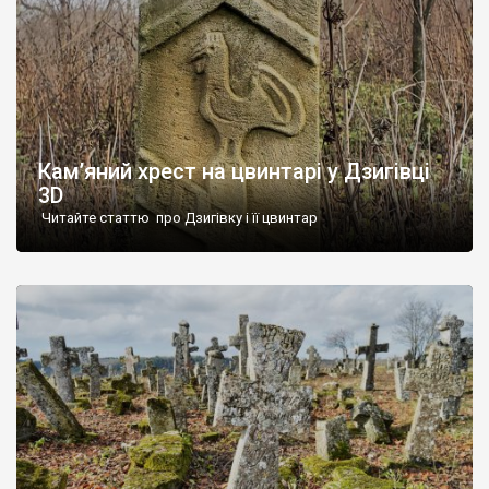
Кам’яний хрест на цвинтарі у Дзигівці
3D
Читайте статтю про Дзигівку і її цвинтар