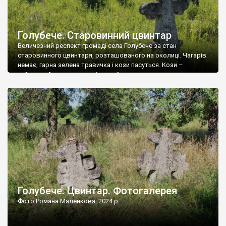
Голубече. Старовинний цвинтар
Величезний респект громаді села Голубече за стан
старовинного цвинтаря, розташованого на околиці. Чагарів
немає, гарна зелена травичка і кози пасуться. Кози –
найкращий регулятор шкідливої, для старих кладовищ,
рослинності. Навесні, коли паростки дерев вкриваються
бруньками, кози ті бруньки обгризають, бо то улюблений
делікатес. На цвинтарі у Голубечому ціла колекція
різноманітних форм хрестів. Село відносно невелике, […]
Голубече. Цвинтар. Фотогалерея
Фото Романа Маленкова, 2024 р.