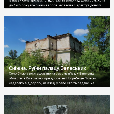
Із назви села зрозуміло, що лежить воно над Дністром. Хоча
до 1965 року воно називалося Березова. Берег тут доволі
високий і крутий, як і майже всюди на Поділлі, але є кілька
грунтових доріг, які збігають аж до самої води – цим
Наддністрянське відрізняється від більшості навколишніх
сіл. У селі є мурована Михайлівська церква. Точної дати […]
Сніжна. Руїни палацу Залеських
Село Сніжна розташоване на самому в’їзді у Вінницьку
область із Київською, при дорозі на Погребище. Зовсім
недалеко від дороги, на в’їзді у село стоїть радянське
рельєфне пано, яке показує жінку і яблуню, а трохи далі, десь
серед дерев, заховалися руїни палацу Залеських. З дороги їх
не видно, але видно дві стареньких колії у траві – […]