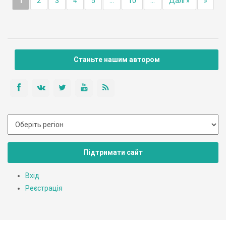
1
2
3
4
5
...
10
...
Далі »
»
Станьте нашим автором
Підтримати сайт
Вхід
Реєстрація