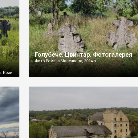
[…]
Голубече. Цвинтар. Фотогалерея
Фото Романа Маленкова, 2024 р.
я. Кози
овищ,
ються
ений
 […]