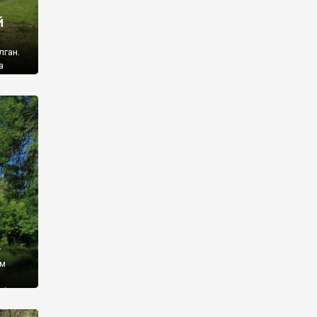
й
лган.
а
 ми
ї, які
кою
940
у
ім
і,
 З