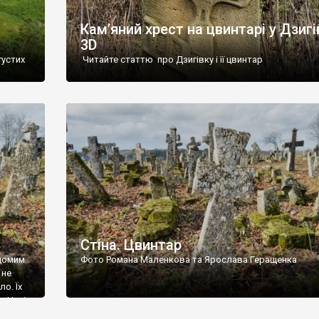
Кам’яний хрест на цвинтарі у Дзигі
3D
густих
Читайте статтю про Дзигівку і її цвинтар
93 році.
ола,
инулого
и із
Стіна. Цвинтар
ідомим
Фото Романа Маленкова та Ярослава Геращенка
 не
о. Їх
. Нині
ар є.