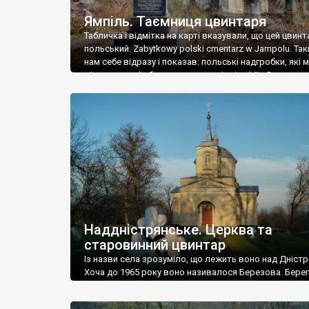
Ямпіль. Таємниця цвинтаря
Табличка і відмітка на карті вказували, що цей цвинт
польський. Zabytkowy polski cmentarz w Jampolu. Так
нам себе відразу і показав: польські надгробки, які
віднести до фабричних, польські епітафії… Загалом 
виявився величезним – порахували площу у Google
виявилося більше семи гектарів. Перше враження п
абсолютну звичайність польського цвинтаря вияви
оманливим – […]
Наддністрянське. Церква та
старовинний цвинтар
Із назви села зрозуміло, що лежить воно над Дністр
Хоча до 1965 року воно називалося Березова. Берег
доволі високий і крутий, як і майже всюди на Поділлі
кілька грунтових доріг, які збігають аж до самої вод