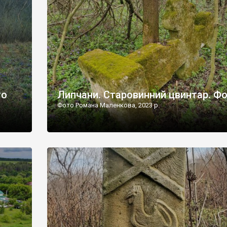
дороги їх не видно, але видно дві стареньких колії у т
лишніх
[…]
ати […]
то
Липчани. Старовинний цвинтар. Ф
Фото Романа Маленкова, 2023 р.