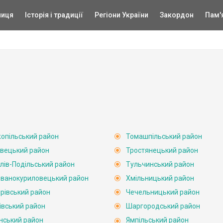
ниця
Історія і традиції
Регіони України
Закордон
Пам'
опільський район
Томашпільський район
вецький район
Тростянецький район
лів-Подільський район
Тульчинський район
ванокуриловецький район
Хмільницький район
рівський район
Чечельницький район
івський район
Шаргородський район
нський район
Ямпільський район