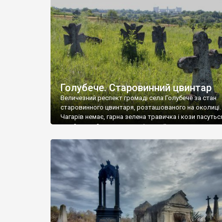
у Андрушівці, на Вінниччині. Такий стан […]
Голубече. Старовинний цвинтар
Величезний респект громаді села Голубече за стан
старовинного цвинтаря, розташованого на околиці.
Чагарів немає, гарна зелена травичка і кози пасутьс
– найкращий регулятор шкідливої, для старих клад
рослинності. Навесні, коли паростки дерев вкрива
бруньками, кози ті бруньки обгризають, бо то улюбл
делікатес. На цвинтарі у Голубечому ціла колекція
різноманітних форм хрестів. Село відносно невелике,