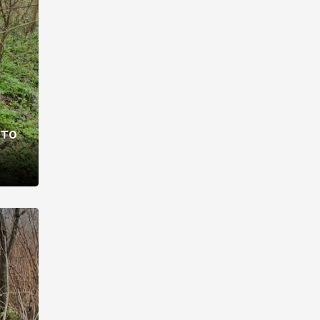
раві –
ото