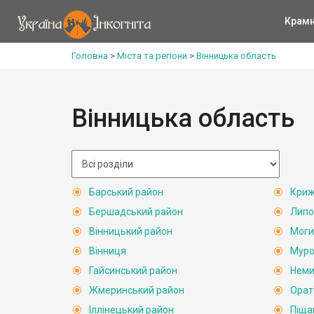
Крам
Головна
>
Міста та регіони
>
Вінницька область
Вінницька область
Барський район
Криж
Бершадський район
Липо
Вінницький район
Моги
Вінниця
Муро
Гайсинський район
Неми
Жмеринський район
Орат
Іллінецький район
Піща