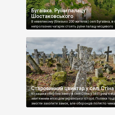
Бугаївка. Руїни палацу
Шостаковського
В невеликому (близько 200 жителів) селі Бугаївка, в 
непролазних чагарях стоять руїни палацу місцевого
поміщика Фелікса Шостаковського. Звели палац у 18
В радянський період у ньому спочатку містилася шк
потім клуб, ще пізніше – гуртожиток. У 60-х роках м
століття тут розмістили туберкульозну лікарню. Кол
палацу виїхала лікарня – ми точно не […]
Старовинний цвинтар у селі Стіна
Козацька оборона замку в селі Стіна у 1651 році є в
звитяжним епізодом української історії. Поляки тоді
змогли захопити замок, але оборонців полягло чимал
поховали на цвинтарі, який тоді називався Замковим
на місці замку церква із кам’яною огорожею, а цвинт