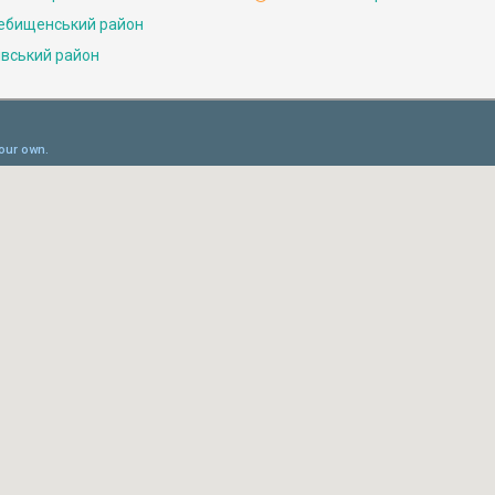
ебищенський район
івський район