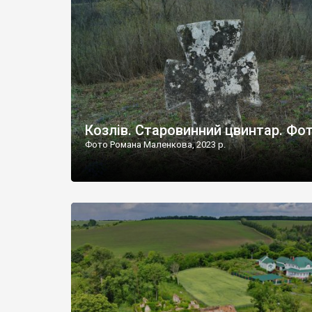
Наддністрянське відрізняється від більшості навко
сіл. У селі є мурована Михайлівська церква. Точної д
Козлів. Старовинний цвинтар. Фо
Фото Романа Маленкова, 2023 р.