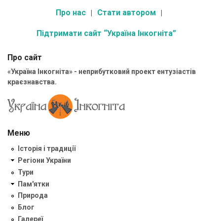
Про нас
Стати автором
Підтримати сайт “Україна Інкогніта”
Про сайт
«Україна Інкогніта» - неприбутковий проект ентузіастів
краєзнавства.
Меню
Історія і традиції
Регіони України
Тури
Пам'ятки
Природа
Блог
Галереї