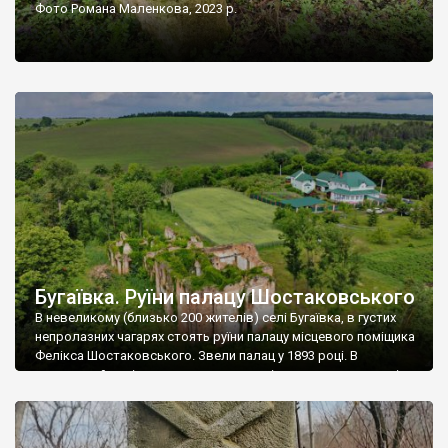
Фото Романа Маленкова, 2023 р.
Бугаївка. Руїни палацу Шостаковського
В невеликому (близько 200 жителів) селі Бугаївка, в густих
непролазних чагарях стоять руїни палацу місцевого поміщика
Фелікса Шостаковського. Звели палац у 1893 році. В
радянський період у ньому спочатку містилася школа, потім
клуб, ще пізніше – гуртожиток. У 60-х роках минулого
століття тут розмістили туберкульозну лікарню. Коли із
палацу виїхала лікарня – ми точно не […]