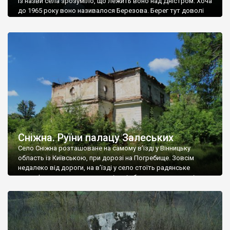
Із назви села зрозуміло, що лежить воно над Дністром. Хоча
до 1965 року воно називалося Березова. Берег тут доволі
високий і крутий, як і майже всюди на Поділлі, але є кілька
грунтових доріг, які збігають аж до самої води – цим
Наддністрянське відрізняється від більшості навколишніх
сіл. У селі є мурована Михайлівська церква. Точної дати […]
Сніжна. Руїни палацу Залеських
Село Сніжна розташоване на самому в’їзді у Вінницьку
область із Київською, при дорозі на Погребище. Зовсім
недалеко від дороги, на в’їзді у село стоїть радянське
рельєфне пано, яке показує жінку і яблуню, а трохи далі, десь
серед дерев, заховалися руїни палацу Залеських. З дороги їх
не видно, але видно дві стареньких колії у траві – […]