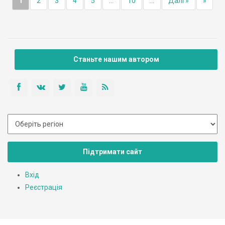
1
2
3
4
5
...
10
...
Далі »
»
Станьте нашим автором
Підтримати сайт
Вхід
Реєстрація