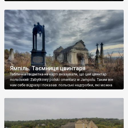
Ямпіль. Таємниця цвинтаря
Табличка і відмітка на карті вказували, що цей цвинтар
польський. Zabytkowy polski cmentarz w Jampolu. Таким він
нам себе відразу і показав: польські надгробки, які можна
віднести до фабричних, польські епітафії… Загалом цвинтар
виявився величезним – порахували площу у GoogleMaps –
виявилося більше семи гектарів. Перше враження про
абсолютну звичайність польського цвинтаря виявилося
оманливим – […]