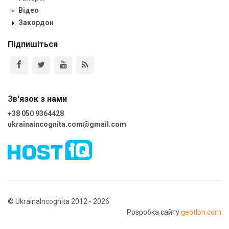
Відео
Закордон
Підпишіться
Зв'язок з нами
+38 050 9364428
ukrainaincognita.com@gmail.com
© UkrainaIncognita 2012 - 2026
Розробка сайту
geotlon.com