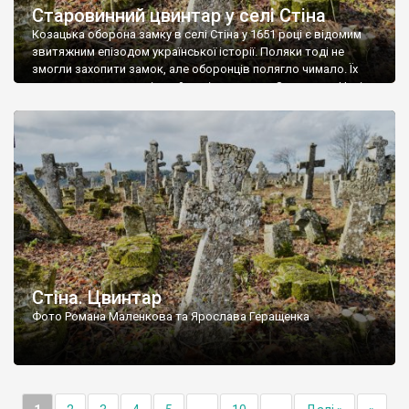
Старовинний цвинтар у селі Стіна
Козацька оборона замку в селі Стіна у 1651 році є відомим
звитяжним епізодом української історії. Поляки тоді не
змогли захопити замок, але оборонців полягло чимало. Їх
поховали на цвинтарі, який тоді називався Замковим. Нині на
місці замку церква із кам’яною огорожею, а цвинтар є. На
ньому чимало хрестів 19 століття, є такі, де епітафії стер […]
Стіна. Цвинтар
Фото Романа Маленкова та Ярослава Геращенка