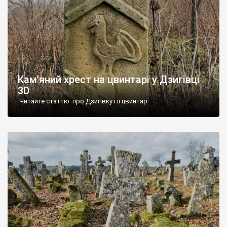
Кам’яний хрест на цвинтарі у Дзигівці
3D
Читайте статтю про Дзигівку і її цвинтар