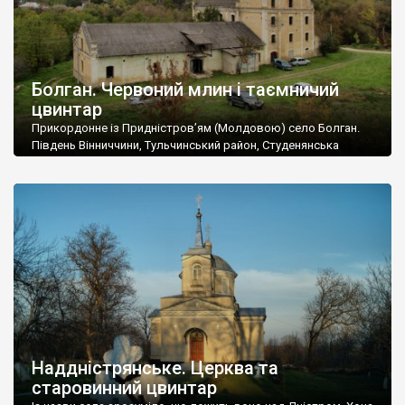
Болган. Червоний млин і таємничий
цвинтар
Прикордонне із Придністров’ям (Молдовою) село Болган.
Південь Вінниччини, Тульчинський район, Студенянська
громада. У селі мешкає близько тисячі осіб. Спочатку ми
дізналися, що у Болгані є величезний захаращений
старовинний цвинтар із кам’яними хрестами. Всі епітафії, які
збереглися, написані кирилицею, церковнослов’янською
мовою. За всіма традиційними ознаками – цвинтар
український. Хрести датуються 19 століттям. У 1924-1940
роках Болган […]
Наддністрянське. Церква та
старовинний цвинтар