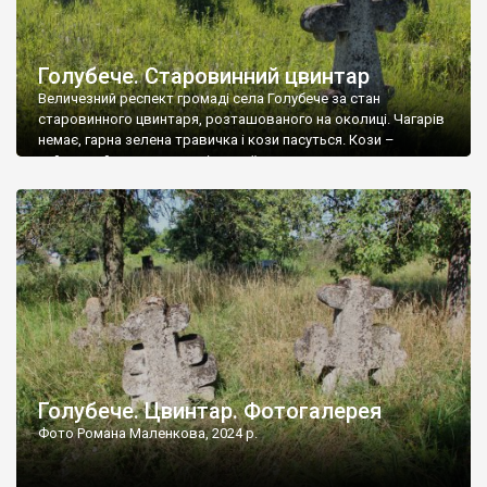
Голубече. Старовинний цвинтар
Величезний респект громаді села Голубече за стан
старовинного цвинтаря, розташованого на околиці. Чагарів
немає, гарна зелена травичка і кози пасуться. Кози –
найкращий регулятор шкідливої, для старих кладовищ,
рослинності. Навесні, коли паростки дерев вкриваються
бруньками, кози ті бруньки обгризають, бо то улюблений
делікатес. На цвинтарі у Голубечому ціла колекція
різноманітних форм хрестів. Село відносно невелике, […]
Голубече. Цвинтар. Фотогалерея
Фото Романа Маленкова, 2024 р.