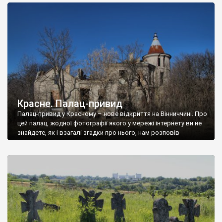
доглянутий, а в іншій суцільна руїна. Руїни палацу Тишкевичів у
Андрушівці, на Вінниччині. Такий стан […]
Красне. Палац-привид
Палац-привид у Красному – нове відкриття на Вінниччині. Про
цей палац, жодної фотографії якого у мережі інтернету ви не
знайдете, як і взагалі згадки про нього, нам розповів
мешканець Самгородка. Палац у Красному вразив не лише
станом руїни і чагарями, які його оточують, але і величчю
навіть у руїні. Можна уявно рекоструювати головний вхід із
[…]