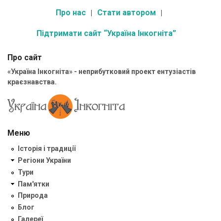
Про нас
Стати автором
Підтримати сайт “Україна Інкогніта”
Про сайт
«Україна Інкогніта» - неприбутковий проект ентузіастів
краєзнавства.
Меню
Історія і традиції
Регіони України
Тури
Пам'ятки
Природа
Блог
Галереї