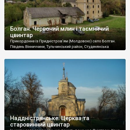
Болган. Червоний млин і таємничий
цвинтар
Прикордонне із Придністров’ям (Молдовою) село Болган.
Південь Вінниччини, Тульчинський район, Студенянська
громада. У селі мешкає близько тисячі осіб. Спочатку ми
дізналися, що у Болгані є величезний захаращений
старовинний цвинтар із кам’яними хрестами. Всі епітафії, які
збереглися, написані кирилицею, церковнослов’янською
мовою. За всіма традиційними ознаками – цвинтар
український. Хрести датуються 19 століттям. У 1924-1940
роках Болган […]
Наддністрянське. Церква та
старовинний цвинтар