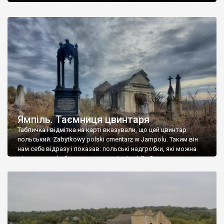
Ямпіль. Таємниця цвинтаря
Табличка і відмітка на карті вказували, що цей цвинтар
польський. Zabytkowy polski cmentarz w Jampolu. Таким він
нам себе відразу і показав: польські надгробки, які можна
віднести до фабричних, польські епітафії… Загалом цвинтар
виявився величезним – порахували площу у GoogleMaps –
виявилося більше семи гектарів. Перше враження про
абсолютну звичайність польського цвинтаря виявилося
оманливим – […]