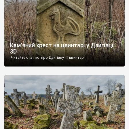
Кам’яний хрест на цвинтарі у Дзигівці
3D
Читайте статтю про Дзигівку і її цвинтар