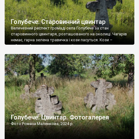
Голубече. Старовинний цвинтар
Величезний респект громаді села Голубече за стан
старовинного цвинтаря, розташованого на околиці. Чагарів
немає, гарна зелена травичка і кози пасуться. Кози –
найкращий регулятор шкідливої, для старих кладовищ,
рослинності. Навесні, коли паростки дерев вкриваються
бруньками, кози ті бруньки обгризають, бо то улюблений
делікатес. На цвинтарі у Голубечому ціла колекція
різноманітних форм хрестів. Село відносно невелике, […]
Голубече. Цвинтар. Фотогалерея
Фото Романа Маленкова, 2024 р.