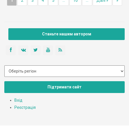
1
2
3
4
5
...
10
...
Далі »
»
Станьте нашим автором
Підтримати сайт
Вхід
Реєстрація