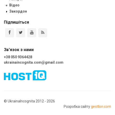
Відео
Закордон
Підпишіться
Зв'язок з нами
+38 050 9364428
ukrainaincognita.com@gmail.com
© UkrainaIncognita 2012 - 2026
Розробка сайту
geotlon.com