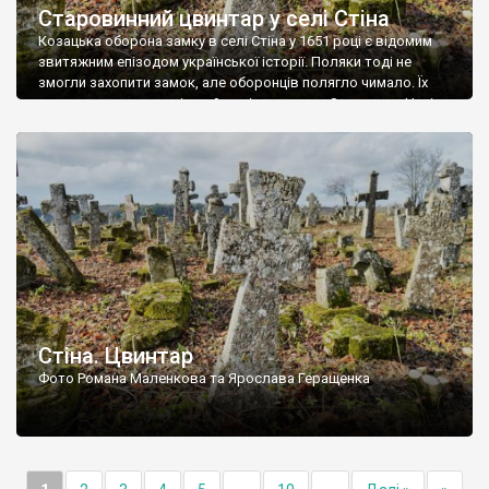
Старовинний цвинтар у селі Стіна
Козацька оборона замку в селі Стіна у 1651 році є відомим
звитяжним епізодом української історії. Поляки тоді не
змогли захопити замок, але оборонців полягло чимало. Їх
поховали на цвинтарі, який тоді називався Замковим. Нині на
місці замку церква із кам’яною огорожею, а цвинтар є. На
ньому чимало хрестів 19 століття, є такі, де епітафії стер […]
Стіна. Цвинтар
Фото Романа Маленкова та Ярослава Геращенка