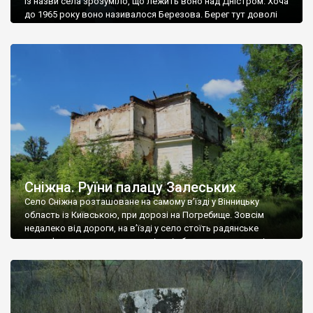
Із назви села зрозуміло, що лежить воно над Дністром. Хоча
до 1965 року воно називалося Березова. Берег тут доволі
високий і крутий, як і майже всюди на Поділлі, але є кілька
грунтових доріг, які збігають аж до самої води – цим
Наддністрянське відрізняється від більшості навколишніх
сіл. У селі є мурована Михайлівська церква. Точної дати […]
Сніжна. Руїни палацу Залеських
Село Сніжна розташоване на самому в’їзді у Вінницьку
область із Київською, при дорозі на Погребище. Зовсім
недалеко від дороги, на в’їзді у село стоїть радянське
рельєфне пано, яке показує жінку і яблуню, а трохи далі, десь
серед дерев, заховалися руїни палацу Залеських. З дороги їх
не видно, але видно дві стареньких колії у траві – […]