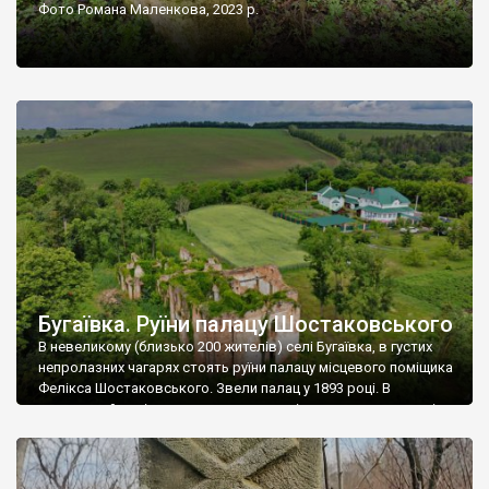
Фото Романа Маленкова, 2023 р.
Бугаївка. Руїни палацу Шостаковського
В невеликому (близько 200 жителів) селі Бугаївка, в густих
непролазних чагарях стоять руїни палацу місцевого поміщика
Фелікса Шостаковського. Звели палац у 1893 році. В
радянський період у ньому спочатку містилася школа, потім
клуб, ще пізніше – гуртожиток. У 60-х роках минулого
століття тут розмістили туберкульозну лікарню. Коли із
палацу виїхала лікарня – ми точно не […]