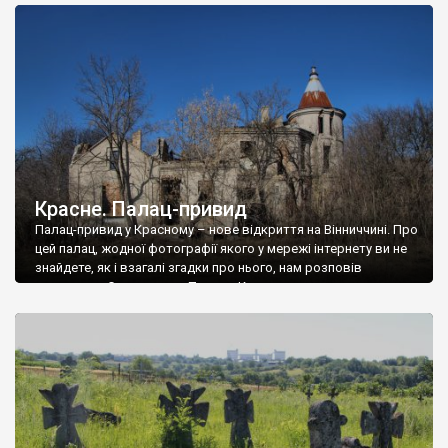
доглянутий, а в іншій суцільна руїна. Руїни палацу Тишкевичів у
Андрушівці, на Вінниччині. Такий стан […]
Красне. Палац-привид
Палац-привид у Красному – нове відкриття на Вінниччині. Про
цей палац, жодної фотографії якого у мережі інтернету ви не
знайдете, як і взагалі згадки про нього, нам розповів
мешканець Самгородка. Палац у Красному вразив не лише
станом руїни і чагарями, які його оточують, але і величчю
навіть у руїні. Можна уявно рекоструювати головний вхід із
[…]