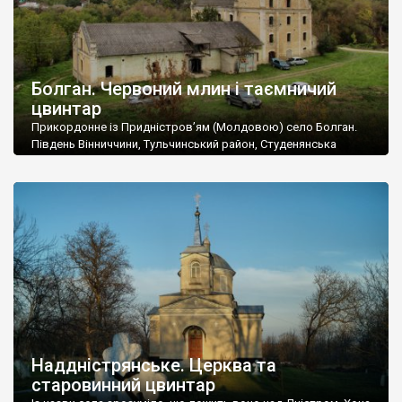
Болган. Червоний млин і таємничий
цвинтар
Прикордонне із Придністров’ям (Молдовою) село Болган.
Південь Вінниччини, Тульчинський район, Студенянська
громада. У селі мешкає близько тисячі осіб. Спочатку ми
дізналися, що у Болгані є величезний захаращений
старовинний цвинтар із кам’яними хрестами. Всі епітафії, які
збереглися, написані кирилицею, церковнослов’янською
мовою. За всіма традиційними ознаками – цвинтар
український. Хрести датуються 19 століттям. У 1924-1940
роках Болган […]
Наддністрянське. Церква та
старовинний цвинтар