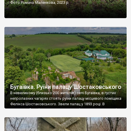
Фото Романа Маленкова, 2023 р.
Бугаївка. Руїни палацу Шостаковського
В невеликому (близько 200 жителів) селі Бугаївка, в густих
непролазних чагарях стоять руїни палацу місцевого поміщика
Фелікса Шостаковського. Звели палац у 1893 році. В
радянський період у ньому спочатку містилася школа, потім
клуб, ще пізніше – гуртожиток. У 60-х роках минулого
століття тут розмістили туберкульозну лікарню. Коли із
палацу виїхала лікарня – ми точно не […]