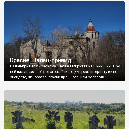
доглянутий, а в іншій суцільна руїна. Руїни палацу Тишкевичів у
Андрушівці, на Вінниччині. Такий стан […]
Красне. Палац-привид
Палац-привид у Красному – нове відкриття на Вінниччині. Про
цей палац, жодної фотографії якого у мережі інтернету ви не
знайдете, як і взагалі згадки про нього, нам розповів
мешканець Самгородка. Палац у Красному вразив не лише
станом руїни і чагарями, які його оточують, але і величчю
навіть у руїні. Можна уявно рекоструювати головний вхід із
[…]