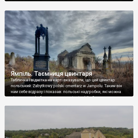
Ямпіль. Таємниця цвинтаря
Табличка і відмітка на карті вказували, що цей цвинтар
польський. Zabytkowy polski cmentarz w Jampolu. Таким він
нам себе відразу і показав: польські надгробки, які можна
віднести до фабричних, польські епітафії… Загалом цвинтар
виявився величезним – порахували площу у GoogleMaps –
виявилося більше семи гектарів. Перше враження про
абсолютну звичайність польського цвинтаря виявилося
оманливим – […]