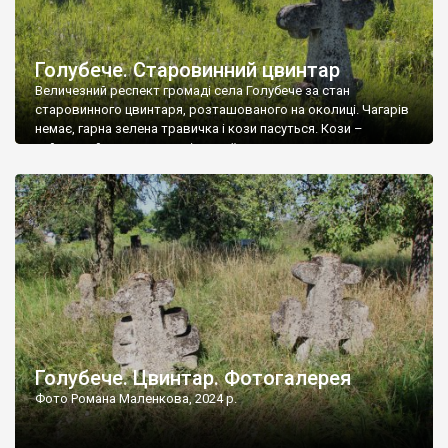
Голубече. Старовинний цвинтар
Величезний респект громаді села Голубече за стан
старовинного цвинтаря, розташованого на околиці. Чагарів
немає, гарна зелена травичка і кози пасуться. Кози –
найкращий регулятор шкідливої, для старих кладовищ,
рослинності. Навесні, коли паростки дерев вкриваються
бруньками, кози ті бруньки обгризають, бо то улюблений
делікатес. На цвинтарі у Голубечому ціла колекція
різноманітних форм хрестів. Село відносно невелике, […]
Голубече. Цвинтар. Фотогалерея
Фото Романа Маленкова, 2024 р.