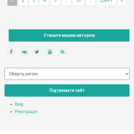
1
2
3
4
5
...
10
...
Далі »
»
Станьте нашим автором
Підтримати сайт
Вхід
Реєстрація