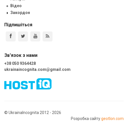
Відео
Закордон
Підпишіться
Зв'язок з нами
+38 050 9364428
ukrainaincognita.com@gmail.com
© UkrainaIncognita 2012 - 2026
Розробка сайту
geotlon.com