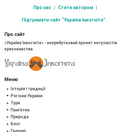
Про нас
Стати автором
Підтримати сайт “Україна Інкогніта”
Про сайт
«Україна Інкогніта» - неприбутковий проект ентузіастів
краєзнавства.
Меню
Історія і традиції
Регіони України
Тури
Пам'ятки
Природа
Блог
Галереї