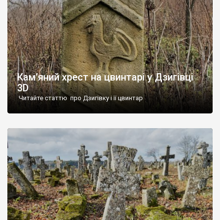
Кам’яний хрест на цвинтарі у Дзигівці
3D
Читайте статтю про Дзигівку і її цвинтар