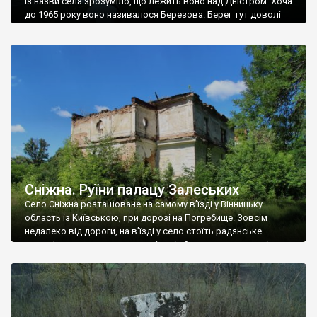
Із назви села зрозуміло, що лежить воно над Дністром. Хоча
до 1965 року воно називалося Березова. Берег тут доволі
високий і крутий, як і майже всюди на Поділлі, але є кілька
грунтових доріг, які збігають аж до самої води – цим
Наддністрянське відрізняється від більшості навколишніх
сіл. У селі є мурована Михайлівська церква. Точної дати […]
Сніжна. Руїни палацу Залеських
Село Сніжна розташоване на самому в’їзді у Вінницьку
область із Київською, при дорозі на Погребище. Зовсім
недалеко від дороги, на в’їзді у село стоїть радянське
рельєфне пано, яке показує жінку і яблуню, а трохи далі, десь
серед дерев, заховалися руїни палацу Залеських. З дороги їх
не видно, але видно дві стареньких колії у траві – […]