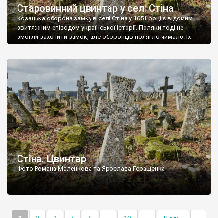
Старовинний цвинтар у селі Стіна
Козацька оборона замку в селі Стіна у 1651 році є відомим
звитяжним епізодом української історії. Поляки тоді не
змогли захопити замок, але оборонців полягло чимало. Їх
поховали на цвинтарі, який тоді називався Замковим. Нині на
місці замку церква із кам’яною огорожею, а цвинтар є. На
ньому чимало хрестів 19 століття, є такі, де епітафії стер […]
Стіна. Цвинтар
Фото Романа Маленкова та Ярослава Геращенка