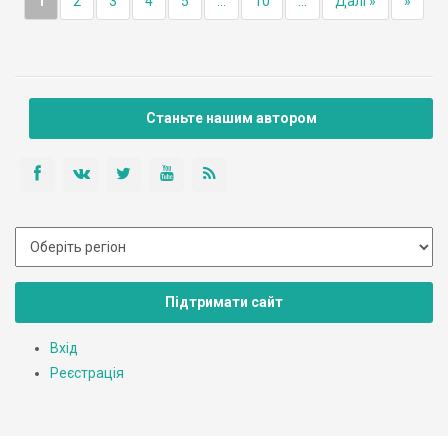
1
2
3
4
5
...
10
...
Далі »
»
Станьте нашим автором
Підтримати сайт
Вхід
Реєстрація