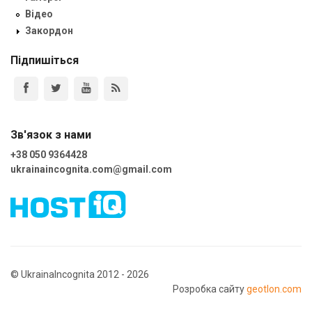
Відео
Закордон
Підпишіться
Зв'язок з нами
+38 050 9364428
ukrainaincognita.com@gmail.com
© UkrainaIncognita 2012 - 2026
Розробка сайту
geotlon.com