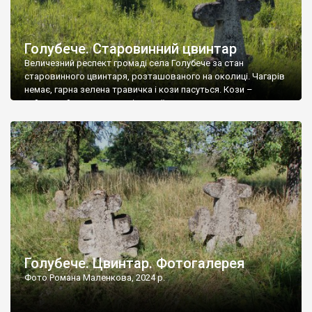
Голубече. Старовинний цвинтар
Величезний респект громаді села Голубече за стан
старовинного цвинтаря, розташованого на околиці. Чагарів
немає, гарна зелена травичка і кози пасуться. Кози –
найкращий регулятор шкідливої, для старих кладовищ,
рослинності. Навесні, коли паростки дерев вкриваються
бруньками, кози ті бруньки обгризають, бо то улюблений
делікатес. На цвинтарі у Голубечому ціла колекція
різноманітних форм хрестів. Село відносно невелике, […]
Голубече. Цвинтар. Фотогалерея
Фото Романа Маленкова, 2024 р.