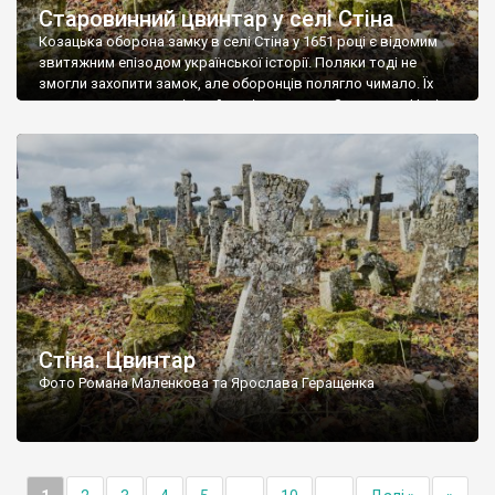
Старовинний цвинтар у селі Стіна
Козацька оборона замку в селі Стіна у 1651 році є відомим
звитяжним епізодом української історії. Поляки тоді не
змогли захопити замок, але оборонців полягло чимало. Їх
поховали на цвинтарі, який тоді називався Замковим. Нині на
місці замку церква із кам’яною огорожею, а цвинтар є. На
ньому чимало хрестів 19 століття, є такі, де епітафії стер […]
Стіна. Цвинтар
Фото Романа Маленкова та Ярослава Геращенка