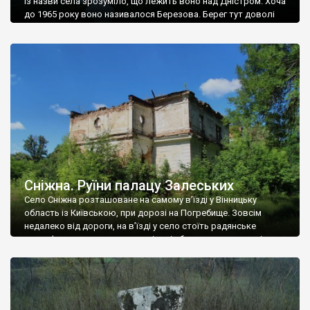
Із назви села зрозуміло, що лежить воно над Дністром. Хоча
до 1965 року воно називалося Березова. Берег тут доволі
високий і крутий, як і майже всюди на Поділлі, але є кілька
грунтових доріг, які збігають аж до самої води – цим
Наддністрянське відрізняється від більшості навколишніх
сіл. У селі є мурована Михайлівська церква. Точної дати […]
Сніжна. Руїни палацу Залеських
Село Сніжна розташоване на самому в’їзді у Вінницьку
область із Київською, при дорозі на Погребище. Зовсім
недалеко від дороги, на в’їзді у село стоїть радянське
рельєфне пано, яке показує жінку і яблуню, а трохи далі, десь
серед дерев, заховалися руїни палацу Залеських. З дороги їх
не видно, але видно дві стареньких колії у траві – […]