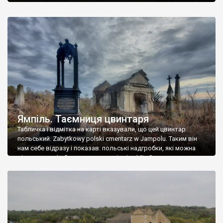
Ямпіль. Таємниця цвинтаря
Табличка і відмітка на карті вказували, що цей цвинтар
польський. Zabytkowy polski cmentarz w Jampolu. Таким він
нам себе відразу і показав: польські надгробки, які можна
віднести до фабричних, польські епітафії… Загалом цвинтар
виявився величезним – порахували площу у GoogleMaps –
виявилося більше семи гектарів. Перше враження про
абсолютну звичайність польського цвинтаря виявилося
оманливим – […]