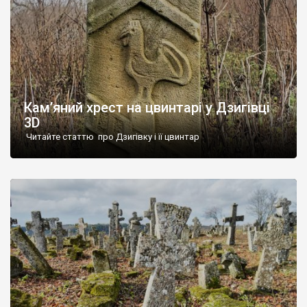
Кам’яний хрест на цвинтарі у Дзигівці
3D
Читайте статтю про Дзигівку і її цвинтар