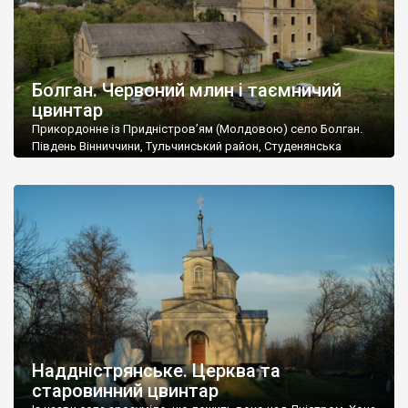
Болган. Червоний млин і таємничий
цвинтар
Прикордонне із Придністров’ям (Молдовою) село Болган.
Південь Вінниччини, Тульчинський район, Студенянська
громада. У селі мешкає близько тисячі осіб. Спочатку ми
дізналися, що у Болгані є величезний захаращений
старовинний цвинтар із кам’яними хрестами. Всі епітафії, які
збереглися, написані кирилицею, церковнослов’янською
мовою. За всіма традиційними ознаками – цвинтар
український. Хрести датуються 19 століттям. У 1924-1940
роках Болган […]
Наддністрянське. Церква та
старовинний цвинтар