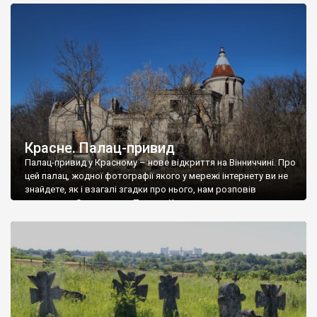
доглянутий, а в іншій суцільна руїна. Руїни палацу Тишкевичів у
Андрушівці, на Вінниччині. Такий стан […]
Красне. Палац-привид
Палац-привид у Красному – нове відкриття на Вінниччині. Про
цей палац, жодної фотографії якого у мережі інтернету ви не
знайдете, як і взагалі згадки про нього, нам розповів
мешканець Самгородка. Палац у Красному вразив не лише
станом руїни і чагарями, які його оточують, але і величчю
навіть у руїні. Можна уявно рекоструювати головний вхід із
[…]