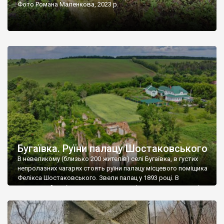
Фото Романа Маленкова, 2023 р.
Бугаївка. Руїни палацу Шостаковського
В невеликому (близько 200 жителів) селі Бугаївка, в густих
непролазних чагарях стоять руїни палацу місцевого поміщика
Фелікса Шостаковського. Звели палац у 1893 році. В
радянський період у ньому спочатку містилася школа, потім
клуб, ще пізніше – гуртожиток. У 60-х роках минулого
століття тут розмістили туберкульозну лікарню. Коли із
палацу виїхала лікарня – ми точно не […]