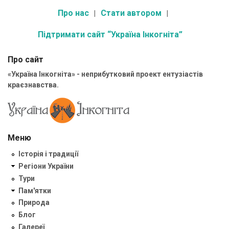
Про нас
Стати автором
Підтримати сайт “Україна Інкогніта”
Про сайт
«Україна Інкогніта» - неприбутковий проект ентузіастів
краєзнавства.
Меню
Історія і традиції
Регіони України
Тури
Пам'ятки
Природа
Блог
Галереї