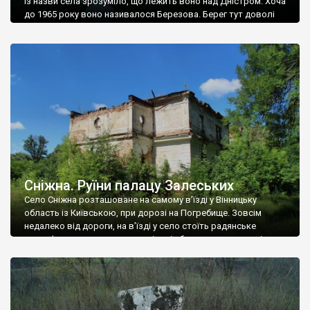
Із назви села зрозуміло, що лежить воно над Дністром. Хоча
до 1965 року воно називалося Березова. Берег тут доволі
високий і крутий, як і майже всюди на Поділлі, але є кілька
грунтових доріг, які збігають аж до самої води – цим
Наддністрянське відрізняється від більшості навколишніх
сіл. У селі є мурована Михайлівська церква. Точної дати […]
Сніжна. Руїни палацу Залеських
Село Сніжна розташоване на самому в’їзді у Вінницьку
область із Київською, при дорозі на Погребище. Зовсім
недалеко від дороги, на в’їзді у село стоїть радянське
рельєфне пано, яке показує жінку і яблуню, а трохи далі, десь
серед дерев, заховалися руїни палацу Залеських. З дороги їх
не видно, але видно дві стареньких колії у траві – […]