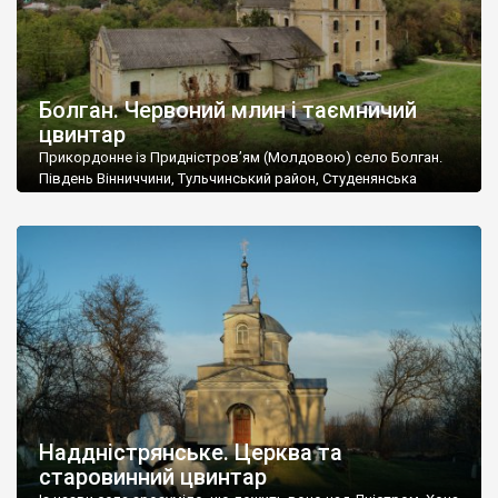
Болган. Червоний млин і таємничий
цвинтар
Прикордонне із Придністров’ям (Молдовою) село Болган.
Південь Вінниччини, Тульчинський район, Студенянська
громада. У селі мешкає близько тисячі осіб. Спочатку ми
дізналися, що у Болгані є величезний захаращений
старовинний цвинтар із кам’яними хрестами. Всі епітафії, які
збереглися, написані кирилицею, церковнослов’янською
мовою. За всіма традиційними ознаками – цвинтар
український. Хрести датуються 19 століттям. У 1924-1940
роках Болган […]
Наддністрянське. Церква та
старовинний цвинтар