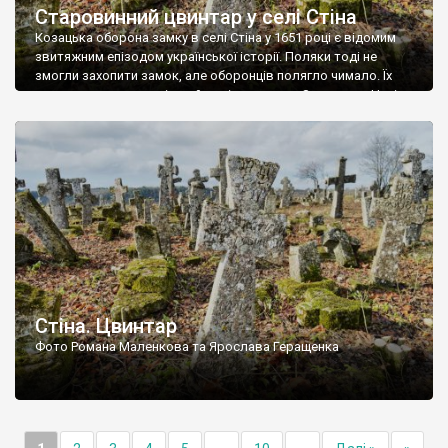
Старовинний цвинтар у селі Стіна
Козацька оборона замку в селі Стіна у 1651 році є відомим
звитяжним епізодом української історії. Поляки тоді не
змогли захопити замок, але оборонців полягло чимало. Їх
поховали на цвинтарі, який тоді називався Замковим. Нині на
місці замку церква із кам’яною огорожею, а цвинтар є. На
ньому чимало хрестів 19 століття, є такі, де епітафії стер […]
Стіна. Цвинтар
Фото Романа Маленкова та Ярослава Геращенка