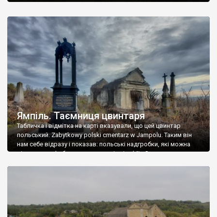
Ямпіль. Таємниця цвинтаря
Табличка і відмітка на карті вказували, що цей цвинтар
польський. Zabytkowy polski cmentarz w Jampolu. Таким він
нам себе відразу і показав: польські надгробки, які можна
віднести до фабричних, польські епітафії… Загалом цвинтар
виявився величезним – порахували площу у GoogleMaps –
виявилося більше семи гектарів. Перше враження про
абсолютну звичайність польського цвинтаря виявилося
оманливим – […]