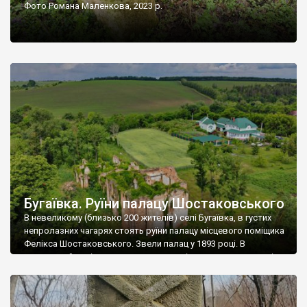
Фото Романа Маленкова, 2023 р.
Бугаївка. Руїни палацу Шостаковського
В невеликому (близько 200 жителів) селі Бугаївка, в густих
непролазних чагарях стоять руїни палацу місцевого поміщика
Фелікса Шостаковського. Звели палац у 1893 році. В
радянський період у ньому спочатку містилася школа, потім
клуб, ще пізніше – гуртожиток. У 60-х роках минулого
століття тут розмістили туберкульозну лікарню. Коли із
палацу виїхала лікарня – ми точно не […]