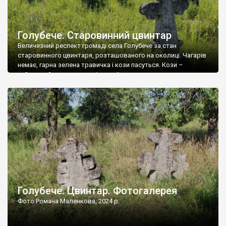
Голубече. Старовинний цвинтар
Величезний респект громаді села Голубече за стан
старовинного цвинтаря, розташованого на околиці. Чагарів
немає, гарна зелена травичка і кози пасуться. Кози –
найкращий регулятор шкідливої, для старих кладовищ,
рослинності. Навесні, коли паростки дерев вкриваються
бруньками, кози ті бруньки обгризають, бо то улюблений
делікатес. На цвинтарі у Голубечому ціла колекція
різноманітних форм хрестів. Село відносно невелике, […]
Голубече. Цвинтар. Фотогалерея
Фото Романа Маленкова, 2024 р.