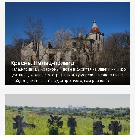
доглянутий, а в іншій суцільна руїна. Руїни палацу Тишкевичів у
Андрушівці, на Вінниччині. Такий стан […]
Красне. Палац-привид
Палац-привид у Красному – нове відкриття на Вінниччині. Про
цей палац, жодної фотографії якого у мережі інтернету ви не
знайдете, як і взагалі згадки про нього, нам розповів
мешканець Самгородка. Палац у Красному вразив не лише
станом руїни і чагарями, які його оточують, але і величчю
навіть у руїні. Можна уявно рекоструювати головний вхід із
[…]