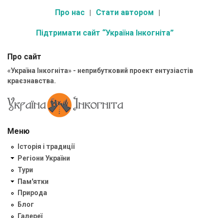
Про нас
Стати автором
Підтримати сайт “Україна Інкогніта”
Про сайт
«Україна Інкогніта» - неприбутковий проект ентузіастів
краєзнавства.
Меню
Історія і традиції
Регіони України
Тури
Пам'ятки
Природа
Блог
Галереї