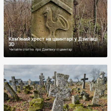
Кам’яний хрест на цвинтарі у Дзигівці
3D
Читайте статтю про Дзигівку і її цвинтар