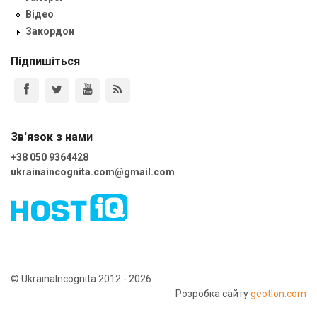
Відео
Закордон
Підпишіться
Зв'язок з нами
+38 050 9364428
ukrainaincognita.com@gmail.com
© UkrainaIncognita 2012 - 2026
Розробка сайту
geotlon.com