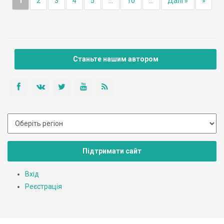
1
2
3
4
5
...
10
...
Далі »
»
Станьте нашим автором
Підтримати сайт
Вхід
Реєстрація