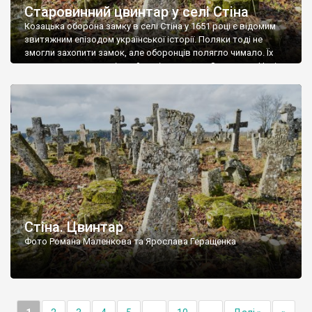
Старовинний цвинтар у селі Стіна
Козацька оборона замку в селі Стіна у 1651 році є відомим
звитяжним епізодом української історії. Поляки тоді не
змогли захопити замок, але оборонців полягло чимало. Їх
поховали на цвинтарі, який тоді називався Замковим. Нині на
місці замку церква із кам’яною огорожею, а цвинтар є. На
ньому чимало хрестів 19 століття, є такі, де епітафії стер […]
Стіна. Цвинтар
Фото Романа Маленкова та Ярослава Геращенка