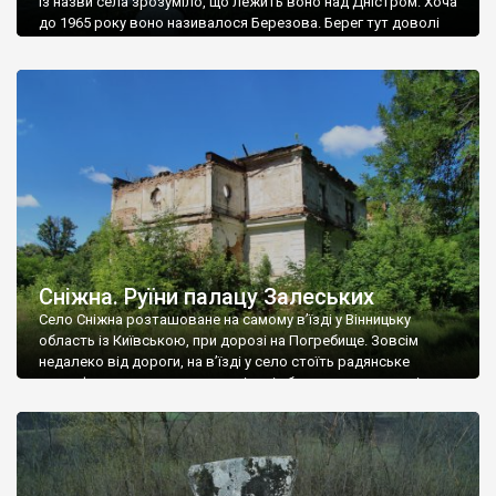
Із назви села зрозуміло, що лежить воно над Дністром. Хоча
до 1965 року воно називалося Березова. Берег тут доволі
високий і крутий, як і майже всюди на Поділлі, але є кілька
грунтових доріг, які збігають аж до самої води – цим
Наддністрянське відрізняється від більшості навколишніх
сіл. У селі є мурована Михайлівська церква. Точної дати […]
Сніжна. Руїни палацу Залеських
Село Сніжна розташоване на самому в’їзді у Вінницьку
область із Київською, при дорозі на Погребище. Зовсім
недалеко від дороги, на в’їзді у село стоїть радянське
рельєфне пано, яке показує жінку і яблуню, а трохи далі, десь
серед дерев, заховалися руїни палацу Залеських. З дороги їх
не видно, але видно дві стареньких колії у траві – […]