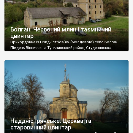
Болган. Червоний млин і таємничий
цвинтар
Прикордонне із Придністров’ям (Молдовою) село Болган.
Південь Вінниччини, Тульчинський район, Студенянська
громада. У селі мешкає близько тисячі осіб. Спочатку ми
дізналися, що у Болгані є величезний захаращений
старовинний цвинтар із кам’яними хрестами. Всі епітафії, які
збереглися, написані кирилицею, церковнослов’янською
мовою. За всіма традиційними ознаками – цвинтар
український. Хрести датуються 19 століттям. У 1924-1940
роках Болган […]
Наддністрянське. Церква та
старовинний цвинтар