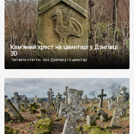
Кам’яний хрест на цвинтарі у Дзигівці
3D
Читайте статтю про Дзигівку і її цвинтар