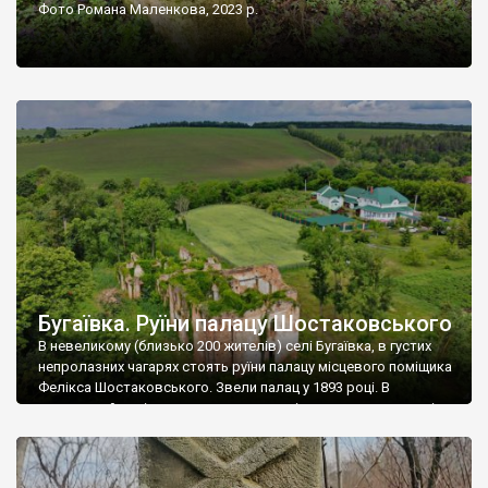
Фото Романа Маленкова, 2023 р.
Бугаївка. Руїни палацу Шостаковського
В невеликому (близько 200 жителів) селі Бугаївка, в густих
непролазних чагарях стоять руїни палацу місцевого поміщика
Фелікса Шостаковського. Звели палац у 1893 році. В
радянський період у ньому спочатку містилася школа, потім
клуб, ще пізніше – гуртожиток. У 60-х роках минулого
століття тут розмістили туберкульозну лікарню. Коли із
палацу виїхала лікарня – ми точно не […]