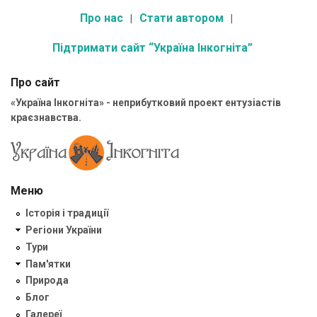
Про нас
Стати автором
Підтримати сайт “Україна Інкогніта”
Про сайт
«Україна Інкогніта» - неприбутковий проект ентузіастів
краєзнавства.
Меню
Історія і традиції
Регіони України
Тури
Пам'ятки
Природа
Блог
Галереї