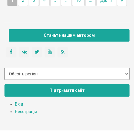
1
2
3
4
5
...
10
...
Далі »
»
Станьте нашим автором
Підтримати сайт
Вхід
Реєстрація