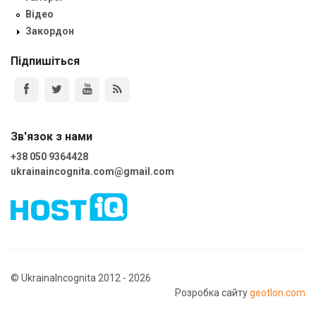
Відео
Закордон
Підпишіться
Зв'язок з нами
+38 050 9364428
ukrainaincognita.com@gmail.com
© UkrainaIncognita 2012 - 2026
Розробка сайту
geotlon.com