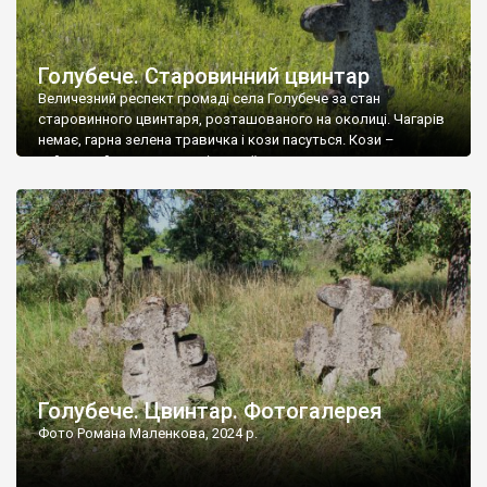
Голубече. Старовинний цвинтар
Величезний респект громаді села Голубече за стан
старовинного цвинтаря, розташованого на околиці. Чагарів
немає, гарна зелена травичка і кози пасуться. Кози –
найкращий регулятор шкідливої, для старих кладовищ,
рослинності. Навесні, коли паростки дерев вкриваються
бруньками, кози ті бруньки обгризають, бо то улюблений
делікатес. На цвинтарі у Голубечому ціла колекція
різноманітних форм хрестів. Село відносно невелике, […]
Голубече. Цвинтар. Фотогалерея
Фото Романа Маленкова, 2024 р.