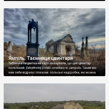
Ямпіль. Таємниця цвинтаря
Табличка і відмітка на карті вказували, що цей цвинтар
польський. Zabytkowy polski cmentarz w Jampolu. Таким він
нам себе відразу і показав: польські надгробки, які можна
віднести до фабричних, польські епітафії… Загалом цвинтар
виявився величезним – порахували площу у GoogleMaps –
виявилося більше семи гектарів. Перше враження про
абсолютну звичайність польського цвинтаря виявилося
оманливим – […]