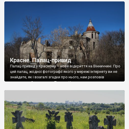
доглянутий, а в іншій суцільна руїна. Руїни палацу Тишкевичів у
Андрушівці, на Вінниччині. Такий стан […]
Красне. Палац-привид
Палац-привид у Красному – нове відкриття на Вінниччині. Про
цей палац, жодної фотографії якого у мережі інтернету ви не
знайдете, як і взагалі згадки про нього, нам розповів
мешканець Самгородка. Палац у Красному вразив не лише
станом руїни і чагарями, які його оточують, але і величчю
навіть у руїні. Можна уявно рекоструювати головний вхід із
[…]