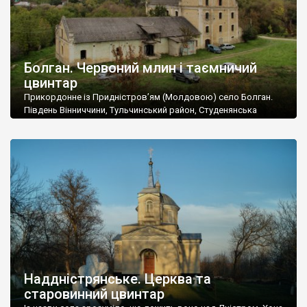
Болган. Червоний млин і таємничий
цвинтар
Прикордонне із Придністров’ям (Молдовою) село Болган.
Південь Вінниччини, Тульчинський район, Студенянська
громада. У селі мешкає близько тисячі осіб. Спочатку ми
дізналися, що у Болгані є величезний захаращений
старовинний цвинтар із кам’яними хрестами. Всі епітафії, які
збереглися, написані кирилицею, церковнослов’янською
мовою. За всіма традиційними ознаками – цвинтар
український. Хрести датуються 19 століттям. У 1924-1940
роках Болган […]
Наддністрянське. Церква та
старовинний цвинтар