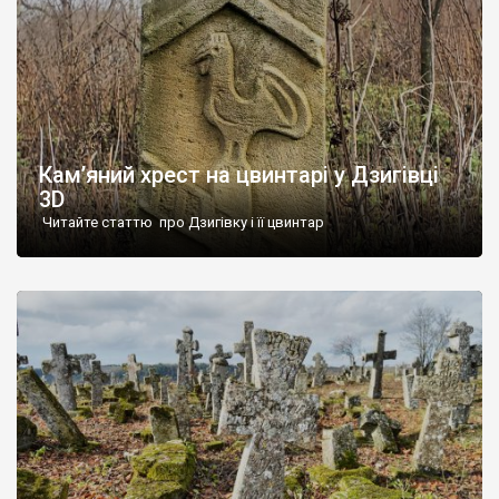
Кам’яний хрест на цвинтарі у Дзигівці
3D
Читайте статтю про Дзигівку і її цвинтар