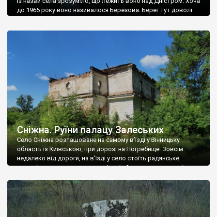
Із назви села зрозуміло, що лежить воно над Дністром. Хоча
до 1965 року воно називалося Березова. Берег тут доволі
високий і крутий, як і майже всюди на Поділлі, але є кілька
грунтових доріг, які збігають аж до самої води – цим
Наддністрянське відрізняється від більшості навколишніх
сіл. У селі є мурована Михайлівська церква. Точної дати […]
Сніжна. Руїни палацу Залеських
Село Сніжна розташоване на самому в’їзді у Вінницьку
область із Київською, при дорозі на Погребище. Зовсім
недалеко від дороги, на в’їзді у село стоїть радянське
рельєфне пано, яке показує жінку і яблуню, а трохи далі, десь
серед дерев, заховалися руїни палацу Залеських. З дороги їх
не видно, але видно дві стареньких колії у траві – […]