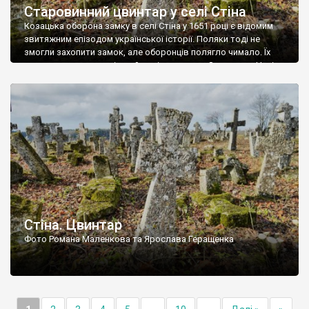
Старовинний цвинтар у селі Стіна
Козацька оборона замку в селі Стіна у 1651 році є відомим
звитяжним епізодом української історії. Поляки тоді не
змогли захопити замок, але оборонців полягло чимало. Їх
поховали на цвинтарі, який тоді називався Замковим. Нині на
місці замку церква із кам’яною огорожею, а цвинтар є. На
ньому чимало хрестів 19 століття, є такі, де епітафії стер […]
Стіна. Цвинтар
Фото Романа Маленкова та Ярослава Геращенка