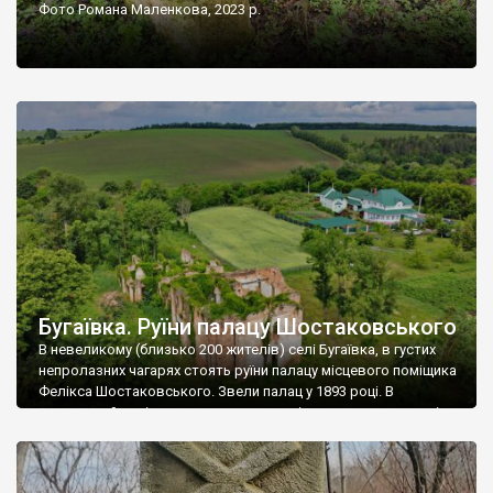
Фото Романа Маленкова, 2023 р.
Бугаївка. Руїни палацу Шостаковського
В невеликому (близько 200 жителів) селі Бугаївка, в густих
непролазних чагарях стоять руїни палацу місцевого поміщика
Фелікса Шостаковського. Звели палац у 1893 році. В
радянський період у ньому спочатку містилася школа, потім
клуб, ще пізніше – гуртожиток. У 60-х роках минулого
століття тут розмістили туберкульозну лікарню. Коли із
палацу виїхала лікарня – ми точно не […]