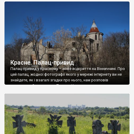
доглянутий, а в іншій суцільна руїна. Руїни палацу Тишкевичів у
Андрушівці, на Вінниччині. Такий стан […]
Красне. Палац-привид
Палац-привид у Красному – нове відкриття на Вінниччині. Про
цей палац, жодної фотографії якого у мережі інтернету ви не
знайдете, як і взагалі згадки про нього, нам розповів
мешканець Самгородка. Палац у Красному вразив не лише
станом руїни і чагарями, які його оточують, але і величчю
навіть у руїні. Можна уявно рекоструювати головний вхід із
[…]