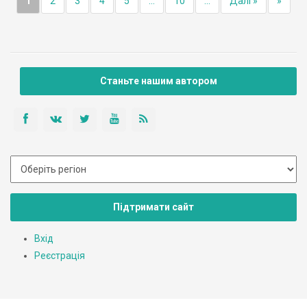
1
2
3
4
5
...
10
...
Далі »
»
Станьте нашим автором
Підтримати сайт
Вхід
Реєстрація