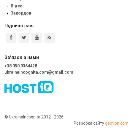
Відео
Закордон
Підпишіться
Зв'язок з нами
+38 050 9364428
ukrainaincognita.com@gmail.com
© UkrainaIncognita 2012 - 2026
Розробка сайту
geotlon.com