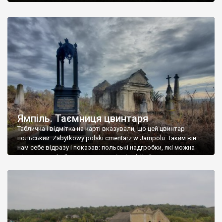
Ямпіль. Таємниця цвинтаря
Табличка і відмітка на карті вказували, що цей цвинтар
польський. Zabytkowy polski cmentarz w Jampolu. Таким він
нам себе відразу і показав: польські надгробки, які можна
віднести до фабричних, польські епітафії… Загалом цвинтар
виявився величезним – порахували площу у GoogleMaps –
виявилося більше семи гектарів. Перше враження про
абсолютну звичайність польського цвинтаря виявилося
оманливим – […]