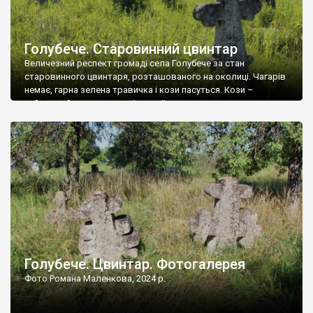
Голубече. Старовинний цвинтар
Величезний респект громаді села Голубече за стан
старовинного цвинтаря, розташованого на околиці. Чагарів
немає, гарна зелена травичка і кози пасуться. Кози –
найкращий регулятор шкідливої, для старих кладовищ,
рослинності. Навесні, коли паростки дерев вкриваються
бруньками, кози ті бруньки обгризають, бо то улюблений
делікатес. На цвинтарі у Голубечому ціла колекція
різноманітних форм хрестів. Село відносно невелике, […]
Голубече. Цвинтар. Фотогалерея
Фото Романа Маленкова, 2024 р.