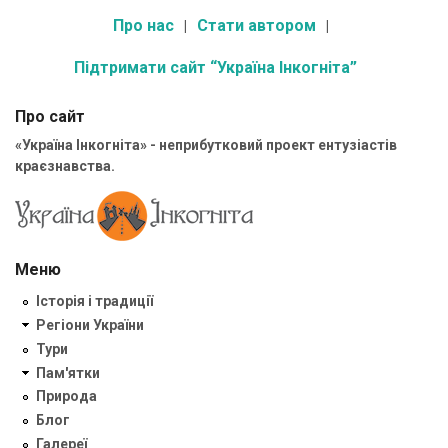
Про нас
Стати автором
Підтримати сайт “Україна Інкогніта”
Про сайт
«Україна Інкогніта» - неприбутковий проект ентузіастів
краєзнавства.
Меню
Історія і традиції
Регіони України
Тури
Пам'ятки
Природа
Блог
Галереї