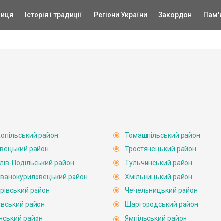
ниця
Історія і традиції
Регіони України
Закордон
Пам'
опільський район
Томашпільський район
вецький район
Тростянецький район
лів-Подільський район
Тульчинський район
ванокуриловецький район
Хмільницький район
рівський район
Чечельницький район
івський район
Шаргородський район
нський район
Ямпільський район