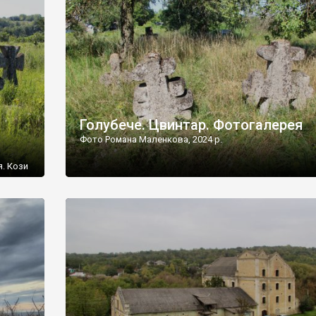
[…]
Голубече. Цвинтар. Фотогалерея
Фото Романа Маленкова, 2024 р.
я. Кози
овищ,
ються
ений
 […]