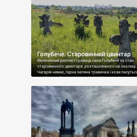
у Андрушівці, на Вінниччині. Такий стан […]
Голубече. Старовинний цвинтар
Величезний респект громаді села Голубече за стан
старовинного цвинтаря, розташованого на околиці.
Чагарів немає, гарна зелена травичка і кози пасутьс
– найкращий регулятор шкідливої, для старих клад
рослинності. Навесні, коли паростки дерев вкрива
бруньками, кози ті бруньки обгризають, бо то улюбл
делікатес. На цвинтарі у Голубечому ціла колекція
різноманітних форм хрестів. Село відносно невелике,