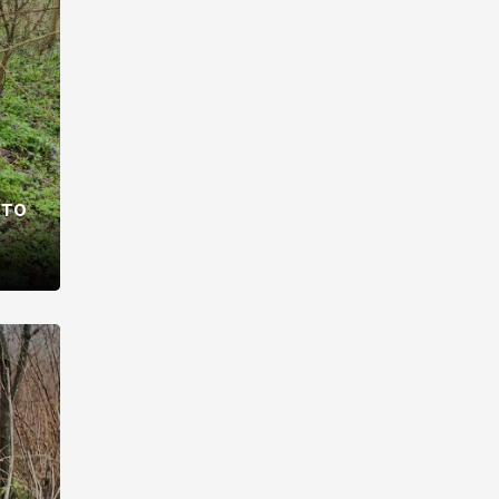
раві –
ото