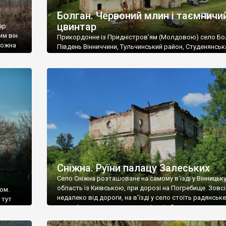
Болган. Червоний млин і таємничи
цвинтар
ар
им він
Прикордонне із Придністров’ям (Молдовою) село Бо
 можна
Південь Вінниччини, Тульчинський район, Студенянськ
цвинтар
громада. У селі мешкає близько тисячі осіб. Спочатку
Maps –
дізналися, що у Болгані є величезний захаращений
ро
старовинний цвинтар із кам’яними хрестами. Всі епітафі
лося
збереглися, написані кирилицею, церковнослов’янсь
мовою. За всіма традиційними ознаками – цвинтар
український. Хрести датуються 19 століттям. У 1924-1
роках Болган […]
Сніжна. Руїни палацу Залеських
Село Сніжна розташоване на самому в’їзді у Вінницьк
область із Київською, при дорозі на Погребище. Зовс
ом.
недалеко від дороги, на в’їзді у село стоїть радянське
 тут
рельєфне пано, яке показує жінку і яблуню, а трохи дал
, але є
десь серед дерев, заховалися руїни палацу Залеських.
и – цим