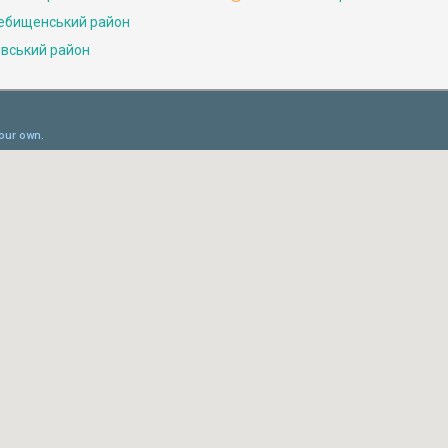
ебищенський район
івський район