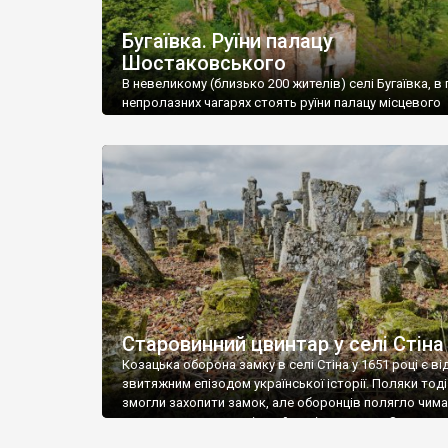
Бугаївка. Руїни палацу
Шостаковського
В невеликому (близько 200 жителів) селі Бугаївка, в 
непролазних чагарях стоять руїни палацу місцевого
поміщика Фелікса Шостаковського. Звели палац у 18
В радянський період у ньому спочатку містилася шк
потім клуб, ще пізніше – гуртожиток. У 60-х роках м
століття тут розмістили туберкульозну лікарню. Кол
палацу виїхала лікарня – ми точно не […]
Старовинний цвинтар у селі Стіна
Козацька оборона замку в селі Стіна у 1651 році є в
звитяжним епізодом української історії. Поляки тоді
змогли захопити замок, але оборонців полягло чимал
поховали на цвинтарі, який тоді називався Замковим
на місці замку церква із кам’яною огорожею, а цвинт