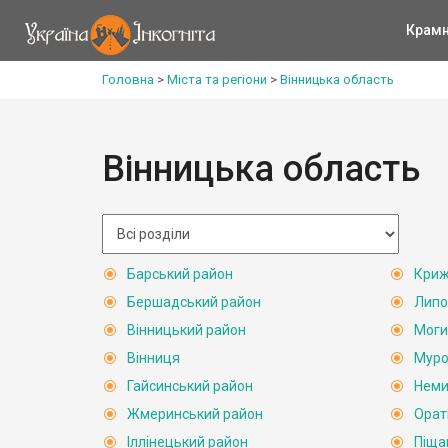
Крам
Головна
>
Міста та регіони
>
Вінницька область
Вінницька область
Барський район
Криж
Бершадський район
Липо
Вінницький район
Моги
Вінниця
Муро
Гайсинський район
Неми
Жмеринський район
Орат
Іллінецький район
Піща