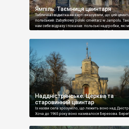
Ямпіль. Таємниця цвинтаря
Табличка і відмітка на карті вказували, що цей цвинт
польський. Zabytkowy polski cmentarz w Jampolu. Так
нам себе відразу і показав: польські надгробки, які
віднести до фабричних, польські епітафії… Загалом 
виявився величезним – порахували площу у Google
виявилося більше семи гектарів. Перше враження п
абсолютну звичайність польського цвинтаря вияви
оманливим – […]
Наддністрянське. Церква та
старовинний цвинтар
Із назви села зрозуміло, що лежить воно над Дністр
Хоча до 1965 року воно називалося Березова. Берег
доволі високий і крутий, як і майже всюди на Поділлі
кілька грунтових доріг, які збігають аж до самої вод