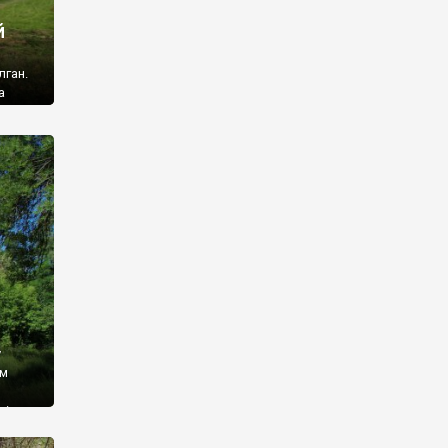
й
лган.
а
 ми
ї, які
кою
940
у
ім
і,
 З