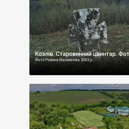
Наддністрянське відрізняється від більшості навко
сіл. У селі є мурована Михайлівська церква. Точної д
Козлів. Старовинний цвинтар. Фо
Фото Романа Маленкова, 2023 р.