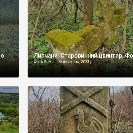
дороги їх не видно, але видно дві стареньких колії у т
лишніх
[…]
ати […]
то
Липчани. Старовинний цвинтар. Ф
Фото Романа Маленкова, 2023 р.