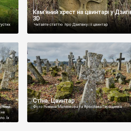
Кам’яний хрест на цвинтарі у Дзигі
3D
густих
Читайте статтю про Дзигівку і її цвинтар
93 році.
ола,
инулого
и із
Стіна. Цвинтар
ідомим
Фото Романа Маленкова та Ярослава Геращенка
 не
о. Їх
. Нині
ар є.