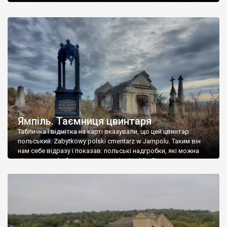
Ямпіль. Таємниця цвинтаря
Табличка і відмітка на карті вказували, що цей цвинтар
польський. Zabytkowy polski cmentarz w Jampolu. Таким він
нам себе відразу і показав: польські надгробки, які можна
віднести до фабричних, польські епітафії… Загалом цвинтар
виявився величезним – порахували площу у GoogleMaps –
виявилося більше семи гектарів. Перше враження про
абсолютну звичайність польського цвинтаря виявилося
оманливим – […]