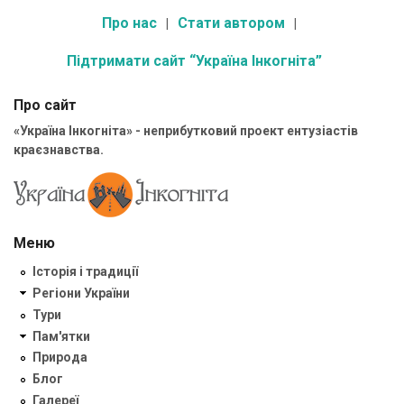
Про нас
Стати автором
Підтримати сайт “Україна Інкогніта”
Про сайт
«Україна Інкогніта» - неприбутковий проект ентузіастів
краєзнавства.
Меню
Історія і традиції
Регіони України
Тури
Пам'ятки
Природа
Блог
Галереї