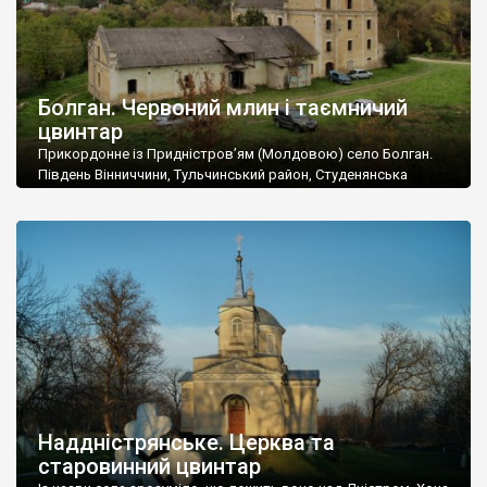
Болган. Червоний млин і таємничий
цвинтар
Прикордонне із Придністров’ям (Молдовою) село Болган.
Південь Вінниччини, Тульчинський район, Студенянська
громада. У селі мешкає близько тисячі осіб. Спочатку ми
дізналися, що у Болгані є величезний захаращений
старовинний цвинтар із кам’яними хрестами. Всі епітафії, які
збереглися, написані кирилицею, церковнослов’янською
мовою. За всіма традиційними ознаками – цвинтар
український. Хрести датуються 19 століттям. У 1924-1940
роках Болган […]
Наддністрянське. Церква та
старовинний цвинтар