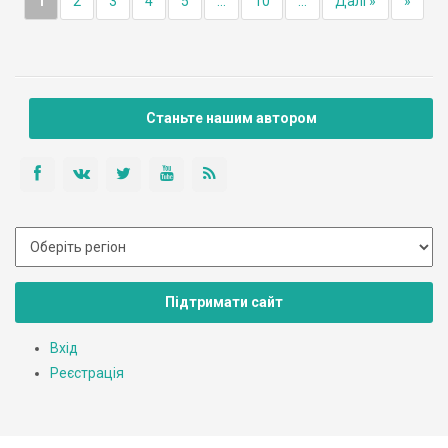
1
2
3
4
5
...
10
...
Далі »
»
Станьте нашим автором
Підтримати сайт
Вхід
Реєстрація