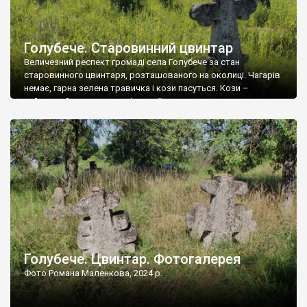
Голубече. Старовинний цвинтар
Величезний респект громаді села Голубече за стан
старовинного цвинтаря, розташованого на околиці. Чагарів
немає, гарна зелена травичка і кози пасуться. Кози –
найкращий регулятор шкідливої, для старих кладовищ,
рослинності. Навесні, коли паростки дерев вкриваються
бруньками, кози ті бруньки обгризають, бо то улюблений
делікатес. На цвинтарі у Голубечому ціла колекція
різноманітних форм хрестів. Село відносно невелике, […]
Голубече. Цвинтар. Фотогалерея
Фото Романа Маленкова, 2024 р.