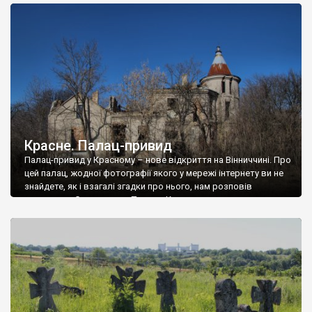
доглянутий, а в іншій суцільна руїна. Руїни палацу Тишкевичів у
Андрушівці, на Вінниччині. Такий стан […]
Красне. Палац-привид
Палац-привид у Красному – нове відкриття на Вінниччині. Про
цей палац, жодної фотографії якого у мережі інтернету ви не
знайдете, як і взагалі згадки про нього, нам розповів
мешканець Самгородка. Палац у Красному вразив не лише
станом руїни і чагарями, які його оточують, але і величчю
навіть у руїні. Можна уявно рекоструювати головний вхід із
[…]