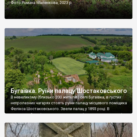
Фото Романа Маленкова, 2023 р.
Бугаївка. Руїни палацу Шостаковського
В невеликому (близько 200 жителів) селі Бугаївка, в густих
непролазних чагарях стоять руїни палацу місцевого поміщика
Фелікса Шостаковського. Звели палац у 1893 році. В
радянський період у ньому спочатку містилася школа, потім
клуб, ще пізніше – гуртожиток. У 60-х роках минулого
століття тут розмістили туберкульозну лікарню. Коли із
палацу виїхала лікарня – ми точно не […]