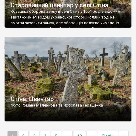
Старовинний цвинтар у селі Стіна
Козацька оборона замку в селі Стіна у 1651 році є відомим
звитяжним епізодом української історії. Поляки тоді не
змогли захопити замок, але оборонців полягло чимало. Їх
поховали на цвинтарі, який тоді називався Замковим. Нині на
місці замку церква із кам’яною огорожею, а цвинтар є. На
ньому чимало хрестів 19 століття, є такі, де епітафії стер […]
Стіна. Цвинтар
Фото Романа Маленкова та Ярослава Геращенка