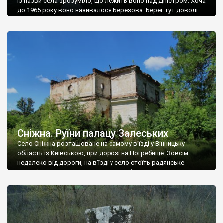
Із назви села зрозуміло, що лежить воно над Дністром. Хоча
до 1965 року воно називалося Березова. Берег тут доволі
високий і крутий, як і майже всюди на Поділлі, але є кілька
грунтових доріг, які збігають аж до самої води – цим
Наддністрянське відрізняється від більшості навколишніх
сіл. У селі є мурована Михайлівська церква. Точної дати […]
Сніжна. Руїни палацу Залеських
Село Сніжна розташоване на самому в’їзді у Вінницьку
область із Київською, при дорозі на Погребище. Зовсім
недалеко від дороги, на в’їзді у село стоїть радянське
рельєфне пано, яке показує жінку і яблуню, а трохи далі, десь
серед дерев, заховалися руїни палацу Залеських. З дороги їх
не видно, але видно дві стареньких колії у траві – […]