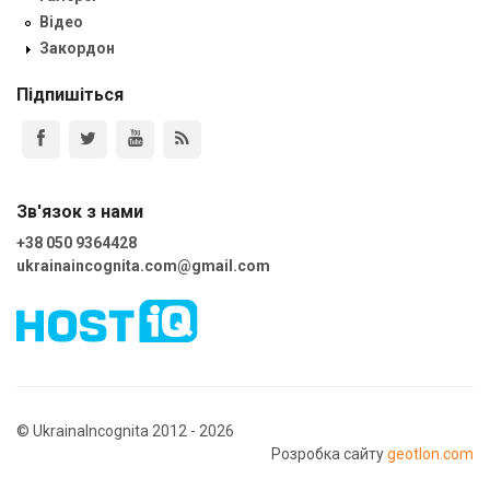
Відео
Закордон
Підпишіться
Зв'язок з нами
+38 050 9364428
ukrainaincognita.com@gmail.com
© UkrainaIncognita 2012 - 2026
Розробка сайту
geotlon.com