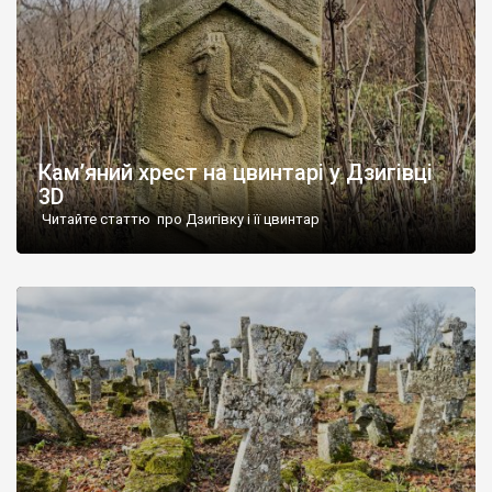
Кам’яний хрест на цвинтарі у Дзигівці
3D
Читайте статтю про Дзигівку і її цвинтар