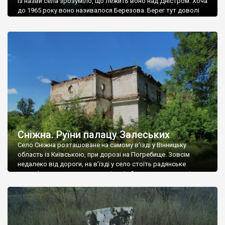
Із назви села зрозуміло, що лежить воно над Дністром. Хоча
до 1965 року воно називалося Березова. Берег тут доволі
високий і крутий, як і майже всюди на Поділлі, але є кілька
грунтових доріг, які збігають аж до самої води – цим
Наддністрянське відрізняється від більшості навколишніх
сіл. У селі є мурована Михайлівська церква. Точної дати […]
Сніжна. Руїни палацу Залеських
Село Сніжна розташоване на самому в’їзді у Вінницьку
область із Київською, при дорозі на Погребище. Зовсім
недалеко від дороги, на в’їзді у село стоїть радянське
рельєфне пано, яке показує жінку і яблуню, а трохи далі, десь
серед дерев, заховалися руїни палацу Залеських. З дороги їх
не видно, але видно дві стареньких колії у траві – […]