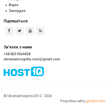
Відео
Закордон
Підпишіться
Зв'язок з нами
+38 050 9364428
ukrainaincognita.com@gmail.com
© UkrainaIncognita 2012 - 2026
Розробка сайту
geotlon.com