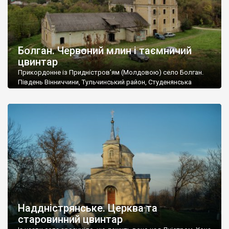
Болган. Червоний млин і таємничий
цвинтар
Прикордонне із Придністров’ям (Молдовою) село Болган.
Південь Вінниччини, Тульчинський район, Студенянська
громада. У селі мешкає близько тисячі осіб. Спочатку ми
дізналися, що у Болгані є величезний захаращений
старовинний цвинтар із кам’яними хрестами. Всі епітафії, які
збереглися, написані кирилицею, церковнослов’янською
мовою. За всіма традиційними ознаками – цвинтар
український. Хрести датуються 19 століттям. У 1924-1940
роках Болган […]
Наддністрянське. Церква та
старовинний цвинтар