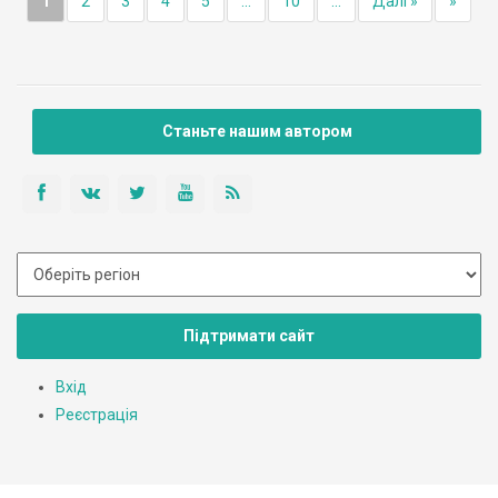
1
2
3
4
5
...
10
...
Далі »
»
Станьте нашим автором
Підтримати сайт
Вхід
Реєстрація