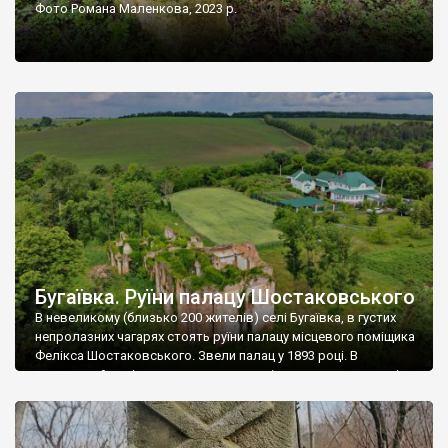
Фото Романа Маленкова, 2023 р.
Бугаївка. Руїни палацу Шостаковського
В невеликому (близько 200 жителів) селі Бугаївка, в густих
непролазних чагарях стоять руїни палацу місцевого поміщика
Фелікса Шостаковського. Звели палац у 1893 році. В
радянський період у ньому спочатку містилася школа, потім
клуб, ще пізніше – гуртожиток. У 60-х роках минулого
століття тут розмістили туберкульозну лікарню. Коли із
палацу виїхала лікарня – ми точно не […]