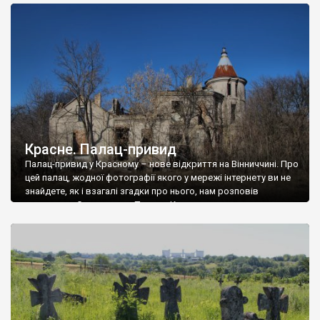
доглянутий, а в іншій суцільна руїна. Руїни палацу Тишкевичів у
Андрушівці, на Вінниччині. Такий стан […]
Красне. Палац-привид
Палац-привид у Красному – нове відкриття на Вінниччині. Про
цей палац, жодної фотографії якого у мережі інтернету ви не
знайдете, як і взагалі згадки про нього, нам розповів
мешканець Самгородка. Палац у Красному вразив не лише
станом руїни і чагарями, які його оточують, але і величчю
навіть у руїні. Можна уявно рекоструювати головний вхід із
[…]