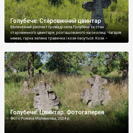
Голубече. Старовинний цвинтар
Величезний респект громаді села Голубече за стан
старовинного цвинтаря, розташованого на околиці. Чагарів
немає, гарна зелена травичка і кози пасуться. Кози –
найкращий регулятор шкідливої, для старих кладовищ,
рослинності. Навесні, коли паростки дерев вкриваються
бруньками, кози ті бруньки обгризають, бо то улюблений
делікатес. На цвинтарі у Голубечому ціла колекція
різноманітних форм хрестів. Село відносно невелике, […]
Голубече. Цвинтар. Фотогалерея
Фото Романа Маленкова, 2024 р.