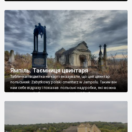
Ямпіль. Таємниця цвинтаря
Табличка і відмітка на карті вказували, що цей цвинтар
польський. Zabytkowy polski cmentarz w Jampolu. Таким він
нам себе відразу і показав: польські надгробки, які можна
віднести до фабричних, польські епітафії… Загалом цвинтар
виявився величезним – порахували площу у GoogleMaps –
виявилося більше семи гектарів. Перше враження про
абсолютну звичайність польського цвинтаря виявилося
оманливим – […]