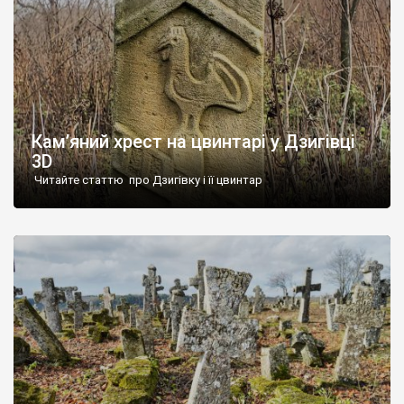
Кам’яний хрест на цвинтарі у Дзигівці
3D
Читайте статтю про Дзигівку і її цвинтар