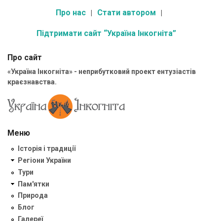
Про нас
Стати автором
Підтримати сайт “Україна Інкогніта”
Про сайт
«Україна Інкогніта» - неприбутковий проект ентузіастів
краєзнавства.
Меню
Історія і традиції
Регіони України
Тури
Пам'ятки
Природа
Блог
Галереї