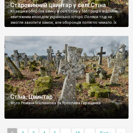
Старовинний цвинтар у селі Стіна
Козацька оборона замку в селі Стіна у 1651 році є відомим
звитяжним епізодом української історії. Поляки тоді не
змогли захопити замок, але оборонців полягло чимало. Їх
поховали на цвинтарі, який тоді називався Замковим. Нині на
місці замку церква із кам’яною огорожею, а цвинтар є. На
ньому чимало хрестів 19 століття, є такі, де епітафії стер […]
Стіна. Цвинтар
Фото Романа Маленкова та Ярослава Геращенка