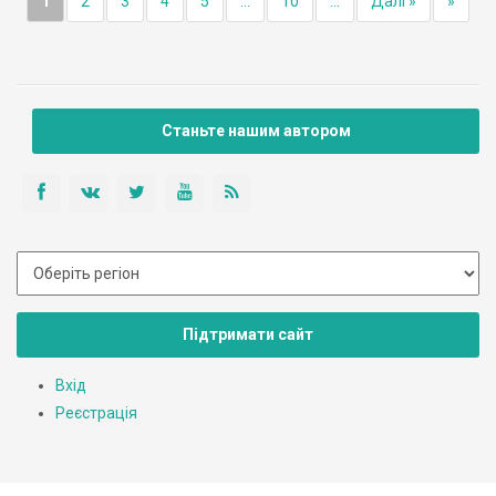
1
2
3
4
5
...
10
...
Далі »
»
Станьте нашим автором
Підтримати сайт
Вхід
Реєстрація