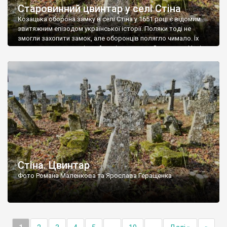
Старовинний цвинтар у селі Стіна
Козацька оборона замку в селі Стіна у 1651 році є відомим
звитяжним епізодом української історії. Поляки тоді не
змогли захопити замок, але оборонців полягло чимало. Їх
поховали на цвинтарі, який тоді називався Замковим. Нині на
місці замку церква із кам’яною огорожею, а цвинтар є. На
ньому чимало хрестів 19 століття, є такі, де епітафії стер […]
Стіна. Цвинтар
Фото Романа Маленкова та Ярослава Геращенка