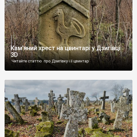
Кам’яний хрест на цвинтарі у Дзигівці
3D
Читайте статтю про Дзигівку і її цвинтар