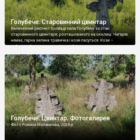
Голубече. Старовинний цвинтар
Величезний респект громаді села Голубече за стан
старовинного цвинтаря, розташованого на околиці. Чагарів
немає, гарна зелена травичка і кози пасуться. Кози –
найкращий регулятор шкідливої, для старих кладовищ,
рослинності. Навесні, коли паростки дерев вкриваються
бруньками, кози ті бруньки обгризають, бо то улюблений
делікатес. На цвинтарі у Голубечому ціла колекція
різноманітних форм хрестів. Село відносно невелике, […]
Голубече. Цвинтар. Фотогалерея
Фото Романа Маленкова, 2024 р.