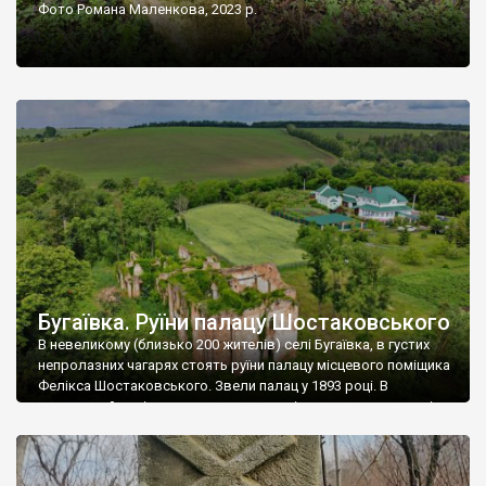
Фото Романа Маленкова, 2023 р.
Бугаївка. Руїни палацу Шостаковського
В невеликому (близько 200 жителів) селі Бугаївка, в густих
непролазних чагарях стоять руїни палацу місцевого поміщика
Фелікса Шостаковського. Звели палац у 1893 році. В
радянський період у ньому спочатку містилася школа, потім
клуб, ще пізніше – гуртожиток. У 60-х роках минулого
століття тут розмістили туберкульозну лікарню. Коли із
палацу виїхала лікарня – ми точно не […]