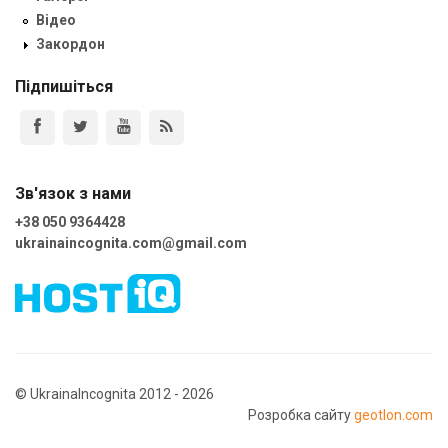
Відео
Закордон
Підпишіться
Зв'язок з нами
+38 050 9364428
ukrainaincognita.com@gmail.com
© UkrainaIncognita 2012 - 2026
Розробка сайту
geotlon.com