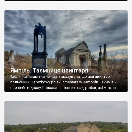
Ямпіль. Таємниця цвинтаря
Табличка і відмітка на карті вказували, що цей цвинтар
польський. Zabytkowy polski cmentarz w Jampolu. Таким він
нам себе відразу і показав: польські надгробки, які можна
віднести до фабричних, польські епітафії… Загалом цвинтар
виявився величезним – порахували площу у GoogleMaps –
виявилося більше семи гектарів. Перше враження про
абсолютну звичайність польського цвинтаря виявилося
оманливим – […]