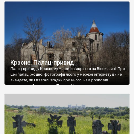
доглянутий, а в іншій суцільна руїна. Руїни палацу Тишкевичів у
Андрушівці, на Вінниччині. Такий стан […]
Красне. Палац-привид
Палац-привид у Красному – нове відкриття на Вінниччині. Про
цей палац, жодної фотографії якого у мережі інтернету ви не
знайдете, як і взагалі згадки про нього, нам розповів
мешканець Самгородка. Палац у Красному вразив не лише
станом руїни і чагарями, які його оточують, але і величчю
навіть у руїні. Можна уявно рекоструювати головний вхід із
[…]