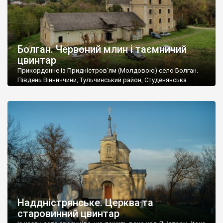
Болган. Червоний млин і таємничий
цвинтар
Прикордонне із Придністров’ям (Молдовою) село Болган.
Південь Вінниччини, Тульчинський район, Студенянська
громада. У селі мешкає близько тисячі осіб. Спочатку ми
дізналися, що у Болгані є величезний захаращений
старовинний цвинтар із кам’яними хрестами. Всі епітафії, які
збереглися, написані кирилицею, церковнослов’янською
мовою. За всіма традиційними ознаками – цвинтар
український. Хрести датуються 19 століттям. У 1924-1940
роках Болган […]
Наддністрянське. Церква та
старовинний цвинтар