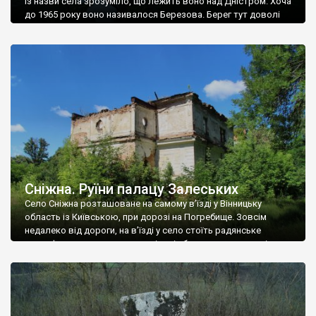
Із назви села зрозуміло, що лежить воно над Дністром. Хоча
до 1965 року воно називалося Березова. Берег тут доволі
високий і крутий, як і майже всюди на Поділлі, але є кілька
грунтових доріг, які збігають аж до самої води – цим
Наддністрянське відрізняється від більшості навколишніх
сіл. У селі є мурована Михайлівська церква. Точної дати […]
Сніжна. Руїни палацу Залеських
Село Сніжна розташоване на самому в’їзді у Вінницьку
область із Київською, при дорозі на Погребище. Зовсім
недалеко від дороги, на в’їзді у село стоїть радянське
рельєфне пано, яке показує жінку і яблуню, а трохи далі, десь
серед дерев, заховалися руїни палацу Залеських. З дороги їх
не видно, але видно дві стареньких колії у траві – […]