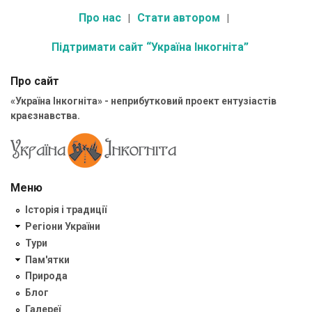
Про нас
Стати автором
Підтримати сайт “Україна Інкогніта”
Про сайт
«Україна Інкогніта» - неприбутковий проект ентузіастів
краєзнавства.
Меню
Історія і традиції
Регіони України
Тури
Пам'ятки
Природа
Блог
Галереї