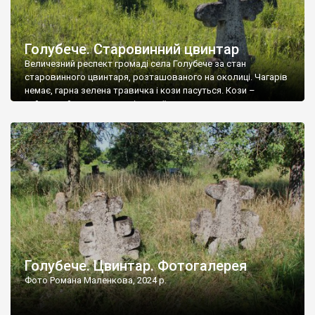
Голубече. Старовинний цвинтар
Величезний респект громаді села Голубече за стан
старовинного цвинтаря, розташованого на околиці. Чагарів
немає, гарна зелена травичка і кози пасуться. Кози –
найкращий регулятор шкідливої, для старих кладовищ,
рослинності. Навесні, коли паростки дерев вкриваються
бруньками, кози ті бруньки обгризають, бо то улюблений
делікатес. На цвинтарі у Голубечому ціла колекція
різноманітних форм хрестів. Село відносно невелике, […]
Голубече. Цвинтар. Фотогалерея
Фото Романа Маленкова, 2024 р.