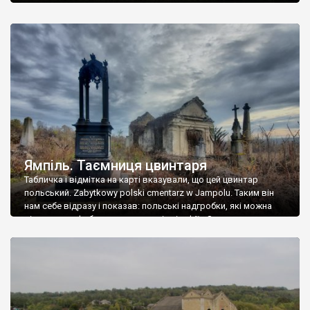
Ямпіль. Таємниця цвинтаря
Табличка і відмітка на карті вказували, що цей цвинтар
польський. Zabytkowy polski cmentarz w Jampolu. Таким він
нам себе відразу і показав: польські надгробки, які можна
віднести до фабричних, польські епітафії… Загалом цвинтар
виявився величезним – порахували площу у GoogleMaps –
виявилося більше семи гектарів. Перше враження про
абсолютну звичайність польського цвинтаря виявилося
оманливим – […]