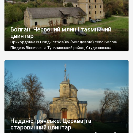
Болган. Червоний млин і таємничий
цвинтар
Прикордонне із Придністров’ям (Молдовою) село Болган.
Південь Вінниччини, Тульчинський район, Студенянська
громада. У селі мешкає близько тисячі осіб. Спочатку ми
дізналися, що у Болгані є величезний захаращений
старовинний цвинтар із кам’яними хрестами. Всі епітафії, які
збереглися, написані кирилицею, церковнослов’янською
мовою. За всіма традиційними ознаками – цвинтар
український. Хрести датуються 19 століттям. У 1924-1940
роках Болган […]
Наддністрянське. Церква та
старовинний цвинтар