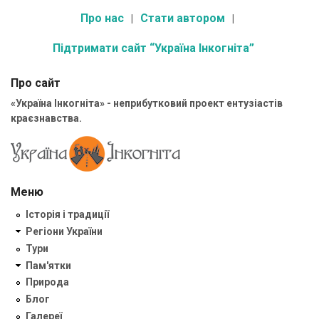
Про нас
Стати автором
Підтримати сайт “Україна Інкогніта”
Про сайт
«Україна Інкогніта» - неприбутковий проект ентузіастів
краєзнавства.
Меню
Історія і традиції
Регіони України
Тури
Пам'ятки
Природа
Блог
Галереї