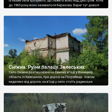
Із назви села зрозуміло, що лежить воно над Дністром. Хоча
до 1965 року воно називалося Березова. Берег тут доволі
високий і крутий, як і майже всюди на Поділлі, але є кілька
грунтових доріг, які збігають аж до самої води – цим
Наддністрянське відрізняється від більшості навколишніх
сіл. У селі є мурована Михайлівська церква. Точної дати […]
Сніжна. Руїни палацу Залеських
Село Сніжна розташоване на самому в’їзді у Вінницьку
область із Київською, при дорозі на Погребище. Зовсім
недалеко від дороги, на в’їзді у село стоїть радянське
рельєфне пано, яке показує жінку і яблуню, а трохи далі, десь
серед дерев, заховалися руїни палацу Залеських. З дороги їх
не видно, але видно дві стареньких колії у траві – […]