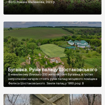
Фото Романа Маленкова, 2023 р.
Бугаївка. Руїни палацу Шостаковського
В невеликому (близько 200 жителів) селі Бугаївка, в густих
непролазних чагарях стоять руїни палацу місцевого поміщика
Фелікса Шостаковського. Звели палац у 1893 році. В
радянський період у ньому спочатку містилася школа, потім
клуб, ще пізніше – гуртожиток. У 60-х роках минулого
століття тут розмістили туберкульозну лікарню. Коли із
палацу виїхала лікарня – ми точно не […]