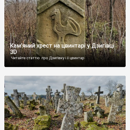
Кам’яний хрест на цвинтарі у Дзигівці
3D
Читайте статтю про Дзигівку і її цвинтар