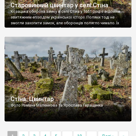
Старовинний цвинтар у селі Стіна
Козацька оборона замку в селі Стіна у 1651 році є відомим
звитяжним епізодом української історії. Поляки тоді не
змогли захопити замок, але оборонців полягло чимало. Їх
поховали на цвинтарі, який тоді називався Замковим. Нині на
місці замку церква із кам’яною огорожею, а цвинтар є. На
ньому чимало хрестів 19 століття, є такі, де епітафії стер […]
Стіна. Цвинтар
Фото Романа Маленкова та Ярослава Геращенка