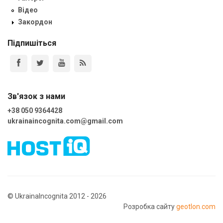
Відео
Закордон
Підпишіться
Зв'язок з нами
+38 050 9364428
ukrainaincognita.com@gmail.com
© UkrainaIncognita 2012 - 2026
Розробка сайту
geotlon.com