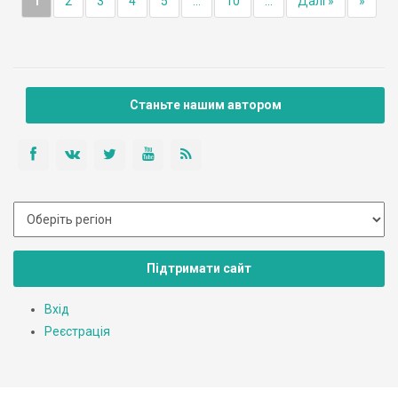
1
2
3
4
5
...
10
...
Далі »
»
Станьте нашим автором
Підтримати сайт
Вхід
Реєстрація