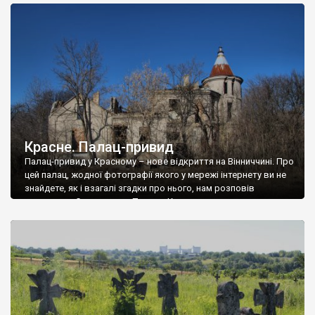
доглянутий, а в іншій суцільна руїна. Руїни палацу Тишкевичів у
Андрушівці, на Вінниччині. Такий стан […]
Красне. Палац-привид
Палац-привид у Красному – нове відкриття на Вінниччині. Про
цей палац, жодної фотографії якого у мережі інтернету ви не
знайдете, як і взагалі згадки про нього, нам розповів
мешканець Самгородка. Палац у Красному вразив не лише
станом руїни і чагарями, які його оточують, але і величчю
навіть у руїні. Можна уявно рекоструювати головний вхід із
[…]