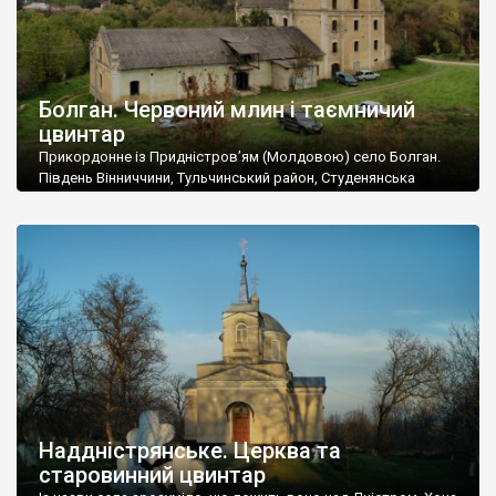
Болган. Червоний млин і таємничий
цвинтар
Прикордонне із Придністров’ям (Молдовою) село Болган.
Південь Вінниччини, Тульчинський район, Студенянська
громада. У селі мешкає близько тисячі осіб. Спочатку ми
дізналися, що у Болгані є величезний захаращений
старовинний цвинтар із кам’яними хрестами. Всі епітафії, які
збереглися, написані кирилицею, церковнослов’янською
мовою. За всіма традиційними ознаками – цвинтар
український. Хрести датуються 19 століттям. У 1924-1940
роках Болган […]
Наддністрянське. Церква та
старовинний цвинтар