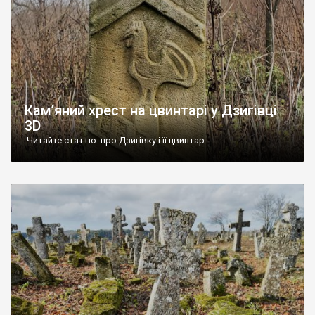
Кам’яний хрест на цвинтарі у Дзигівці
3D
Читайте статтю про Дзигівку і її цвинтар