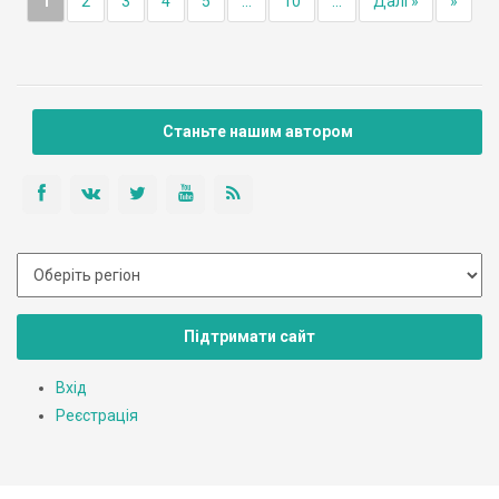
1
2
3
4
5
...
10
...
Далі »
»
Станьте нашим автором
Підтримати сайт
Вхід
Реєстрація