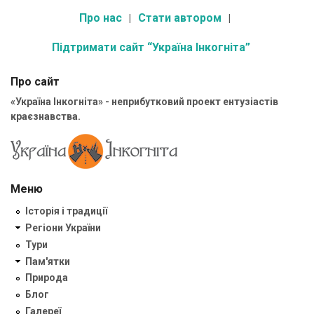
Про нас
Стати автором
Підтримати сайт “Україна Інкогніта”
Про сайт
«Україна Інкогніта» - неприбутковий проект ентузіастів
краєзнавства.
Меню
Історія і традиції
Регіони України
Тури
Пам'ятки
Природа
Блог
Галереї