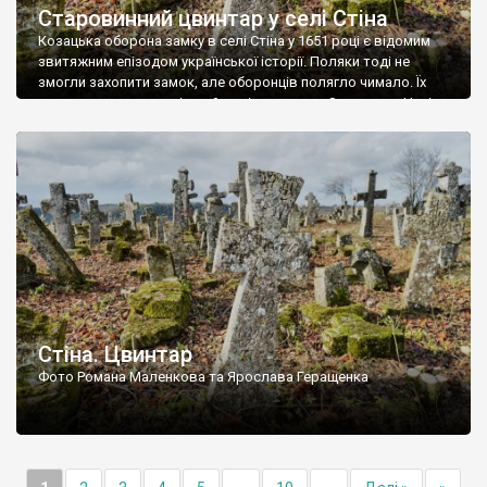
Старовинний цвинтар у селі Стіна
Козацька оборона замку в селі Стіна у 1651 році є відомим
звитяжним епізодом української історії. Поляки тоді не
змогли захопити замок, але оборонців полягло чимало. Їх
поховали на цвинтарі, який тоді називався Замковим. Нині на
місці замку церква із кам’яною огорожею, а цвинтар є. На
ньому чимало хрестів 19 століття, є такі, де епітафії стер […]
Стіна. Цвинтар
Фото Романа Маленкова та Ярослава Геращенка