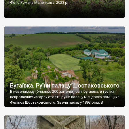
Фото Романа Маленкова, 2023 р.
Бугаївка. Руїни палацу Шостаковського
В невеликому (близько 200 жителів) селі Бугаївка, в густих
непролазних чагарях стоять руїни палацу місцевого поміщика
Фелікса Шостаковського. Звели палац у 1893 році. В
радянський період у ньому спочатку містилася школа, потім
клуб, ще пізніше – гуртожиток. У 60-х роках минулого
століття тут розмістили туберкульозну лікарню. Коли із
палацу виїхала лікарня – ми точно не […]