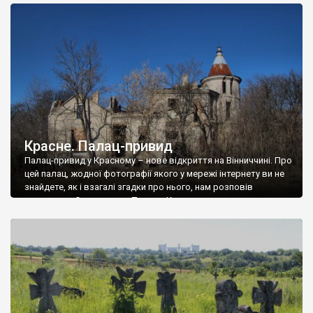
доглянутий, а в іншій суцільна руїна. Руїни палацу Тишкевичів у
Андрушівці, на Вінниччині. Такий стан […]
Красне. Палац-привид
Палац-привид у Красному – нове відкриття на Вінниччині. Про
цей палац, жодної фотографії якого у мережі інтернету ви не
знайдете, як і взагалі згадки про нього, нам розповів
мешканець Самгородка. Палац у Красному вразив не лише
станом руїни і чагарями, які його оточують, але і величчю
навіть у руїні. Можна уявно рекоструювати головний вхід із
[…]