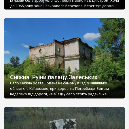
Із назви села зрозуміло, що лежить воно над Дністром. Хоча
до 1965 року воно називалося Березова. Берег тут доволі
високий і крутий, як і майже всюди на Поділлі, але є кілька
грунтових доріг, які збігають аж до самої води – цим
Наддністрянське відрізняється від більшості навколишніх
сіл. У селі є мурована Михайлівська церква. Точної дати […]
Сніжна. Руїни палацу Залеських
Село Сніжна розташоване на самому в’їзді у Вінницьку
область із Київською, при дорозі на Погребище. Зовсім
недалеко від дороги, на в’їзді у село стоїть радянське
рельєфне пано, яке показує жінку і яблуню, а трохи далі, десь
серед дерев, заховалися руїни палацу Залеських. З дороги їх
не видно, але видно дві стареньких колії у траві – […]