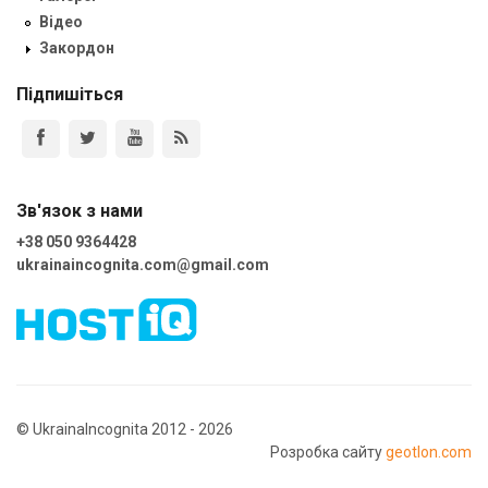
Відео
Закордон
Підпишіться
Зв'язок з нами
+38 050 9364428
ukrainaincognita.com@gmail.com
© UkrainaIncognita 2012 - 2026
Розробка сайту
geotlon.com