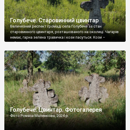
Голубече. Старовинний цвинтар
Величезний респект громаді села Голубече за стан
старовинного цвинтаря, розташованого на околиці. Чагарів
немає, гарна зелена травичка і кози пасуться. Кози –
найкращий регулятор шкідливої, для старих кладовищ,
рослинності. Навесні, коли паростки дерев вкриваються
бруньками, кози ті бруньки обгризають, бо то улюблений
делікатес. На цвинтарі у Голубечому ціла колекція
різноманітних форм хрестів. Село відносно невелике, […]
Голубече. Цвинтар. Фотогалерея
Фото Романа Маленкова, 2024 р.