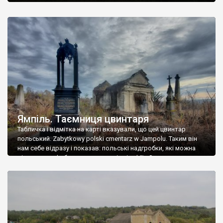
Ямпіль. Таємниця цвинтаря
Табличка і відмітка на карті вказували, що цей цвинтар
польський. Zabytkowy polski cmentarz w Jampolu. Таким він
нам себе відразу і показав: польські надгробки, які можна
віднести до фабричних, польські епітафії… Загалом цвинтар
виявився величезним – порахували площу у GoogleMaps –
виявилося більше семи гектарів. Перше враження про
абсолютну звичайність польського цвинтаря виявилося
оманливим – […]