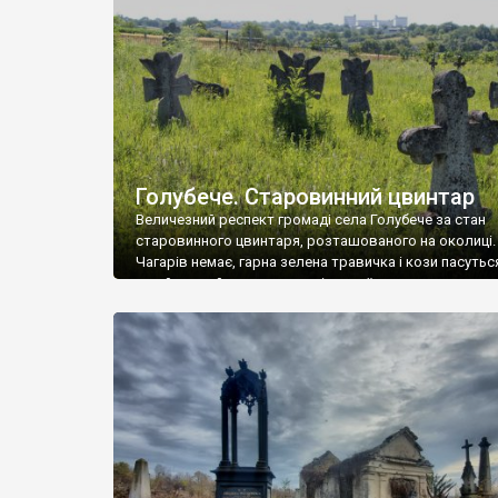
у Андрушівці, на Вінниччині. Такий стан […]
Голубече. Старовинний цвинтар
Величезний респект громаді села Голубече за стан
старовинного цвинтаря, розташованого на околиці.
Чагарів немає, гарна зелена травичка і кози пасутьс
– найкращий регулятор шкідливої, для старих клад
рослинності. Навесні, коли паростки дерев вкрива
бруньками, кози ті бруньки обгризають, бо то улюбл
делікатес. На цвинтарі у Голубечому ціла колекція
різноманітних форм хрестів. Село відносно невелике,