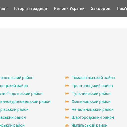
ниця
Історія і традиції
Регіони України
Закордон
Пам'
опільський район
Томашпільський район
вецький район
Тростянецький район
лів-Подільський район
Тульчинський район
ванокуриловецький район
Хмільницький район
рівський район
Чечельницький район
івський район
Шаргородський район
нський район
Ямпільський район