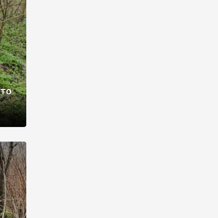
раві –
ото