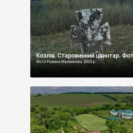
Наддністрянське відрізняється від більшості навко
сіл. У селі є мурована Михайлівська церква. Точної д
Козлів. Старовинний цвинтар. Фо
Фото Романа Маленкова, 2023 р.