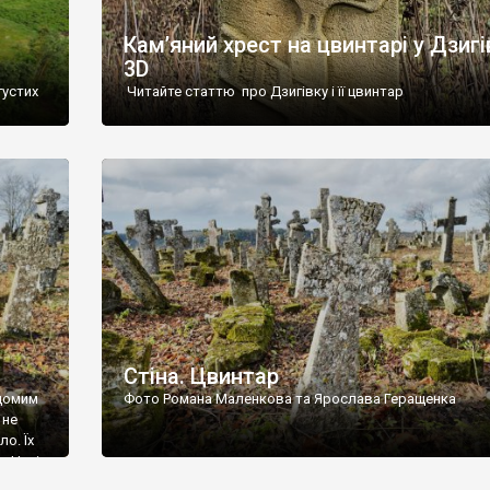
Кам’яний хрест на цвинтарі у Дзигі
3D
густих
Читайте статтю про Дзигівку і її цвинтар
93 році.
ола,
инулого
и із
Стіна. Цвинтар
ідомим
Фото Романа Маленкова та Ярослава Геращенка
 не
о. Їх
. Нині
ар є.