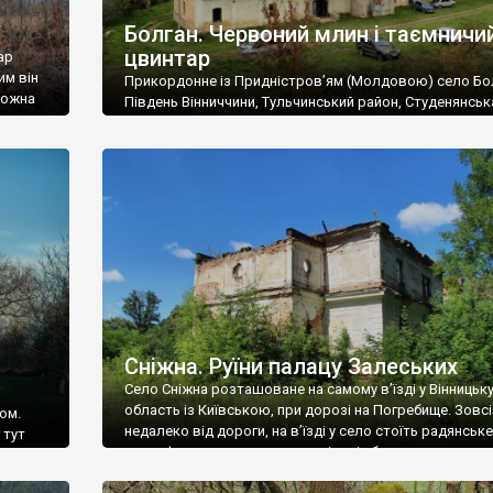
Болган. Червоний млин і таємничи
цвинтар
ар
им він
Прикордонне із Придністров’ям (Молдовою) село Бо
 можна
Південь Вінниччини, Тульчинський район, Студенянськ
цвинтар
громада. У селі мешкає близько тисячі осіб. Спочатку
Maps –
дізналися, що у Болгані є величезний захаращений
ро
старовинний цвинтар із кам’яними хрестами. Всі епітафі
лося
збереглися, написані кирилицею, церковнослов’янсь
мовою. За всіма традиційними ознаками – цвинтар
український. Хрести датуються 19 століттям. У 1924-1
роках Болган […]
Сніжна. Руїни палацу Залеських
Село Сніжна розташоване на самому в’їзді у Вінницьк
область із Київською, при дорозі на Погребище. Зовс
ом.
недалеко від дороги, на в’їзді у село стоїть радянське
 тут
рельєфне пано, яке показує жінку і яблуню, а трохи дал
, але є
десь серед дерев, заховалися руїни палацу Залеських.
и – цим