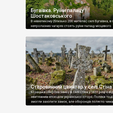
Бугаївка. Руїни палацу
Шостаковського
В невеликому (близько 200 жителів) селі Бугаївка, в 
непролазних чагарях стоять руїни палацу місцевого
поміщика Фелікса Шостаковського. Звели палац у 18
В радянський період у ньому спочатку містилася шк
потім клуб, ще пізніше – гуртожиток. У 60-х роках м
століття тут розмістили туберкульозну лікарню. Кол
палацу виїхала лікарня – ми точно не […]
Старовинний цвинтар у селі Стіна
Козацька оборона замку в селі Стіна у 1651 році є в
звитяжним епізодом української історії. Поляки тоді
змогли захопити замок, але оборонців полягло чимал
поховали на цвинтарі, який тоді називався Замковим
на місці замку церква із кам’яною огорожею, а цвинт