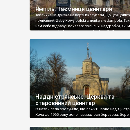
Ямпіль. Таємниця цвинтаря
Табличка і відмітка на карті вказували, що цей цвинт
польський. Zabytkowy polski cmentarz w Jampolu. Так
нам себе відразу і показав: польські надгробки, які
віднести до фабричних, польські епітафії… Загалом 
виявився величезним – порахували площу у Google
виявилося більше семи гектарів. Перше враження п
абсолютну звичайність польського цвинтаря вияви
оманливим – […]
Наддністрянське. Церква та
старовинний цвинтар
Із назви села зрозуміло, що лежить воно над Дністр
Хоча до 1965 року воно називалося Березова. Берег
доволі високий і крутий, як і майже всюди на Поділлі
кілька грунтових доріг, які збігають аж до самої вод