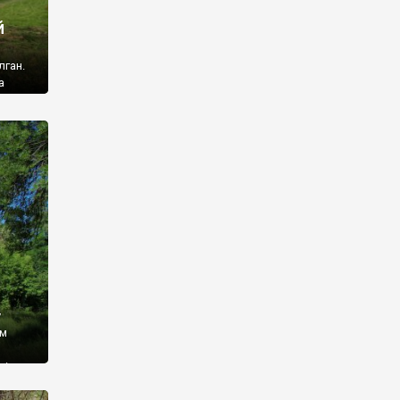
й
лган.
а
 ми
ї, які
кою
940
у
ім
і,
 З