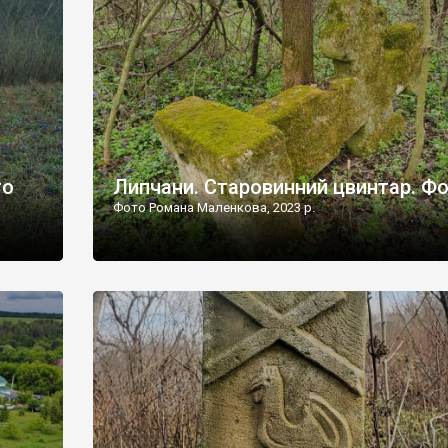
дороги їх не видно, але видно дві стареньких колії у т
лишніх
[…]
ати […]
то
Липчани. Старовинний цвинтар. Ф
Фото Романа Маленкова, 2023 р.