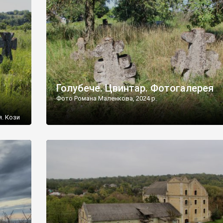
[…]
Голубече. Цвинтар. Фотогалерея
Фото Романа Маленкова, 2024 р.
я. Кози
овищ,
ються
ений
 […]