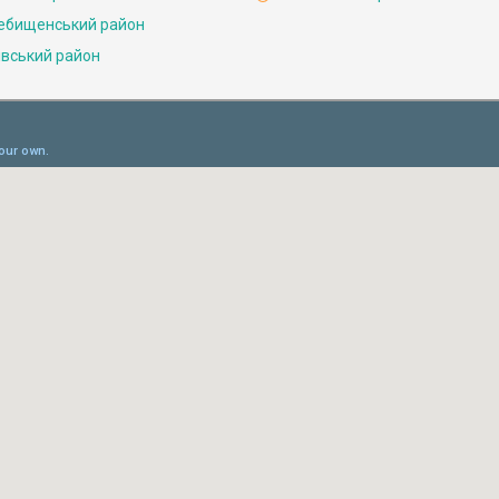
ебищенський район
івський район