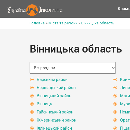
Крам
Головна
>
Міста та регіони
>
Вінницька область
Вінницька область
Барський район
Криж
Бершадський район
Липо
Вінницький район
Моги
Вінниця
Муро
Гайсинський район
Неми
Жмеринський район
Орат
Іллінецький район
Піща