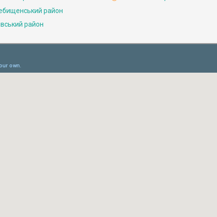
ебищенський район
івський район