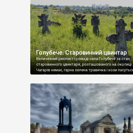
у Андрушівці, на Вінниччині. Такий стан […]
Голубече. Старовинний цвинтар
Величезний респект громаді села Голубече за стан
старовинного цвинтаря, розташованого на околиці.
Чагарів немає, гарна зелена травичка і кози пасутьс
– найкращий регулятор шкідливої, для старих клад
рослинності. Навесні, коли паростки дерев вкрива
бруньками, кози ті бруньки обгризають, бо то улюбл
делікатес. На цвинтарі у Голубечому ціла колекція
різноманітних форм хрестів. Село відносно невелике,