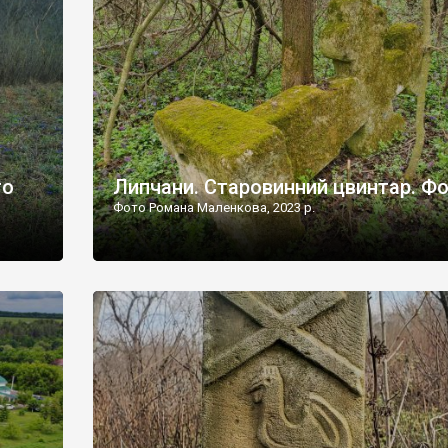
дороги їх не видно, але видно дві стареньких колії у т
лишніх
[…]
ати […]
то
Липчани. Старовинний цвинтар. Ф
Фото Романа Маленкова, 2023 р.