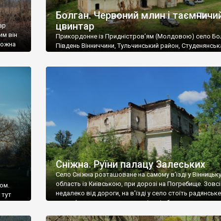
Болган. Червоний млин і таємничи
цвинтар
ар
им він
Прикордонне із Придністров’ям (Молдовою) село Бо
 можна
Південь Вінниччини, Тульчинський район, Студенянськ
цвинтар
громада. У селі мешкає близько тисячі осіб. Спочатку
Maps –
дізналися, що у Болгані є величезний захаращений
ро
старовинний цвинтар із кам’яними хрестами. Всі епітафі
лося
збереглися, написані кирилицею, церковнослов’янсь
мовою. За всіма традиційними ознаками – цвинтар
український. Хрести датуються 19 століттям. У 1924-1
роках Болган […]
Сніжна. Руїни палацу Залеських
Село Сніжна розташоване на самому в’їзді у Вінницьк
область із Київською, при дорозі на Погребище. Зовс
ом.
недалеко від дороги, на в’їзді у село стоїть радянське
 тут
рельєфне пано, яке показує жінку і яблуню, а трохи дал
, але є
десь серед дерев, заховалися руїни палацу Залеських.
и – цим