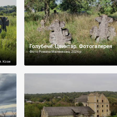
[…]
Голубече. Цвинтар. Фотогалерея
Фото Романа Маленкова, 2024 р.
я. Кози
овищ,
ються
ений
 […]