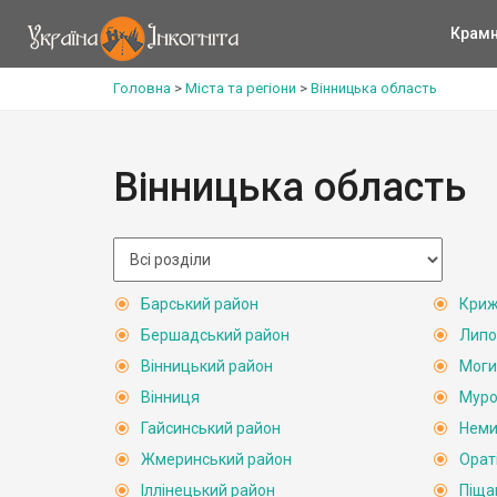
Крам
Головна
>
Міста та регіони
>
Вінницька область
Вінницька область
Барський район
Криж
Бершадський район
Липо
Вінницький район
Моги
Вінниця
Муро
Гайсинський район
Неми
Жмеринський район
Орат
Іллінецький район
Піща