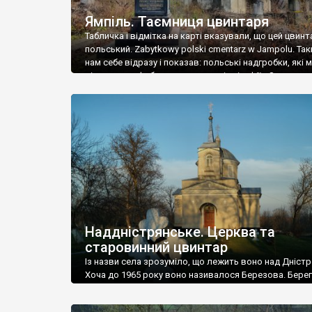
Ямпіль. Таємниця цвинтаря
Табличка і відмітка на карті вказували, що цей цвинт
польський. Zabytkowy polski cmentarz w Jampolu. Так
нам себе відразу і показав: польські надгробки, які
віднести до фабричних, польські епітафії… Загалом 
виявився величезним – порахували площу у Google
виявилося більше семи гектарів. Перше враження п
абсолютну звичайність польського цвинтаря вияви
оманливим – […]
Наддністрянське. Церква та
старовинний цвинтар
Із назви села зрозуміло, що лежить воно над Дністр
Хоча до 1965 року воно називалося Березова. Берег
доволі високий і крутий, як і майже всюди на Поділлі
кілька грунтових доріг, які збігають аж до самої вод