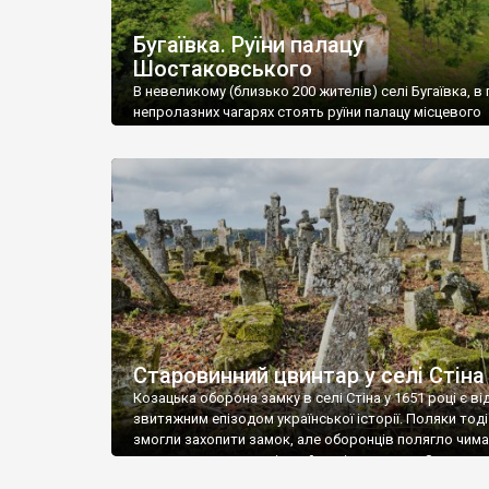
Бугаївка. Руїни палацу
Шостаковського
В невеликому (близько 200 жителів) селі Бугаївка, в 
непролазних чагарях стоять руїни палацу місцевого
поміщика Фелікса Шостаковського. Звели палац у 18
В радянський період у ньому спочатку містилася шк
потім клуб, ще пізніше – гуртожиток. У 60-х роках м
століття тут розмістили туберкульозну лікарню. Кол
палацу виїхала лікарня – ми точно не […]
Старовинний цвинтар у селі Стіна
Козацька оборона замку в селі Стіна у 1651 році є в
звитяжним епізодом української історії. Поляки тоді
змогли захопити замок, але оборонців полягло чимал
поховали на цвинтарі, який тоді називався Замковим
на місці замку церква із кам’яною огорожею, а цвинт