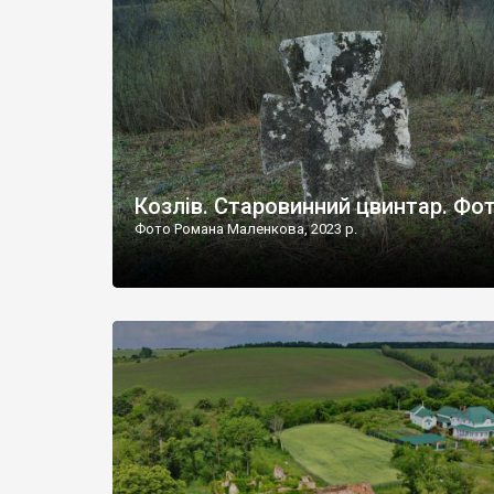
Наддністрянське відрізняється від більшості навко
сіл. У селі є мурована Михайлівська церква. Точної д
Козлів. Старовинний цвинтар. Фо
Фото Романа Маленкова, 2023 р.