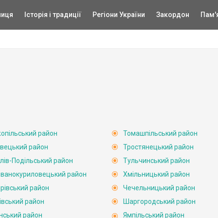
ниця
Історія і традиції
Регіони України
Закордон
Пам'
опільський район
Томашпільський район
вецький район
Тростянецький район
лів-Подільський район
Тульчинський район
ванокуриловецький район
Хмільницький район
рівський район
Чечельницький район
івський район
Шаргородський район
нський район
Ямпільський район