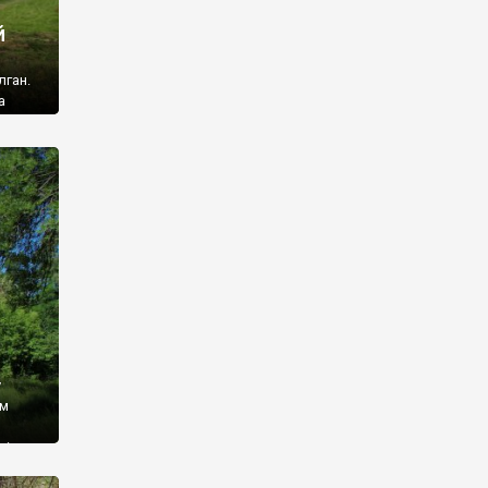
й
лган.
а
 ми
ї, які
кою
940
у
ім
і,
 З