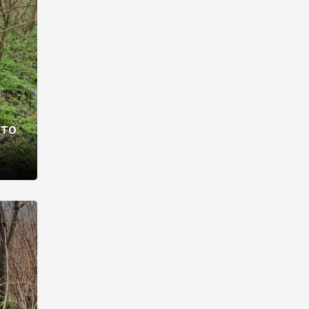
раві –
ото