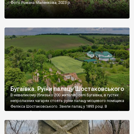
Фото Романа Маленкова, 2023 р.
Бугаївка. Руїни палацу Шостаковського
В невеликому (близько 200 жителів) селі Бугаївка, в густих
непролазних чагарях стоять руїни палацу місцевого поміщика
Фелікса Шостаковського. Звели палац у 1893 році. В
радянський період у ньому спочатку містилася школа, потім
клуб, ще пізніше – гуртожиток. У 60-х роках минулого
століття тут розмістили туберкульозну лікарню. Коли із
палацу виїхала лікарня – ми точно не […]