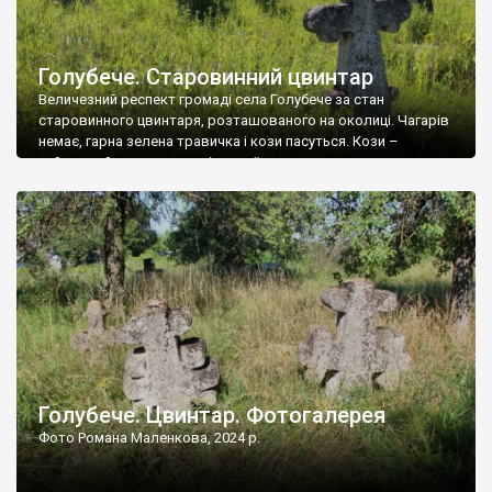
Голубече. Старовинний цвинтар
Величезний респект громаді села Голубече за стан
старовинного цвинтаря, розташованого на околиці. Чагарів
немає, гарна зелена травичка і кози пасуться. Кози –
найкращий регулятор шкідливої, для старих кладовищ,
рослинності. Навесні, коли паростки дерев вкриваються
бруньками, кози ті бруньки обгризають, бо то улюблений
делікатес. На цвинтарі у Голубечому ціла колекція
різноманітних форм хрестів. Село відносно невелике, […]
Голубече. Цвинтар. Фотогалерея
Фото Романа Маленкова, 2024 р.