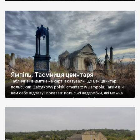
Ямпіль. Таємниця цвинтаря
Табличка і відмітка на карті вказували, що цей цвинтар
польський. Zabytkowy polski cmentarz w Jampolu. Таким він
нам себе відразу і показав: польські надгробки, які можна
віднести до фабричних, польські епітафії… Загалом цвинтар
виявився величезним – порахували площу у GoogleMaps –
виявилося більше семи гектарів. Перше враження про
абсолютну звичайність польського цвинтаря виявилося
оманливим – […]