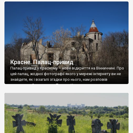
доглянутий, а в іншій суцільна руїна. Руїни палацу Тишкевичів у
Андрушівці, на Вінниччині. Такий стан […]
Красне. Палац-привид
Палац-привид у Красному – нове відкриття на Вінниччині. Про
цей палац, жодної фотографії якого у мережі інтернету ви не
знайдете, як і взагалі згадки про нього, нам розповів
мешканець Самгородка. Палац у Красному вразив не лише
станом руїни і чагарями, які його оточують, але і величчю
навіть у руїні. Можна уявно рекоструювати головний вхід із
[…]