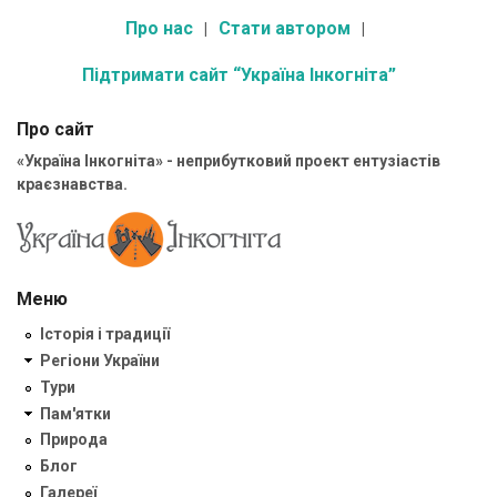
Про нас
Стати автором
Підтримати сайт “Україна Інкогніта”
Про сайт
«Україна Інкогніта» - неприбутковий проект ентузіастів
краєзнавства.
Меню
Історія і традиції
Регіони України
Тури
Пам'ятки
Природа
Блог
Галереї