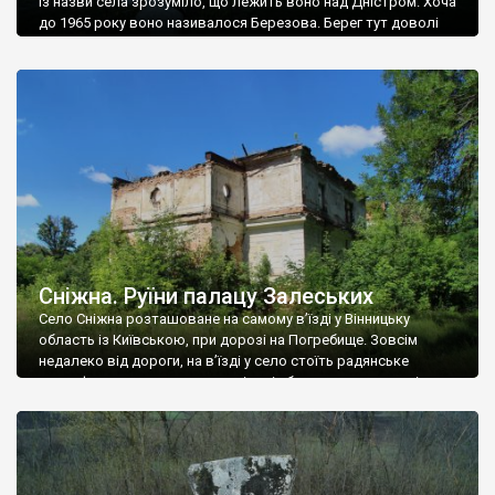
Із назви села зрозуміло, що лежить воно над Дністром. Хоча
до 1965 року воно називалося Березова. Берег тут доволі
високий і крутий, як і майже всюди на Поділлі, але є кілька
грунтових доріг, які збігають аж до самої води – цим
Наддністрянське відрізняється від більшості навколишніх
сіл. У селі є мурована Михайлівська церква. Точної дати […]
Сніжна. Руїни палацу Залеських
Село Сніжна розташоване на самому в’їзді у Вінницьку
область із Київською, при дорозі на Погребище. Зовсім
недалеко від дороги, на в’їзді у село стоїть радянське
рельєфне пано, яке показує жінку і яблуню, а трохи далі, десь
серед дерев, заховалися руїни палацу Залеських. З дороги їх
не видно, але видно дві стареньких колії у траві – […]