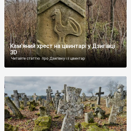
Кам’яний хрест на цвинтарі у Дзигівці
3D
Читайте статтю про Дзигівку і її цвинтар