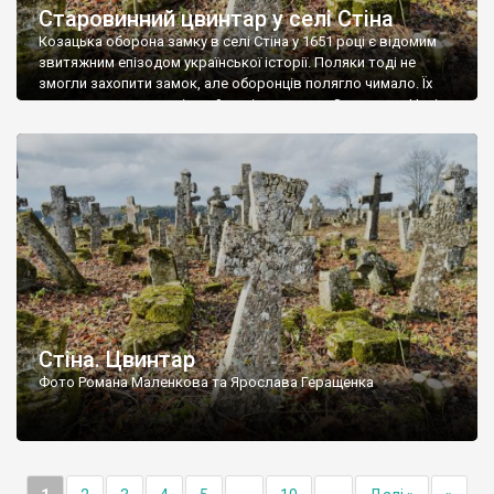
Старовинний цвинтар у селі Стіна
Козацька оборона замку в селі Стіна у 1651 році є відомим
звитяжним епізодом української історії. Поляки тоді не
змогли захопити замок, але оборонців полягло чимало. Їх
поховали на цвинтарі, який тоді називався Замковим. Нині на
місці замку церква із кам’яною огорожею, а цвинтар є. На
ньому чимало хрестів 19 століття, є такі, де епітафії стер […]
Стіна. Цвинтар
Фото Романа Маленкова та Ярослава Геращенка