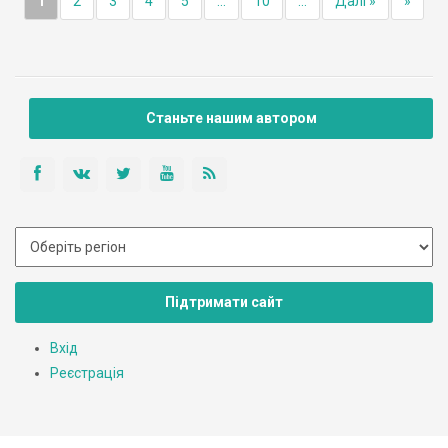
1
2
3
4
5
...
10
...
Далі »
»
Станьте нашим автором
Підтримати сайт
Вхід
Реєстрація