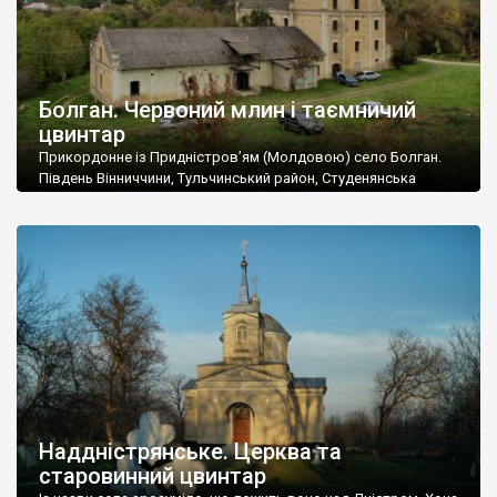
Болган. Червоний млин і таємничий
цвинтар
Прикордонне із Придністров’ям (Молдовою) село Болган.
Південь Вінниччини, Тульчинський район, Студенянська
громада. У селі мешкає близько тисячі осіб. Спочатку ми
дізналися, що у Болгані є величезний захаращений
старовинний цвинтар із кам’яними хрестами. Всі епітафії, які
збереглися, написані кирилицею, церковнослов’янською
мовою. За всіма традиційними ознаками – цвинтар
український. Хрести датуються 19 століттям. У 1924-1940
роках Болган […]
Наддністрянське. Церква та
старовинний цвинтар