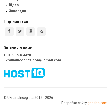
Відео
Закордон
Підпишіться
Зв'язок з нами
+38 050 9364428
ukrainaincognita.com@gmail.com
© UkrainaIncognita 2012 - 2026
Розробка сайту
geotlon.com