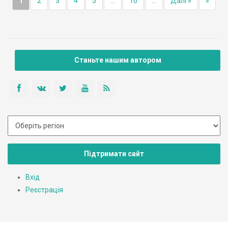
1
2
3
4
5
...
10
...
Далі »
»
Станьте нашим автором
Підтримати сайт
Вхід
Реєстрація