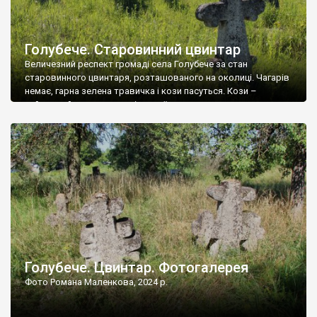
Голубече. Старовинний цвинтар
Величезний респект громаді села Голубече за стан
старовинного цвинтаря, розташованого на околиці. Чагарів
немає, гарна зелена травичка і кози пасуться. Кози –
найкращий регулятор шкідливої, для старих кладовищ,
рослинності. Навесні, коли паростки дерев вкриваються
бруньками, кози ті бруньки обгризають, бо то улюблений
делікатес. На цвинтарі у Голубечому ціла колекція
різноманітних форм хрестів. Село відносно невелике, […]
Голубече. Цвинтар. Фотогалерея
Фото Романа Маленкова, 2024 р.