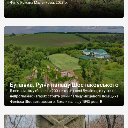
Фото Романа Маленкова, 2023 р.
Бугаївка. Руїни палацу Шостаковського
В невеликому (близько 200 жителів) селі Бугаївка, в густих
непролазних чагарях стоять руїни палацу місцевого поміщика
Фелікса Шостаковського. Звели палац у 1893 році. В
радянський період у ньому спочатку містилася школа, потім
клуб, ще пізніше – гуртожиток. У 60-х роках минулого
століття тут розмістили туберкульозну лікарню. Коли із
палацу виїхала лікарня – ми точно не […]