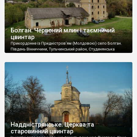
Болган. Червоний млин і таємничий
цвинтар
Прикордонне із Придністров’ям (Молдовою) село Болган.
Південь Вінниччини, Тульчинський район, Студенянська
громада. У селі мешкає близько тисячі осіб. Спочатку ми
дізналися, що у Болгані є величезний захаращений
старовинний цвинтар із кам’яними хрестами. Всі епітафії, які
збереглися, написані кирилицею, церковнослов’янською
мовою. За всіма традиційними ознаками – цвинтар
український. Хрести датуються 19 століттям. У 1924-1940
роках Болган […]
Наддністрянське. Церква та
старовинний цвинтар