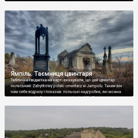
Ямпіль. Таємниця цвинтаря
Табличка і відмітка на карті вказували, що цей цвинтар
польський. Zabytkowy polski cmentarz w Jampolu. Таким він
нам себе відразу і показав: польські надгробки, які можна
віднести до фабричних, польські епітафії… Загалом цвинтар
виявився величезним – порахували площу у GoogleMaps –
виявилося більше семи гектарів. Перше враження про
абсолютну звичайність польського цвинтаря виявилося
оманливим – […]