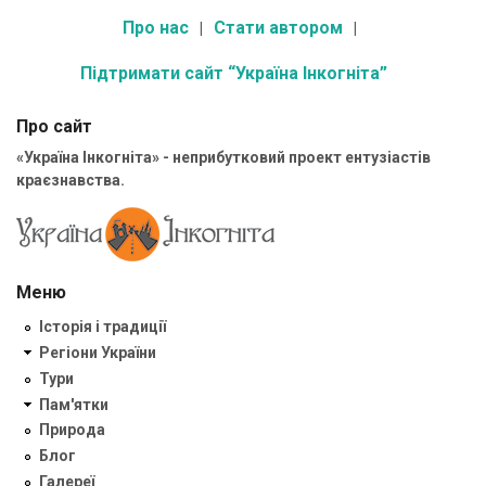
Про нас
Стати автором
Підтримати сайт “Україна Інкогніта”
Про сайт
«Україна Інкогніта» - неприбутковий проект ентузіастів
краєзнавства.
Меню
Історія і традиції
Регіони України
Тури
Пам'ятки
Природа
Блог
Галереї