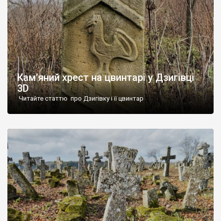
Кам’яний хрест на цвинтарі у Дзигівці
3D
Читайте статтю про Дзигівку і її цвинтар