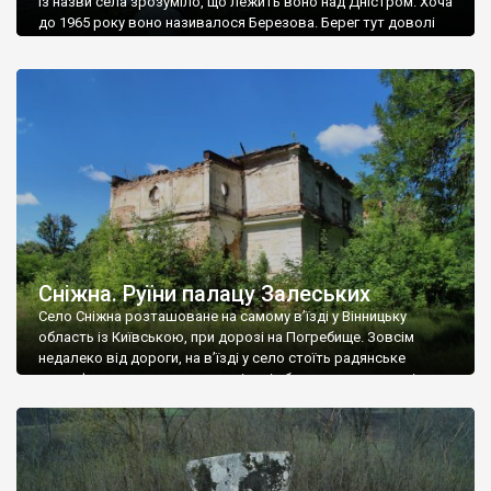
Із назви села зрозуміло, що лежить воно над Дністром. Хоча
до 1965 року воно називалося Березова. Берег тут доволі
високий і крутий, як і майже всюди на Поділлі, але є кілька
грунтових доріг, які збігають аж до самої води – цим
Наддністрянське відрізняється від більшості навколишніх
сіл. У селі є мурована Михайлівська церква. Точної дати […]
Сніжна. Руїни палацу Залеських
Село Сніжна розташоване на самому в’їзді у Вінницьку
область із Київською, при дорозі на Погребище. Зовсім
недалеко від дороги, на в’їзді у село стоїть радянське
рельєфне пано, яке показує жінку і яблуню, а трохи далі, десь
серед дерев, заховалися руїни палацу Залеських. З дороги їх
не видно, але видно дві стареньких колії у траві – […]