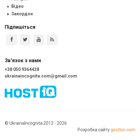
Відео
Закордон
Підпишіться
Зв'язок з нами
+38 050 9364428
ukrainaincognita.com@gmail.com
© UkrainaIncognita 2012 - 2026
Розробка сайту
geotlon.com