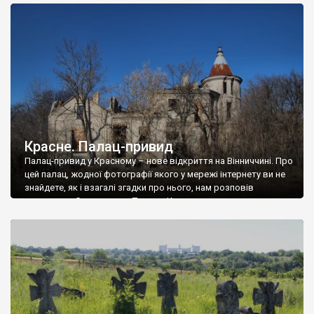
доглянутий, а в іншій суцільна руїна. Руїни палацу Тишкевичів у
Андрушівці, на Вінниччині. Такий стан […]
Красне. Палац-привид
Палац-привид у Красному – нове відкриття на Вінниччині. Про
цей палац, жодної фотографії якого у мережі інтернету ви не
знайдете, як і взагалі згадки про нього, нам розповів
мешканець Самгородка. Палац у Красному вразив не лише
станом руїни і чагарями, які його оточують, але і величчю
навіть у руїні. Можна уявно рекоструювати головний вхід із
[…]