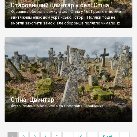
Старовинний цвинтар у селі Стіна
Козацька оборона замку в селі Стіна у 1651 році є відомим
звитяжним епізодом української історії. Поляки тоді не
змогли захопити замок, але оборонців полягло чимало. Їх
поховали на цвинтарі, який тоді називався Замковим. Нині на
місці замку церква із кам’яною огорожею, а цвинтар є. На
ньому чимало хрестів 19 століття, є такі, де епітафії стер […]
Стіна. Цвинтар
Фото Романа Маленкова та Ярослава Геращенка