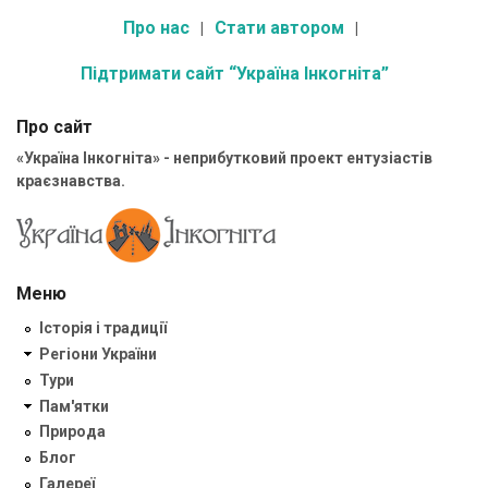
Про нас
Стати автором
Підтримати сайт “Україна Інкогніта”
Про сайт
«Україна Інкогніта» - неприбутковий проект ентузіастів
краєзнавства.
Меню
Історія і традиції
Регіони України
Тури
Пам'ятки
Природа
Блог
Галереї