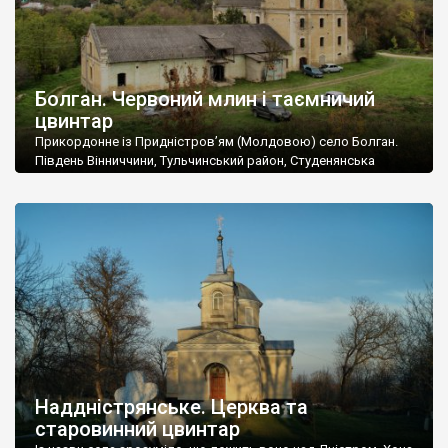
Болган. Червоний млин і таємничий
цвинтар
Прикордонне із Придністров’ям (Молдовою) село Болган.
Південь Вінниччини, Тульчинський район, Студенянська
громада. У селі мешкає близько тисячі осіб. Спочатку ми
дізналися, що у Болгані є величезний захаращений
старовинний цвинтар із кам’яними хрестами. Всі епітафії, які
збереглися, написані кирилицею, церковнослов’янською
мовою. За всіма традиційними ознаками – цвинтар
український. Хрести датуються 19 століттям. У 1924-1940
роках Болган […]
Наддністрянське. Церква та
старовинний цвинтар