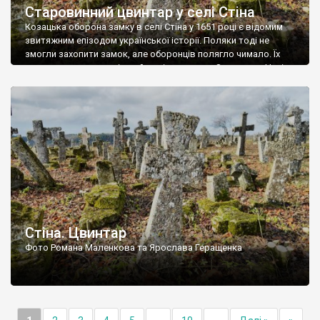
Старовинний цвинтар у селі Стіна
Козацька оборона замку в селі Стіна у 1651 році є відомим
звитяжним епізодом української історії. Поляки тоді не
змогли захопити замок, але оборонців полягло чимало. Їх
поховали на цвинтарі, який тоді називався Замковим. Нині на
місці замку церква із кам’яною огорожею, а цвинтар є. На
ньому чимало хрестів 19 століття, є такі, де епітафії стер […]
Стіна. Цвинтар
Фото Романа Маленкова та Ярослава Геращенка