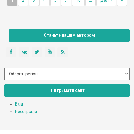
1
2
3
4
5
...
10
...
Далі »
»
Станьте нашим автором
Підтримати сайт
Вхід
Реєстрація