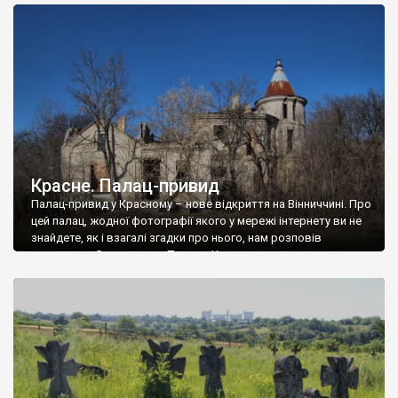
доглянутий, а в іншій суцільна руїна. Руїни палацу Тишкевичів у
Андрушівці, на Вінниччині. Такий стан […]
Красне. Палац-привид
Палац-привид у Красному – нове відкриття на Вінниччині. Про
цей палац, жодної фотографії якого у мережі інтернету ви не
знайдете, як і взагалі згадки про нього, нам розповів
мешканець Самгородка. Палац у Красному вразив не лише
станом руїни і чагарями, які його оточують, але і величчю
навіть у руїні. Можна уявно рекоструювати головний вхід із
[…]