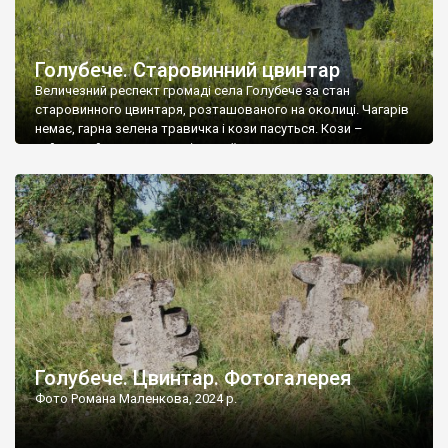
Голубече. Старовинний цвинтар
Величезний респект громаді села Голубече за стан
старовинного цвинтаря, розташованого на околиці. Чагарів
немає, гарна зелена травичка і кози пасуться. Кози –
найкращий регулятор шкідливої, для старих кладовищ,
рослинності. Навесні, коли паростки дерев вкриваються
бруньками, кози ті бруньки обгризають, бо то улюблений
делікатес. На цвинтарі у Голубечому ціла колекція
різноманітних форм хрестів. Село відносно невелике, […]
Голубече. Цвинтар. Фотогалерея
Фото Романа Маленкова, 2024 р.