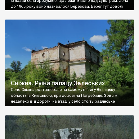
Із назви села зрозуміло, що лежить воно над Дністром. Хоча
до 1965 року воно називалося Березова. Берег тут доволі
високий і крутий, як і майже всюди на Поділлі, але є кілька
грунтових доріг, які збігають аж до самої води – цим
Наддністрянське відрізняється від більшості навколишніх
сіл. У селі є мурована Михайлівська церква. Точної дати […]
Сніжна. Руїни палацу Залеських
Село Сніжна розташоване на самому в’їзді у Вінницьку
область із Київською, при дорозі на Погребище. Зовсім
недалеко від дороги, на в’їзді у село стоїть радянське
рельєфне пано, яке показує жінку і яблуню, а трохи далі, десь
серед дерев, заховалися руїни палацу Залеських. З дороги їх
не видно, але видно дві стареньких колії у траві – […]