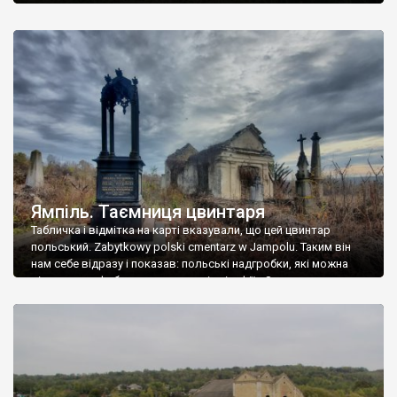
Ямпіль. Таємниця цвинтаря
Табличка і відмітка на карті вказували, що цей цвинтар
польський. Zabytkowy polski cmentarz w Jampolu. Таким він
нам себе відразу і показав: польські надгробки, які можна
віднести до фабричних, польські епітафії… Загалом цвинтар
виявився величезним – порахували площу у GoogleMaps –
виявилося більше семи гектарів. Перше враження про
абсолютну звичайність польського цвинтаря виявилося
оманливим – […]