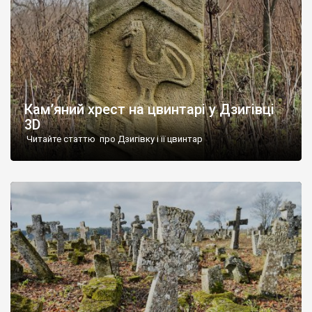
Кам’яний хрест на цвинтарі у Дзигівці
3D
Читайте статтю про Дзигівку і її цвинтар