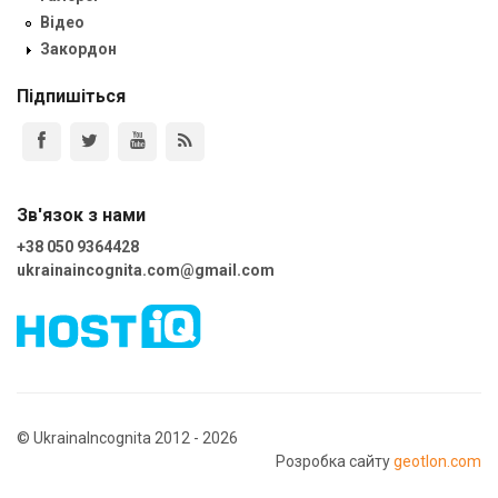
Відео
Закордон
Підпишіться
Зв'язок з нами
+38 050 9364428
ukrainaincognita.com@gmail.com
© UkrainaIncognita 2012 - 2026
Розробка сайту
geotlon.com