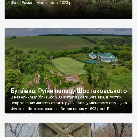
Фото Романа Маленкова, 2023 р.
Бугаївка. Руїни палацу Шостаковського
В невеликому (близько 200 жителів) селі Бугаївка, в густих
непролазних чагарях стоять руїни палацу місцевого поміщика
Фелікса Шостаковського. Звели палац у 1893 році. В
радянський період у ньому спочатку містилася школа, потім
клуб, ще пізніше – гуртожиток. У 60-х роках минулого
століття тут розмістили туберкульозну лікарню. Коли із
палацу виїхала лікарня – ми точно не […]