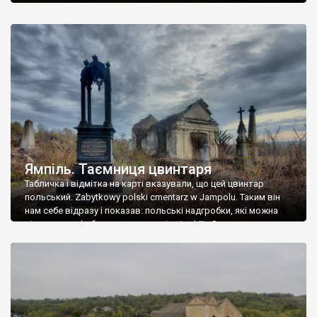
Ямпіль. Таємниця цвинтаря
Табличка і відмітка на карті вказували, що цей цвинтар
польський. Zabytkowy polski cmentarz w Jampolu. Таким він
нам себе відразу і показав: польські надгробки, які можна
віднести до фабричних, польські епітафії… Загалом цвинтар
виявився величезним – порахували площу у GoogleMaps –
виявилося більше семи гектарів. Перше враження про
абсолютну звичайність польського цвинтаря виявилося
оманливим – […]