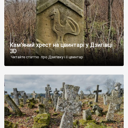
Кам’яний хрест на цвинтарі у Дзигівці
3D
Читайте статтю про Дзигівку і її цвинтар