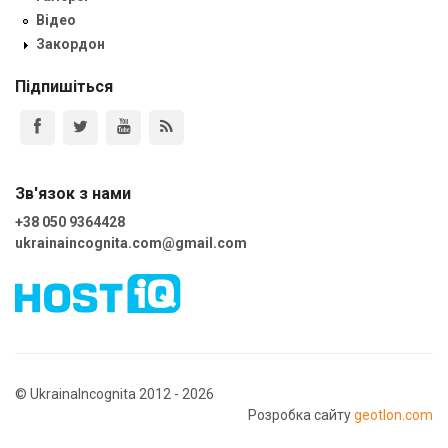
Відео
Закордон
Підпишіться
Зв'язок з нами
+38 050 9364428
ukrainaincognita.com@gmail.com
© UkrainaIncognita 2012 - 2026
Розробка сайту
geotlon.com