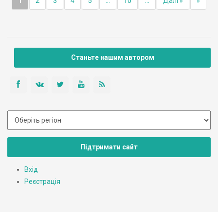
1
2
3
4
5
...
10
...
Далі »
»
Станьте нашим автором
Підтримати сайт
Вхід
Реєстрація