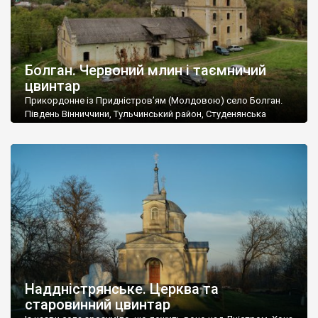
Болган. Червоний млин і таємничий
цвинтар
Прикордонне із Придністров’ям (Молдовою) село Болган.
Південь Вінниччини, Тульчинський район, Студенянська
громада. У селі мешкає близько тисячі осіб. Спочатку ми
дізналися, що у Болгані є величезний захаращений
старовинний цвинтар із кам’яними хрестами. Всі епітафії, які
збереглися, написані кирилицею, церковнослов’янською
мовою. За всіма традиційними ознаками – цвинтар
український. Хрести датуються 19 століттям. У 1924-1940
роках Болган […]
Наддністрянське. Церква та
старовинний цвинтар