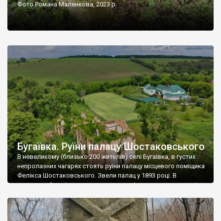
Фото Романа Маленкова, 2023 р.
Бугаївка. Руїни палацу Шостаковського
В невеликому (близько 200 жителів) селі Бугаївка, в густих
непролазних чагарях стоять руїни палацу місцевого поміщика
Фелікса Шостаковського. Звели палац у 1893 році. В
радянський період у ньому спочатку містилася школа, потім
клуб, ще пізніше – гуртожиток. У 60-х роках минулого
століття тут розмістили туберкульозну лікарню. Коли із
палацу виїхала лікарня – ми точно не […]