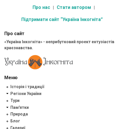
Про нас
Стати автором
Підтримати сайт “Україна Інкогніта”
Про сайт
«Україна Інкогніта» - неприбутковий проект ентузіастів
краєзнавства.
Меню
Історія і традиції
Регіони України
Тури
Пам'ятки
Природа
Блог
Галереї