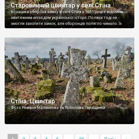
Старовинний цвинтар у селі Стіна
Козацька оборона замку в селі Стіна у 1651 році є відомим
звитяжним епізодом української історії. Поляки тоді не
змогли захопити замок, але оборонців полягло чимало. Їх
поховали на цвинтарі, який тоді називався Замковим. Нині на
місці замку церква із кам’яною огорожею, а цвинтар є. На
ньому чимало хрестів 19 століття, є такі, де епітафії стер […]
Стіна. Цвинтар
Фото Романа Маленкова та Ярослава Геращенка