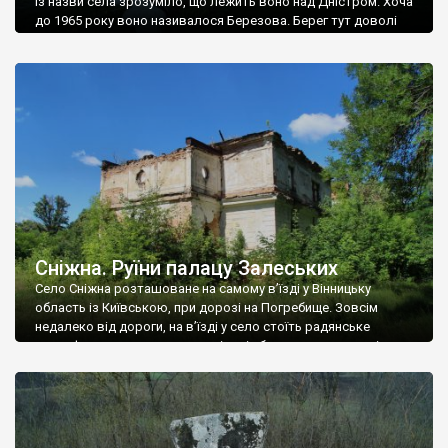
Із назви села зрозуміло, що лежить воно над Дністром. Хоча
до 1965 року воно називалося Березова. Берег тут доволі
високий і крутий, як і майже всюди на Поділлі, але є кілька
грунтових доріг, які збігають аж до самої води – цим
Наддністрянське відрізняється від більшості навколишніх
сіл. У селі є мурована Михайлівська церква. Точної дати […]
Сніжна. Руїни палацу Залеських
Село Сніжна розташоване на самому в’їзді у Вінницьку
область із Київською, при дорозі на Погребище. Зовсім
недалеко від дороги, на в’їзді у село стоїть радянське
рельєфне пано, яке показує жінку і яблуню, а трохи далі, десь
серед дерев, заховалися руїни палацу Залеських. З дороги їх
не видно, але видно дві стареньких колії у траві – […]