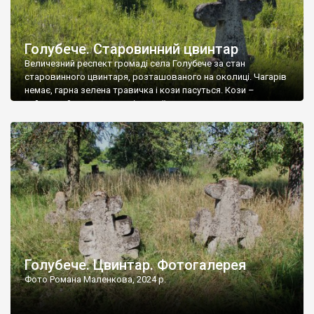
Голубече. Старовинний цвинтар
Величезний респект громаді села Голубече за стан
старовинного цвинтаря, розташованого на околиці. Чагарів
немає, гарна зелена травичка і кози пасуться. Кози –
найкращий регулятор шкідливої, для старих кладовищ,
рослинності. Навесні, коли паростки дерев вкриваються
бруньками, кози ті бруньки обгризають, бо то улюблений
делікатес. На цвинтарі у Голубечому ціла колекція
різноманітних форм хрестів. Село відносно невелике, […]
Голубече. Цвинтар. Фотогалерея
Фото Романа Маленкова, 2024 р.