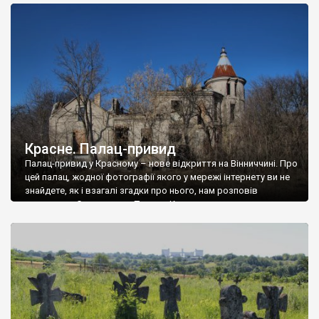
доглянутий, а в іншій суцільна руїна. Руїни палацу Тишкевичів у
Андрушівці, на Вінниччині. Такий стан […]
Красне. Палац-привид
Палац-привид у Красному – нове відкриття на Вінниччині. Про
цей палац, жодної фотографії якого у мережі інтернету ви не
знайдете, як і взагалі згадки про нього, нам розповів
мешканець Самгородка. Палац у Красному вразив не лише
станом руїни і чагарями, які його оточують, але і величчю
навіть у руїні. Можна уявно рекоструювати головний вхід із
[…]