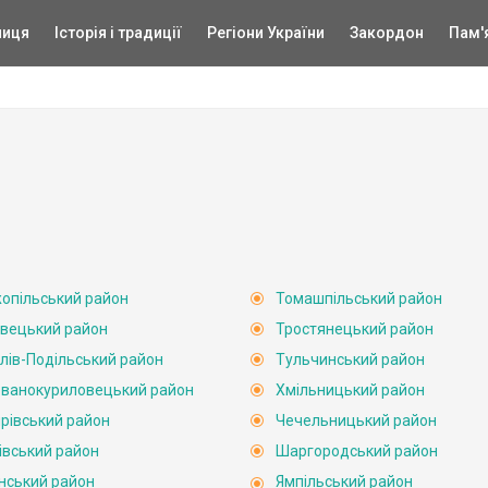
ниця
Історія і традиції
Регіони України
Закордон
Пам'
опільський район
Томашпільський район
вецький район
Тростянецький район
лів-Подільський район
Тульчинський район
ванокуриловецький район
Хмільницький район
рівський район
Чечельницький район
івський район
Шаргородський район
нський район
Ямпільський район