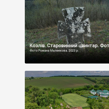
Наддністрянське відрізняється від більшості навко
сіл. У селі є мурована Михайлівська церква. Точної д
Козлів. Старовинний цвинтар. Фо
Фото Романа Маленкова, 2023 р.