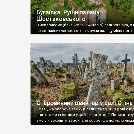
Бугаївка. Руїни палацу
Шостаковського
В невеликому (близько 200 жителів) селі Бугаївка, в 
непролазних чагарях стоять руїни палацу місцевого
поміщика Фелікса Шостаковського. Звели палац у 18
В радянський період у ньому спочатку містилася шк
потім клуб, ще пізніше – гуртожиток. У 60-х роках м
століття тут розмістили туберкульозну лікарню. Кол
палацу виїхала лікарня – ми точно не […]
Старовинний цвинтар у селі Стіна
Козацька оборона замку в селі Стіна у 1651 році є в
звитяжним епізодом української історії. Поляки тоді
змогли захопити замок, але оборонців полягло чимал
поховали на цвинтарі, який тоді називався Замковим
на місці замку церква із кам’яною огорожею, а цвинт