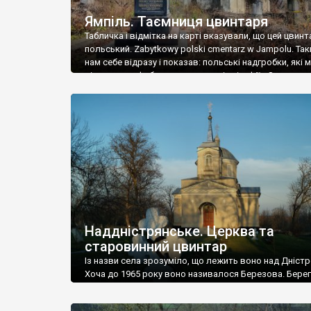
Ямпіль. Таємниця цвинтаря
Табличка і відмітка на карті вказували, що цей цвинт
польський. Zabytkowy polski cmentarz w Jampolu. Так
нам себе відразу і показав: польські надгробки, які
віднести до фабричних, польські епітафії… Загалом 
виявився величезним – порахували площу у Google
виявилося більше семи гектарів. Перше враження п
абсолютну звичайність польського цвинтаря вияви
оманливим – […]
Наддністрянське. Церква та
старовинний цвинтар
Із назви села зрозуміло, що лежить воно над Дністр
Хоча до 1965 року воно називалося Березова. Берег
доволі високий і крутий, як і майже всюди на Поділлі
кілька грунтових доріг, які збігають аж до самої вод