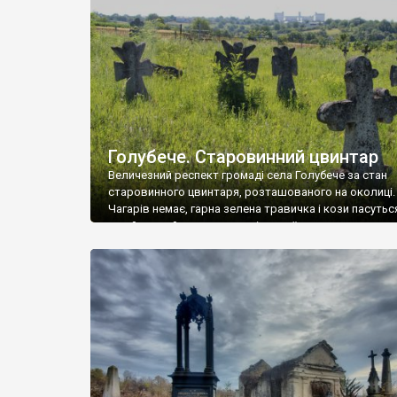
у Андрушівці, на Вінниччині. Такий стан […]
Голубече. Старовинний цвинтар
Величезний респект громаді села Голубече за стан
старовинного цвинтаря, розташованого на околиці.
Чагарів немає, гарна зелена травичка і кози пасутьс
– найкращий регулятор шкідливої, для старих клад
рослинності. Навесні, коли паростки дерев вкрива
бруньками, кози ті бруньки обгризають, бо то улюбл
делікатес. На цвинтарі у Голубечому ціла колекція
різноманітних форм хрестів. Село відносно невелике,