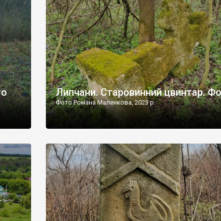
дороги їх не видно, але видно дві стареньких колії у т
лишніх
[…]
ати […]
то
Липчани. Старовинний цвинтар. Ф
Фото Романа Маленкова, 2023 р.