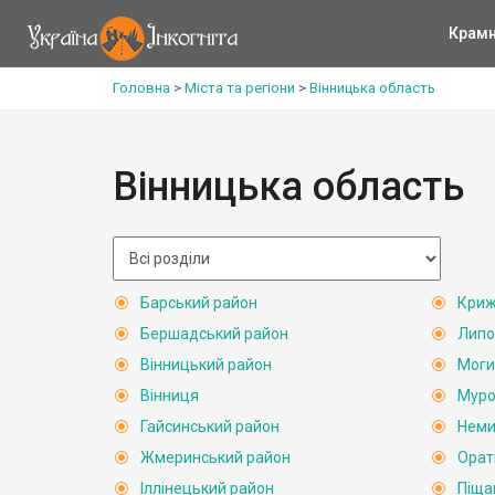
Крам
Головна
>
Міста та регіони
>
Вінницька область
Вінницька область
Барський район
Криж
Бершадський район
Липо
Вінницький район
Моги
Вінниця
Муро
Гайсинський район
Неми
Жмеринський район
Орат
Іллінецький район
Піща