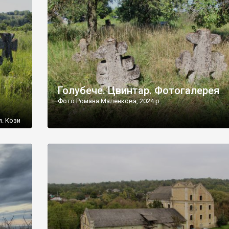
[…]
Голубече. Цвинтар. Фотогалерея
Фото Романа Маленкова, 2024 р.
я. Кози
овищ,
ються
ений
 […]