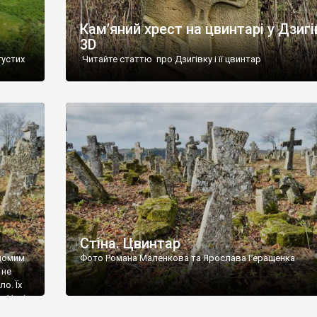
Кам’яний хрест на цвинтарі у Дзигі
3D
густих
Читайте статтю про Дзигівку і її цвинтар
93 році.
ола,
инулого
и із
Стіна. Цвинтар
ідомим
Фото Романа Маленкова та Ярослава Геращенка
 не
о. Їх
. Нині
ар є.