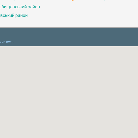
ебищенський район
івський район