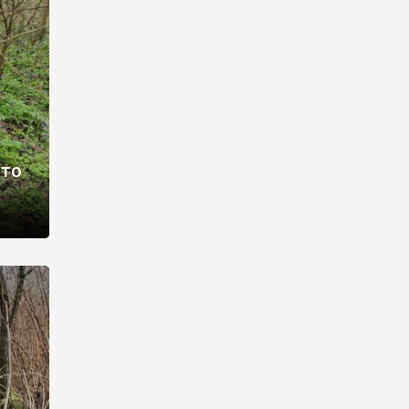
раві –
ото