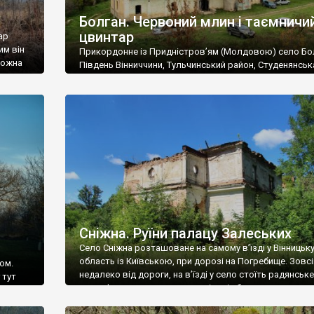
Болган. Червоний млин і таємничи
цвинтар
ар
им він
Прикордонне із Придністров’ям (Молдовою) село Бо
 можна
Південь Вінниччини, Тульчинський район, Студенянськ
цвинтар
громада. У селі мешкає близько тисячі осіб. Спочатку
Maps –
дізналися, що у Болгані є величезний захаращений
ро
старовинний цвинтар із кам’яними хрестами. Всі епітафі
лося
збереглися, написані кирилицею, церковнослов’янсь
мовою. За всіма традиційними ознаками – цвинтар
український. Хрести датуються 19 століттям. У 1924-1
роках Болган […]
Сніжна. Руїни палацу Залеських
Село Сніжна розташоване на самому в’їзді у Вінницьк
область із Київською, при дорозі на Погребище. Зовс
ом.
недалеко від дороги, на в’їзді у село стоїть радянське
 тут
рельєфне пано, яке показує жінку і яблуню, а трохи дал
, але є
десь серед дерев, заховалися руїни палацу Залеських.
и – цим