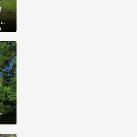
й
лган.
а
 ми
ї, які
кою
940
у
ім
і,
 З