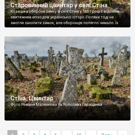
Старовинний цвинтар у селі Стіна
Козацька оборона замку в селі Стіна у 1651 році є відомим
звитяжним епізодом української історії. Поляки тоді не
змогли захопити замок, але оборонців полягло чимало. Їх
поховали на цвинтарі, який тоді називався Замковим. Нині на
місці замку церква із кам’яною огорожею, а цвинтар є. На
ньому чимало хрестів 19 століття, є такі, де епітафії стер […]
Стіна. Цвинтар
Фото Романа Маленкова та Ярослава Геращенка