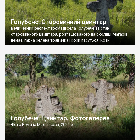
Голубече. Старовинний цвинтар
Величезний респект громаді села Голубече за стан
старовинного цвинтаря, розташованого на околиці. Чагарів
немає, гарна зелена травичка і кози пасуться. Кози –
найкращий регулятор шкідливої, для старих кладовищ,
рослинності. Навесні, коли паростки дерев вкриваються
бруньками, кози ті бруньки обгризають, бо то улюблений
делікатес. На цвинтарі у Голубечому ціла колекція
різноманітних форм хрестів. Село відносно невелике, […]
Голубече. Цвинтар. Фотогалерея
Фото Романа Маленкова, 2024 р.