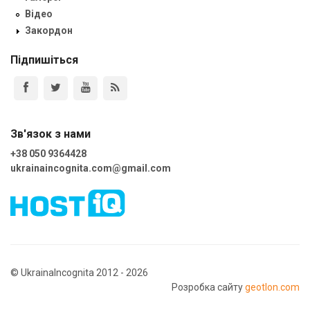
Відео
Закордон
Підпишіться
Зв'язок з нами
+38 050 9364428
ukrainaincognita.com@gmail.com
© UkrainaIncognita 2012 - 2026
Розробка сайту
geotlon.com