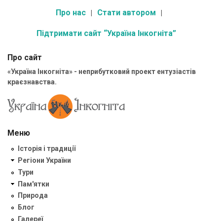
Про нас
Стати автором
Підтримати сайт “Україна Інкогніта”
Про сайт
«Україна Інкогніта» - неприбутковий проект ентузіастів
краєзнавства.
Меню
Історія і традиції
Регіони України
Тури
Пам'ятки
Природа
Блог
Галереї