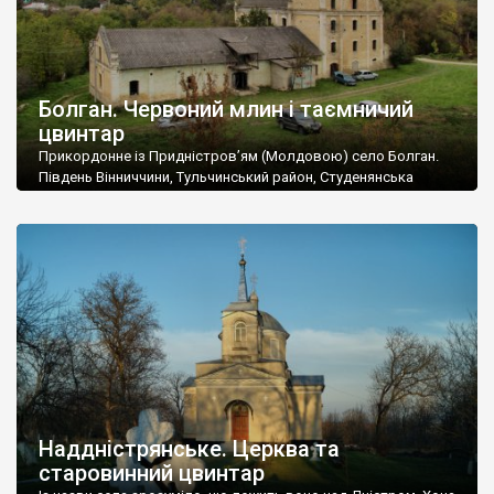
Болган. Червоний млин і таємничий
цвинтар
Прикордонне із Придністров’ям (Молдовою) село Болган.
Південь Вінниччини, Тульчинський район, Студенянська
громада. У селі мешкає близько тисячі осіб. Спочатку ми
дізналися, що у Болгані є величезний захаращений
старовинний цвинтар із кам’яними хрестами. Всі епітафії, які
збереглися, написані кирилицею, церковнослов’янською
мовою. За всіма традиційними ознаками – цвинтар
український. Хрести датуються 19 століттям. У 1924-1940
роках Болган […]
Наддністрянське. Церква та
старовинний цвинтар