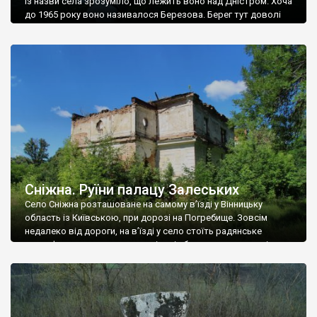
Із назви села зрозуміло, що лежить воно над Дністром. Хоча
до 1965 року воно називалося Березова. Берег тут доволі
високий і крутий, як і майже всюди на Поділлі, але є кілька
грунтових доріг, які збігають аж до самої води – цим
Наддністрянське відрізняється від більшості навколишніх
сіл. У селі є мурована Михайлівська церква. Точної дати […]
Сніжна. Руїни палацу Залеських
Село Сніжна розташоване на самому в’їзді у Вінницьку
область із Київською, при дорозі на Погребище. Зовсім
недалеко від дороги, на в’їзді у село стоїть радянське
рельєфне пано, яке показує жінку і яблуню, а трохи далі, десь
серед дерев, заховалися руїни палацу Залеських. З дороги їх
не видно, але видно дві стареньких колії у траві – […]