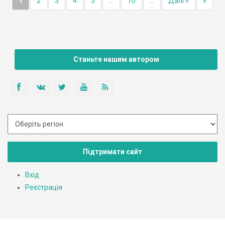
1
2
3
4
5
...
10
...
Далі »
»
Станьте нашим автором
Підтримати сайт
Вхід
Реєстрація