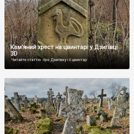
Кам’яний хрест на цвинтарі у Дзигівці
3D
Читайте статтю про Дзигівку і її цвинтар