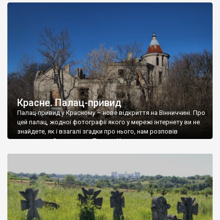
доглянутий, а в іншій суцільна руїна. Руїни палацу Тишкевичів у
Андрушівці, на Вінниччині. Такий стан […]
Красне. Палац-привид
Палац-привид у Красному – нове відкриття на Вінниччині. Про
цей палац, жодної фотографії якого у мережі інтернету ви не
знайдете, як і взагалі згадки про нього, нам розповів
мешканець Самгородка. Палац у Красному вразив не лише
станом руїни і чагарями, які його оточують, але і величчю
навіть у руїні. Можна уявно рекоструювати головний вхід із
[…]