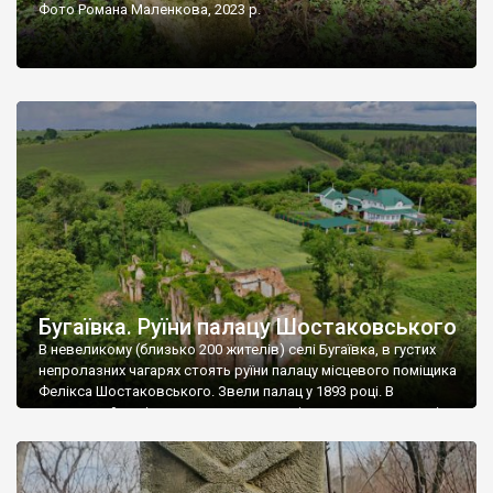
Фото Романа Маленкова, 2023 р.
Бугаївка. Руїни палацу Шостаковського
В невеликому (близько 200 жителів) селі Бугаївка, в густих
непролазних чагарях стоять руїни палацу місцевого поміщика
Фелікса Шостаковського. Звели палац у 1893 році. В
радянський період у ньому спочатку містилася школа, потім
клуб, ще пізніше – гуртожиток. У 60-х роках минулого
століття тут розмістили туберкульозну лікарню. Коли із
палацу виїхала лікарня – ми точно не […]