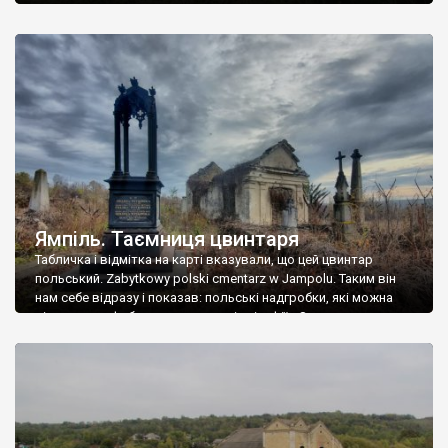
Ямпіль. Таємниця цвинтаря
Табличка і відмітка на карті вказували, що цей цвинтар
польський. Zabytkowy polski cmentarz w Jampolu. Таким він
нам себе відразу і показав: польські надгробки, які можна
віднести до фабричних, польські епітафії… Загалом цвинтар
виявився величезним – порахували площу у GoogleMaps –
виявилося більше семи гектарів. Перше враження про
абсолютну звичайність польського цвинтаря виявилося
оманливим – […]