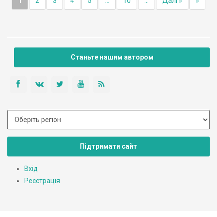
1
2
3
4
5
...
10
...
Далі »
»
Станьте нашим автором
Підтримати сайт
Вхід
Реєстрація