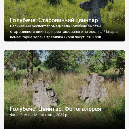
Голубече. Старовинний цвинтар
Величезний респект громаді села Голубече за стан
старовинного цвинтаря, розташованого на околиці. Чагарів
немає, гарна зелена травичка і кози пасуться. Кози –
найкращий регулятор шкідливої, для старих кладовищ,
рослинності. Навесні, коли паростки дерев вкриваються
бруньками, кози ті бруньки обгризають, бо то улюблений
делікатес. На цвинтарі у Голубечому ціла колекція
різноманітних форм хрестів. Село відносно невелике, […]
Голубече. Цвинтар. Фотогалерея
Фото Романа Маленкова, 2024 р.