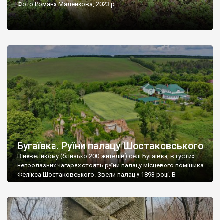
Фото Романа Маленкова, 2023 р.
Бугаївка. Руїни палацу Шостаковського
В невеликому (близько 200 жителів) селі Бугаївка, в густих
непролазних чагарях стоять руїни палацу місцевого поміщика
Фелікса Шостаковського. Звели палац у 1893 році. В
радянський період у ньому спочатку містилася школа, потім
клуб, ще пізніше – гуртожиток. У 60-х роках минулого
століття тут розмістили туберкульозну лікарню. Коли із
палацу виїхала лікарня – ми точно не […]