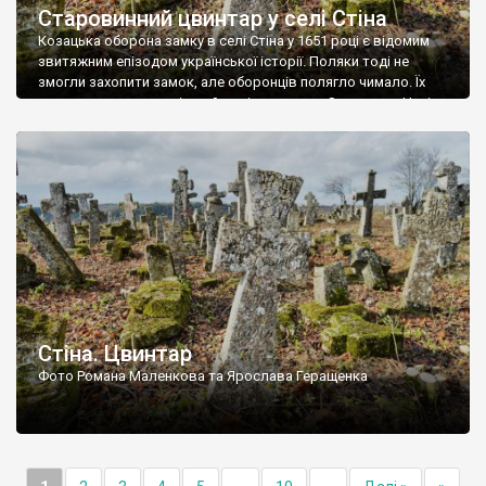
Старовинний цвинтар у селі Стіна
Козацька оборона замку в селі Стіна у 1651 році є відомим
звитяжним епізодом української історії. Поляки тоді не
змогли захопити замок, але оборонців полягло чимало. Їх
поховали на цвинтарі, який тоді називався Замковим. Нині на
місці замку церква із кам’яною огорожею, а цвинтар є. На
ньому чимало хрестів 19 століття, є такі, де епітафії стер […]
Стіна. Цвинтар
Фото Романа Маленкова та Ярослава Геращенка