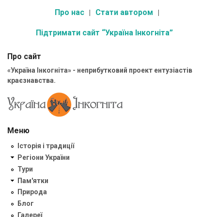
Про нас
Стати автором
Підтримати сайт “Україна Інкогніта”
Про сайт
«Україна Інкогніта» - неприбутковий проект ентузіастів
краєзнавства.
Меню
Історія і традиції
Регіони України
Тури
Пам'ятки
Природа
Блог
Галереї