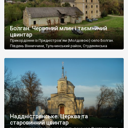
Болган. Червоний млин і таємничий
цвинтар
Прикордонне із Придністров’ям (Молдовою) село Болган.
Південь Вінниччини, Тульчинський район, Студенянська
громада. У селі мешкає близько тисячі осіб. Спочатку ми
дізналися, що у Болгані є величезний захаращений
старовинний цвинтар із кам’яними хрестами. Всі епітафії, які
збереглися, написані кирилицею, церковнослов’янською
мовою. За всіма традиційними ознаками – цвинтар
український. Хрести датуються 19 століттям. У 1924-1940
роках Болган […]
Наддністрянське. Церква та
старовинний цвинтар