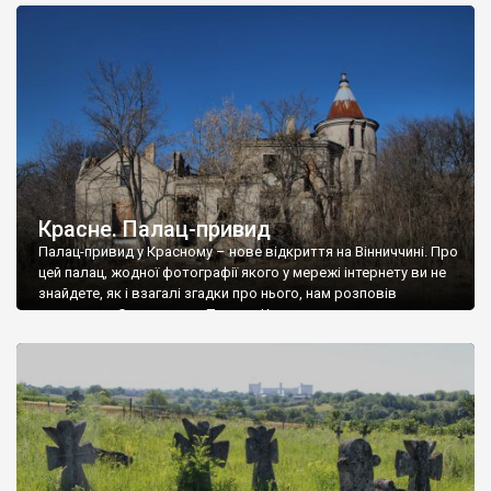
доглянутий, а в іншій суцільна руїна. Руїни палацу Тишкевичів у
Андрушівці, на Вінниччині. Такий стан […]
Красне. Палац-привид
Палац-привид у Красному – нове відкриття на Вінниччині. Про
цей палац, жодної фотографії якого у мережі інтернету ви не
знайдете, як і взагалі згадки про нього, нам розповів
мешканець Самгородка. Палац у Красному вразив не лише
станом руїни і чагарями, які його оточують, але і величчю
навіть у руїні. Можна уявно рекоструювати головний вхід із
[…]