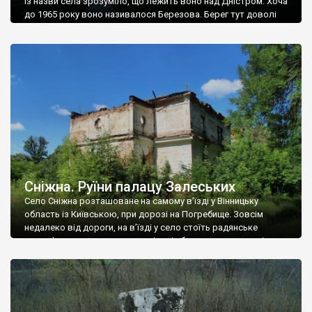
Із назви села зрозуміло, що лежить воно над Дністром. Хоча
до 1965 року воно називалося Березова. Берег тут доволі
високий і крутий, як і майже всюди на Поділлі, але є кілька
грунтових доріг, які збігають аж до самої води – цим
Наддністрянське відрізняється від більшості навколишніх
сіл. У селі є мурована Михайлівська церква. Точної дати […]
Сніжна. Руїни палацу Залеських
Село Сніжна розташоване на самому в’їзді у Вінницьку
область із Київською, при дорозі на Погребище. Зовсім
недалеко від дороги, на в’їзді у село стоїть радянське
рельєфне пано, яке показує жінку і яблуню, а трохи далі, десь
серед дерев, заховалися руїни палацу Залеських. З дороги їх
не видно, але видно дві стареньких колії у траві – […]