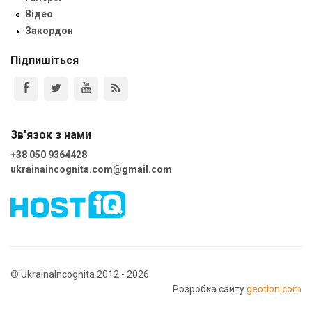
Відео
Закордон
Підпишіться
Зв'язок з нами
+38 050 9364428
ukrainaincognita.com@gmail.com
© UkrainaIncognita 2012 - 2026
Розробка сайту
geotlon.com