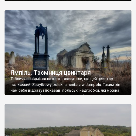
Ямпіль. Таємниця цвинтаря
Табличка і відмітка на карті вказували, що цей цвинтар
польський. Zabytkowy polski cmentarz w Jampolu. Таким він
нам себе відразу і показав: польські надгробки, які можна
віднести до фабричних, польські епітафії… Загалом цвинтар
виявився величезним – порахували площу у GoogleMaps –
виявилося більше семи гектарів. Перше враження про
абсолютну звичайність польського цвинтаря виявилося
оманливим – […]