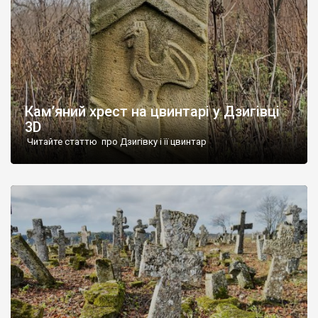
Кам’яний хрест на цвинтарі у Дзигівці
3D
Читайте статтю про Дзигівку і її цвинтар