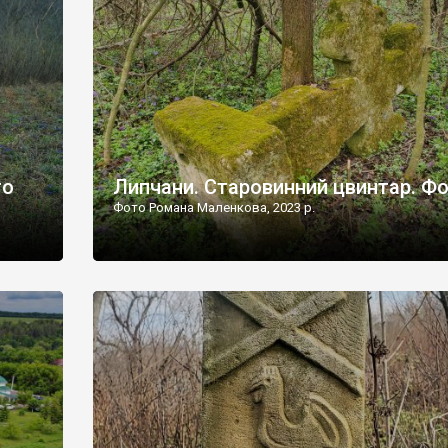
дороги їх не видно, але видно дві стареньких колії у т
лишніх
[…]
ати […]
то
Липчани. Старовинний цвинтар. Ф
Фото Романа Маленкова, 2023 р.