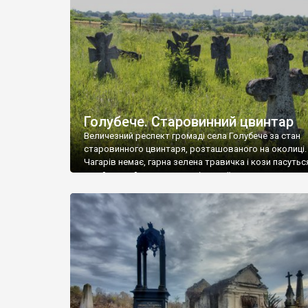
у Андрушівці, на Вінниччині. Такий стан […]
Голубече. Старовинний цвинтар
Величезний респект громаді села Голубече за стан
старовинного цвинтаря, розташованого на околиці.
Чагарів немає, гарна зелена травичка і кози пасутьс
– найкращий регулятор шкідливої, для старих клад
рослинності. Навесні, коли паростки дерев вкрива
бруньками, кози ті бруньки обгризають, бо то улюбл
делікатес. На цвинтарі у Голубечому ціла колекція
різноманітних форм хрестів. Село відносно невелике,