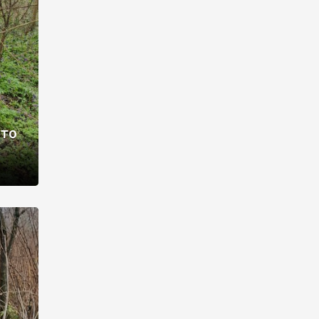
раві –
ото