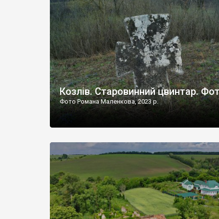
Наддністрянське відрізняється від більшості навко
сіл. У селі є мурована Михайлівська церква. Точної д
Козлів. Старовинний цвинтар. Фо
Фото Романа Маленкова, 2023 р.