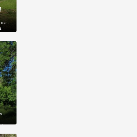
й
лган.
а
 ми
ї, які
кою
940
у
ім
і,
 З