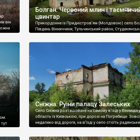
Болган. Червоний млин і таємничи
цвинтар
ар
им він
Прикордонне із Придністров’ям (Молдовою) село Бо
 можна
Південь Вінниччини, Тульчинський район, Студенянськ
цвинтар
громада. У селі мешкає близько тисячі осіб. Спочатку
Maps –
дізналися, що у Болгані є величезний захаращений
ро
старовинний цвинтар із кам’яними хрестами. Всі епітафі
лося
збереглися, написані кирилицею, церковнослов’янсь
мовою. За всіма традиційними ознаками – цвинтар
український. Хрести датуються 19 століттям. У 1924-1
роках Болган […]
Сніжна. Руїни палацу Залеських
Село Сніжна розташоване на самому в’їзді у Вінницьк
область із Київською, при дорозі на Погребище. Зовс
ом.
недалеко від дороги, на в’їзді у село стоїть радянське
 тут
рельєфне пано, яке показує жінку і яблуню, а трохи дал
, але є
десь серед дерев, заховалися руїни палацу Залеських.
и – цим