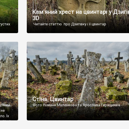
Кам’яний хрест на цвинтарі у Дзигі
3D
густих
Читайте статтю про Дзигівку і її цвинтар
93 році.
ола,
инулого
и із
Стіна. Цвинтар
ідомим
Фото Романа Маленкова та Ярослава Геращенка
 не
о. Їх
. Нині
ар є.