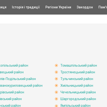
ниця
Історія і традиції
Регіони України
Закордон
Пам'
опільський район
Томашпільський район
вецький район
Тростянецький район
лів-Подільський район
Тульчинський район
ванокуриловецький район
Хмільницький район
рівський район
Чечельницький район
івський район
Шаргородський район
нський район
Ямпільський район