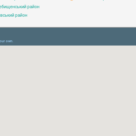
ебищенський район
івський район