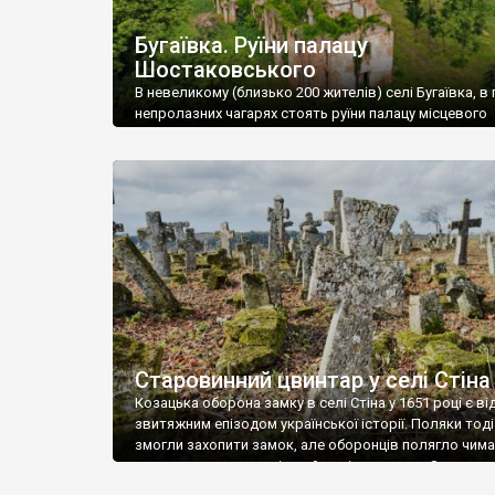
Бугаївка. Руїни палацу
Шостаковського
В невеликому (близько 200 жителів) селі Бугаївка, в 
непролазних чагарях стоять руїни палацу місцевого
поміщика Фелікса Шостаковського. Звели палац у 18
В радянський період у ньому спочатку містилася шк
потім клуб, ще пізніше – гуртожиток. У 60-х роках м
століття тут розмістили туберкульозну лікарню. Кол
палацу виїхала лікарня – ми точно не […]
Старовинний цвинтар у селі Стіна
Козацька оборона замку в селі Стіна у 1651 році є в
звитяжним епізодом української історії. Поляки тоді
змогли захопити замок, але оборонців полягло чимал
поховали на цвинтарі, який тоді називався Замковим
на місці замку церква із кам’яною огорожею, а цвинт