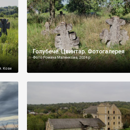
[…]
Голубече. Цвинтар. Фотогалерея
Фото Романа Маленкова, 2024 р.
я. Кози
овищ,
ються
ений
 […]