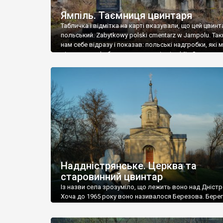
Ямпіль. Таємниця цвинтаря
Табличка і відмітка на карті вказували, що цей цвинт
польський. Zabytkowy polski cmentarz w Jampolu. Так
нам себе відразу і показав: польські надгробки, які
віднести до фабричних, польські епітафії… Загалом 
виявився величезним – порахували площу у Google
виявилося більше семи гектарів. Перше враження п
абсолютну звичайність польського цвинтаря вияви
оманливим – […]
Наддністрянське. Церква та
старовинний цвинтар
Із назви села зрозуміло, що лежить воно над Дністр
Хоча до 1965 року воно називалося Березова. Берег
доволі високий і крутий, як і майже всюди на Поділлі
кілька грунтових доріг, які збігають аж до самої вод