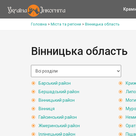
Крам
Головна
>
Міста та регіони
>
Вінницька область
Вінницька область
Барський район
Криж
Бершадський район
Липо
Вінницький район
Моги
Вінниця
Муро
Гайсинський район
Неми
Жмеринський район
Орат
Іллінецький район
Піща