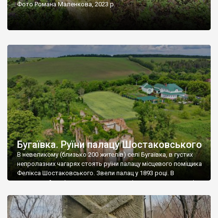
Фото Романа Маленкова, 2023 р.
Бугаївка. Руїни палацу Шостаковського
В невеликому (близько 200 жителів) селі Бугаївка, в густих
непролазних чагарях стоять руїни палацу місцевого поміщика
Фелікса Шостаковського. Звели палац у 1893 році. В
радянський період у ньому спочатку містилася школа, потім
клуб, ще пізніше – гуртожиток. У 60-х роках минулого
століття тут розмістили туберкульозну лікарню. Коли із
палацу виїхала лікарня – ми точно не […]