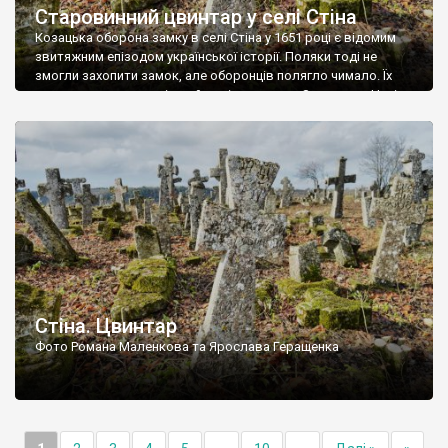
Старовинний цвинтар у селі Стіна
Козацька оборона замку в селі Стіна у 1651 році є відомим
звитяжним епізодом української історії. Поляки тоді не
змогли захопити замок, але оборонців полягло чимало. Їх
поховали на цвинтарі, який тоді називався Замковим. Нині на
місці замку церква із кам’яною огорожею, а цвинтар є. На
ньому чимало хрестів 19 століття, є такі, де епітафії стер […]
Стіна. Цвинтар
Фото Романа Маленкова та Ярослава Геращенка