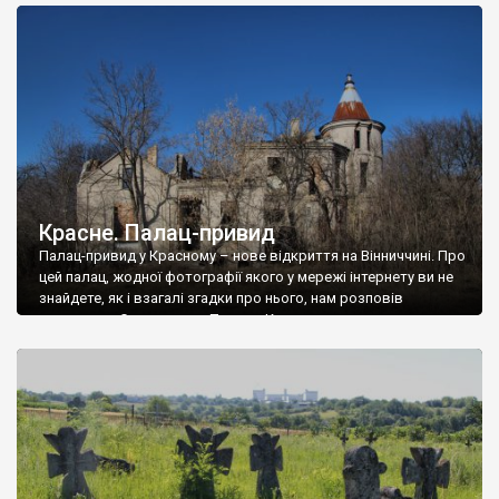
доглянутий, а в іншій суцільна руїна. Руїни палацу Тишкевичів у
Андрушівці, на Вінниччині. Такий стан […]
Красне. Палац-привид
Палац-привид у Красному – нове відкриття на Вінниччині. Про
цей палац, жодної фотографії якого у мережі інтернету ви не
знайдете, як і взагалі згадки про нього, нам розповів
мешканець Самгородка. Палац у Красному вразив не лише
станом руїни і чагарями, які його оточують, але і величчю
навіть у руїні. Можна уявно рекоструювати головний вхід із
[…]