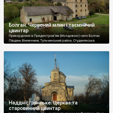
Болган. Червоний млин і таємничий
цвинтар
Прикордонне із Придністров’ям (Молдовою) село Болган.
Південь Вінниччини, Тульчинський район, Студенянська
громада. У селі мешкає близько тисячі осіб. Спочатку ми
дізналися, що у Болгані є величезний захаращений
старовинний цвинтар із кам’яними хрестами. Всі епітафії, які
збереглися, написані кирилицею, церковнослов’янською
мовою. За всіма традиційними ознаками – цвинтар
український. Хрести датуються 19 століттям. У 1924-1940
роках Болган […]
Наддністрянське. Церква та
старовинний цвинтар