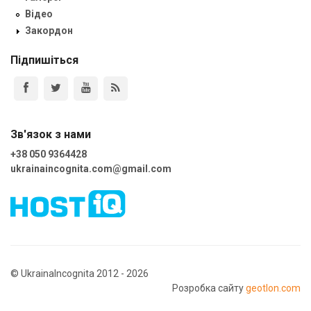
Відео
Закордон
Підпишіться
Зв'язок з нами
+38 050 9364428
ukrainaincognita.com@gmail.com
© UkrainaIncognita 2012 - 2026
Розробка сайту
geotlon.com