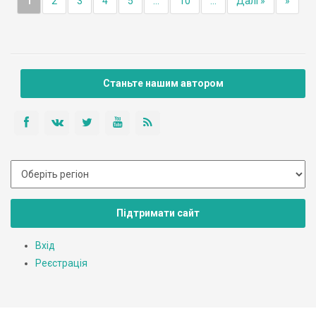
1
2
3
4
5
...
10
...
Далі »
»
Станьте нашим автором
Підтримати сайт
Вхід
Реєстрація