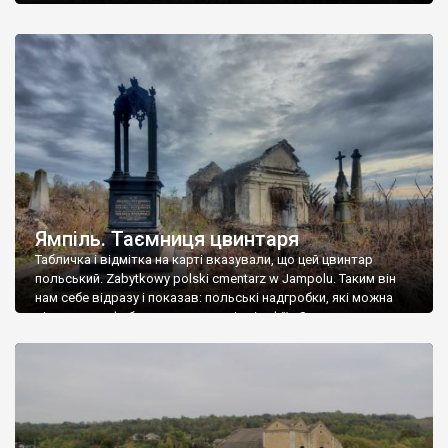
Ямпіль. Таємниця цвинтаря
Табличка і відмітка на карті вказували, що цей цвинтар
польський. Zabytkowy polski cmentarz w Jampolu. Таким він
нам себе відразу і показав: польські надгробки, які можна
віднести до фабричних, польські епітафії… Загалом цвинтар
виявився величезним – порахували площу у GoogleMaps –
виявилося більше семи гектарів. Перше враження про
абсолютну звичайність польського цвинтаря виявилося
оманливим – […]