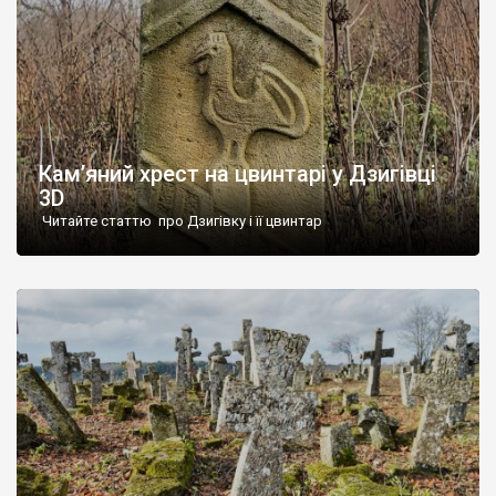
Кам’яний хрест на цвинтарі у Дзигівці
3D
Читайте статтю про Дзигівку і її цвинтар