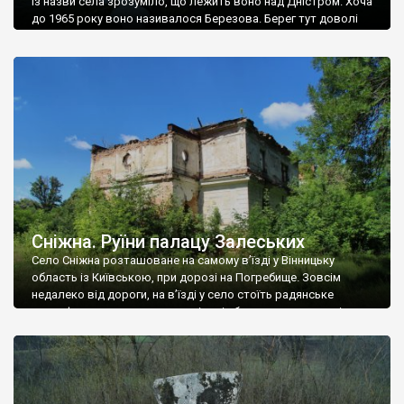
Із назви села зрозуміло, що лежить воно над Дністром. Хоча
до 1965 року воно називалося Березова. Берег тут доволі
високий і крутий, як і майже всюди на Поділлі, але є кілька
грунтових доріг, які збігають аж до самої води – цим
Наддністрянське відрізняється від більшості навколишніх
сіл. У селі є мурована Михайлівська церква. Точної дати […]
Сніжна. Руїни палацу Залеських
Село Сніжна розташоване на самому в’їзді у Вінницьку
область із Київською, при дорозі на Погребище. Зовсім
недалеко від дороги, на в’їзді у село стоїть радянське
рельєфне пано, яке показує жінку і яблуню, а трохи далі, десь
серед дерев, заховалися руїни палацу Залеських. З дороги їх
не видно, але видно дві стареньких колії у траві – […]