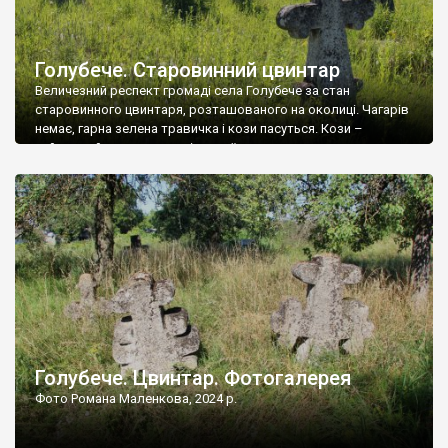
Голубече. Старовинний цвинтар
Величезний респект громаді села Голубече за стан
старовинного цвинтаря, розташованого на околиці. Чагарів
немає, гарна зелена травичка і кози пасуться. Кози –
найкращий регулятор шкідливої, для старих кладовищ,
рослинності. Навесні, коли паростки дерев вкриваються
бруньками, кози ті бруньки обгризають, бо то улюблений
делікатес. На цвинтарі у Голубечому ціла колекція
різноманітних форм хрестів. Село відносно невелике, […]
Голубече. Цвинтар. Фотогалерея
Фото Романа Маленкова, 2024 р.