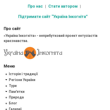
Про нас
Стати автором
Підтримати сайт “Україна Інкогніта”
Про сайт
«Україна Інкогніта» - неприбутковий проект ентузіастів
краєзнавства.
Меню
Історія і традиції
Регіони України
Тури
Пам'ятки
Природа
Блог
Галереї