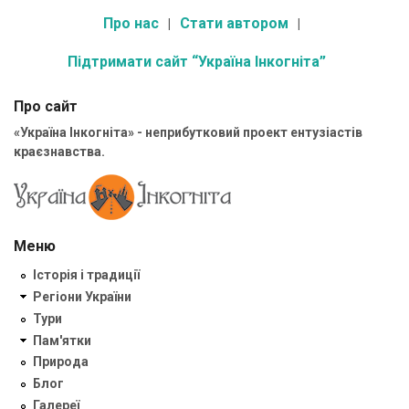
Про нас
Стати автором
Підтримати сайт “Україна Інкогніта”
Про сайт
«Україна Інкогніта» - неприбутковий проект ентузіастів
краєзнавства.
Меню
Історія і традиції
Регіони України
Тури
Пам'ятки
Природа
Блог
Галереї