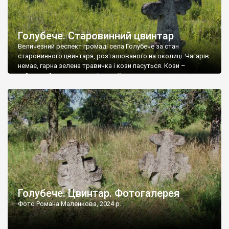
Голубече. Старовинний цвинтар
Величезний респект громаді села Голубече за стан
старовинного цвинтаря, розташованого на околиці. Чагарів
немає, гарна зелена травичка і кози пасуться. Кози –
найкращий регулятор шкідливої, для старих кладовищ,
рослинності. Навесні, коли паростки дерев вкриваються
бруньками, кози ті бруньки обгризають, бо то улюблений
делікатес. На цвинтарі у Голубечому ціла колекція
різноманітних форм хрестів. Село відносно невелике, […]
Голубече. Цвинтар. Фотогалерея
Фото Романа Маленкова, 2024 р.