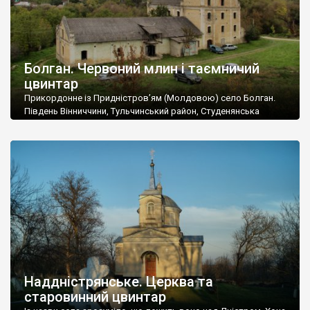
Болган. Червоний млин і таємничий
цвинтар
Прикордонне із Придністров’ям (Молдовою) село Болган.
Південь Вінниччини, Тульчинський район, Студенянська
громада. У селі мешкає близько тисячі осіб. Спочатку ми
дізналися, що у Болгані є величезний захаращений
старовинний цвинтар із кам’яними хрестами. Всі епітафії, які
збереглися, написані кирилицею, церковнослов’янською
мовою. За всіма традиційними ознаками – цвинтар
український. Хрести датуються 19 століттям. У 1924-1940
роках Болган […]
Наддністрянське. Церква та
старовинний цвинтар