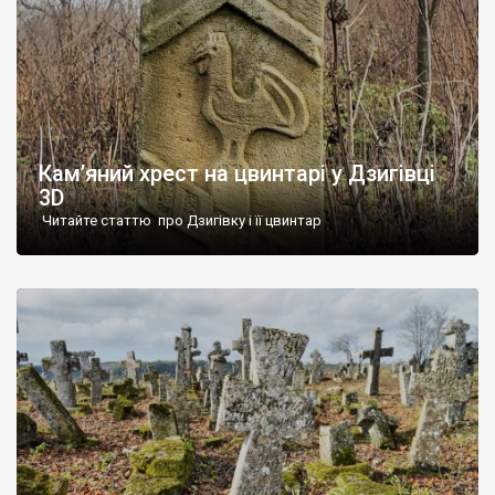
Кам’яний хрест на цвинтарі у Дзигівці
3D
Читайте статтю про Дзигівку і її цвинтар