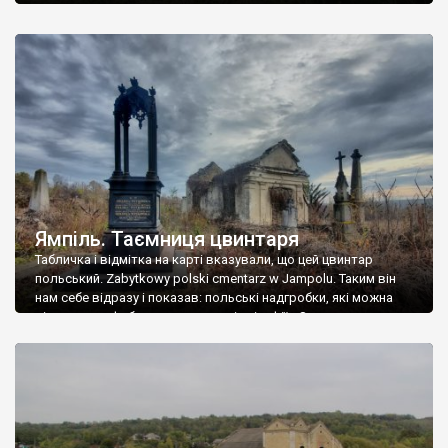
Ямпіль. Таємниця цвинтаря
Табличка і відмітка на карті вказували, що цей цвинтар
польський. Zabytkowy polski cmentarz w Jampolu. Таким він
нам себе відразу і показав: польські надгробки, які можна
віднести до фабричних, польські епітафії… Загалом цвинтар
виявився величезним – порахували площу у GoogleMaps –
виявилося більше семи гектарів. Перше враження про
абсолютну звичайність польського цвинтаря виявилося
оманливим – […]