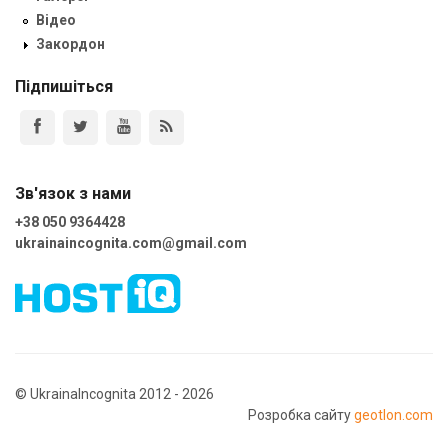
Відео
Закордон
Підпишіться
Зв'язок з нами
+38 050 9364428
ukrainaincognita.com@gmail.com
© UkrainaIncognita 2012 - 2026
Розробка сайту
geotlon.com