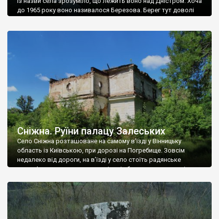
Із назви села зрозуміло, що лежить воно над Дністром. Хоча
до 1965 року воно називалося Березова. Берег тут доволі
високий і крутий, як і майже всюди на Поділлі, але є кілька
грунтових доріг, які збігають аж до самої води – цим
Наддністрянське відрізняється від більшості навколишніх
сіл. У селі є мурована Михайлівська церква. Точної дати […]
Сніжна. Руїни палацу Залеських
Село Сніжна розташоване на самому в’їзді у Вінницьку
область із Київською, при дорозі на Погребище. Зовсім
недалеко від дороги, на в’їзді у село стоїть радянське
рельєфне пано, яке показує жінку і яблуню, а трохи далі, десь
серед дерев, заховалися руїни палацу Залеських. З дороги їх
не видно, але видно дві стареньких колії у траві – […]