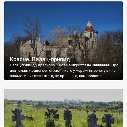
доглянутий, а в іншій суцільна руїна. Руїни палацу Тишкевичів у
Андрушівці, на Вінниччині. Такий стан […]
Красне. Палац-привид
Палац-привид у Красному – нове відкриття на Вінниччині. Про
цей палац, жодної фотографії якого у мережі інтернету ви не
знайдете, як і взагалі згадки про нього, нам розповів
мешканець Самгородка. Палац у Красному вразив не лише
станом руїни і чагарями, які його оточують, але і величчю
навіть у руїні. Можна уявно рекоструювати головний вхід із
[…]