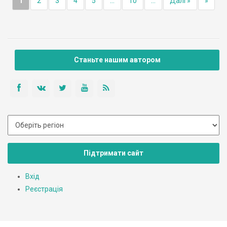
1
2
3
4
5
...
10
...
Далі »
»
Станьте нашим автором
Підтримати сайт
Вхід
Реєстрація