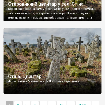
Старовинний цвинтар у селі Стіна
Козацька оборона замку в селі Стіна у 1651 році є відомим
звитяжним епізодом української історії. Поляки тоді не
змогли захопити замок, але оборонців полягло чимало. Їх
поховали на цвинтарі, який тоді називався Замковим. Нині на
місці замку церква із кам’яною огорожею, а цвинтар є. На
ньому чимало хрестів 19 століття, є такі, де епітафії стер […]
Стіна. Цвинтар
Фото Романа Маленкова та Ярослава Геращенка