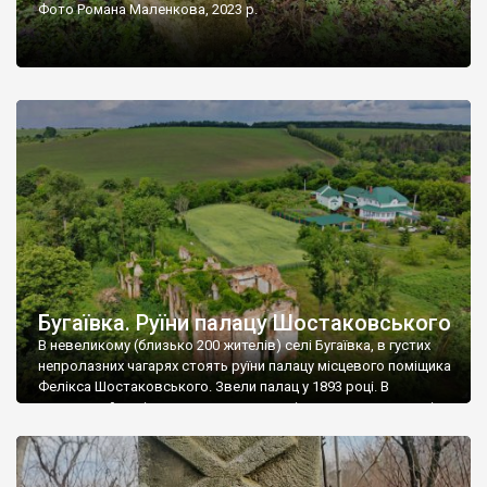
Фото Романа Маленкова, 2023 р.
Бугаївка. Руїни палацу Шостаковського
В невеликому (близько 200 жителів) селі Бугаївка, в густих
непролазних чагарях стоять руїни палацу місцевого поміщика
Фелікса Шостаковського. Звели палац у 1893 році. В
радянський період у ньому спочатку містилася школа, потім
клуб, ще пізніше – гуртожиток. У 60-х роках минулого
століття тут розмістили туберкульозну лікарню. Коли із
палацу виїхала лікарня – ми точно не […]