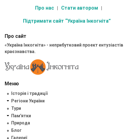
Про нас
Стати автором
Підтримати сайт “Україна Інкогніта”
Про сайт
«Україна Інкогніта» - неприбутковий проект ентузіастів
краєзнавства.
Меню
Історія і традиції
Регіони України
Тури
Пам'ятки
Природа
Блог
Галереї