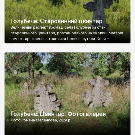
Голубече. Старовинний цвинтар
Величезний респект громаді села Голубече за стан
старовинного цвинтаря, розташованого на околиці. Чагарів
немає, гарна зелена травичка і кози пасуться. Кози –
найкращий регулятор шкідливої, для старих кладовищ,
рослинності. Навесні, коли паростки дерев вкриваються
бруньками, кози ті бруньки обгризають, бо то улюблений
делікатес. На цвинтарі у Голубечому ціла колекція
різноманітних форм хрестів. Село відносно невелике, […]
Голубече. Цвинтар. Фотогалерея
Фото Романа Маленкова, 2024 р.