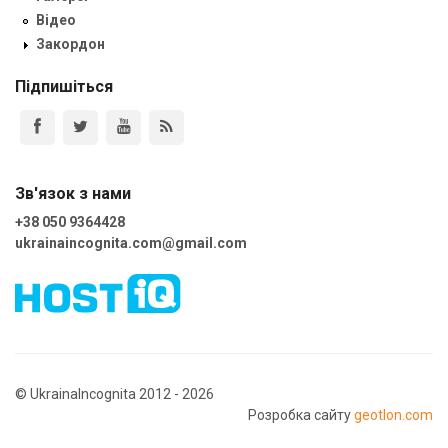
Відео
Закордон
Підпишіться
Зв'язок з нами
+38 050 9364428
ukrainaincognita.com@gmail.com
© UkrainaIncognita 2012 - 2026
Розробка сайту
geotlon.com