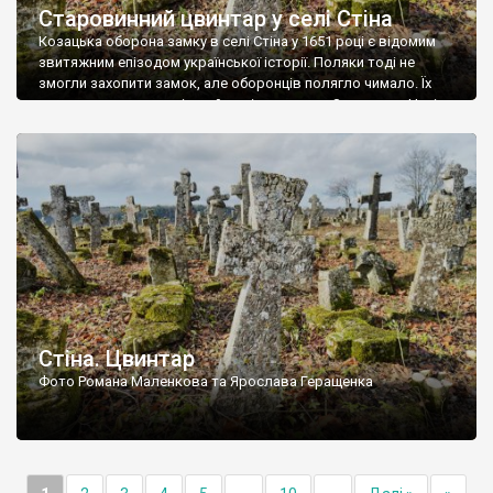
Старовинний цвинтар у селі Стіна
Козацька оборона замку в селі Стіна у 1651 році є відомим
звитяжним епізодом української історії. Поляки тоді не
змогли захопити замок, але оборонців полягло чимало. Їх
поховали на цвинтарі, який тоді називався Замковим. Нині на
місці замку церква із кам’яною огорожею, а цвинтар є. На
ньому чимало хрестів 19 століття, є такі, де епітафії стер […]
Стіна. Цвинтар
Фото Романа Маленкова та Ярослава Геращенка