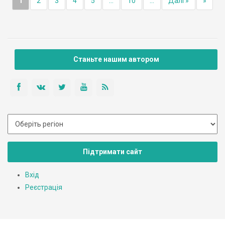
1
2
3
4
5
...
10
...
Далі »
»
Станьте нашим автором
Підтримати сайт
Вхід
Реєстрація