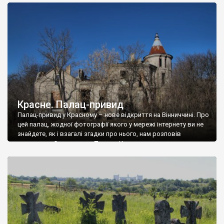
доглянутий, а в іншій суцільна руїна. Руїни палацу Тишкевичів у
Андрушівці, на Вінниччині. Такий стан […]
Красне. Палац-привид
Палац-привид у Красному – нове відкриття на Вінниччині. Про
цей палац, жодної фотографії якого у мережі інтернету ви не
знайдете, як і взагалі згадки про нього, нам розповів
мешканець Самгородка. Палац у Красному вразив не лише
станом руїни і чагарями, які його оточують, але і величчю
навіть у руїні. Можна уявно рекоструювати головний вхід із
[…]