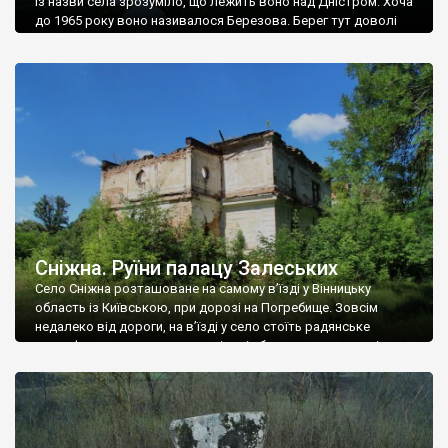
Із назви села зрозуміло, що лежить воно над Дністром. Хоча
до 1965 року воно називалося Березова. Берег тут доволі
високий і крутий, як і майже всюди на Поділлі, але є кілька
грунтових доріг, які збігають аж до самої води – цим
Наддністрянське відрізняється від більшості навколишніх
сіл. У селі є мурована Михайлівська церква. Точної дати […]
Сніжна. Руїни палацу Залеських
Село Сніжна розташоване на самому в’їзді у Вінницьку
область із Київською, при дорозі на Погребище. Зовсім
недалеко від дороги, на в’їзді у село стоїть радянське
рельєфне пано, яке показує жінку і яблуню, а трохи далі, десь
серед дерев, заховалися руїни палацу Залеських. З дороги їх
не видно, але видно дві стареньких колії у траві – […]