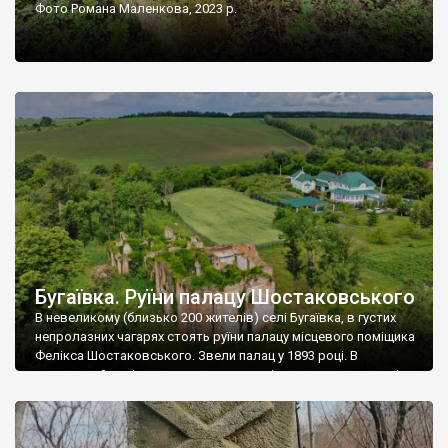
Фото Романа Маленкова, 2023 р.
Бугаївка. Руїни палацу Шостаковського
В невеликому (близько 200 жителів) селі Бугаївка, в густих
непролазних чагарях стоять руїни палацу місцевого поміщика
Фелікса Шостаковського. Звели палац у 1893 році. В
радянський період у ньому спочатку містилася школа, потім
клуб, ще пізніше – гуртожиток. У 60-х роках минулого
століття тут розмістили туберкульозну лікарню. Коли із
палацу виїхала лікарня – ми точно не […]