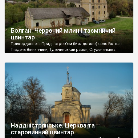
Болган. Червоний млин і таємничий
цвинтар
Прикордонне із Придністров’ям (Молдовою) село Болган.
Південь Вінниччини, Тульчинський район, Студенянська
громада. У селі мешкає близько тисячі осіб. Спочатку ми
дізналися, що у Болгані є величезний захаращений
старовинний цвинтар із кам’яними хрестами. Всі епітафії, які
збереглися, написані кирилицею, церковнослов’янською
мовою. За всіма традиційними ознаками – цвинтар
український. Хрести датуються 19 століттям. У 1924-1940
роках Болган […]
Наддністрянське. Церква та
старовинний цвинтар