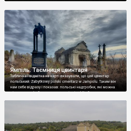
Ямпіль. Таємниця цвинтаря
Табличка і відмітка на карті вказували, що цей цвинтар
польський. Zabytkowy polski cmentarz w Jampolu. Таким він
нам себе відразу і показав: польські надгробки, які можна
віднести до фабричних, польські епітафії… Загалом цвинтар
виявився величезним – порахували площу у GoogleMaps –
виявилося більше семи гектарів. Перше враження про
абсолютну звичайність польського цвинтаря виявилося
оманливим – […]