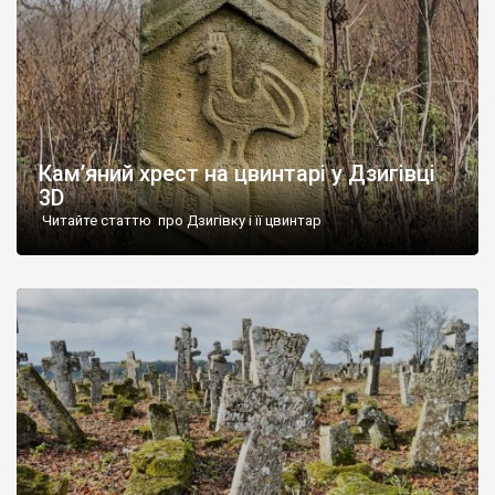
Кам’яний хрест на цвинтарі у Дзигівці
3D
Читайте статтю про Дзигівку і її цвинтар