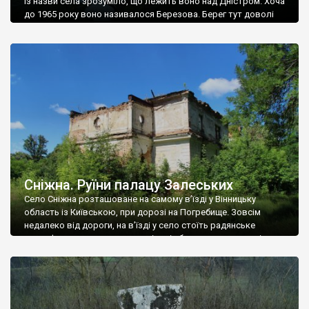
Із назви села зрозуміло, що лежить воно над Дністром. Хоча
до 1965 року воно називалося Березова. Берег тут доволі
високий і крутий, як і майже всюди на Поділлі, але є кілька
грунтових доріг, які збігають аж до самої води – цим
Наддністрянське відрізняється від більшості навколишніх
сіл. У селі є мурована Михайлівська церква. Точної дати […]
Сніжна. Руїни палацу Залеських
Село Сніжна розташоване на самому в’їзді у Вінницьку
область із Київською, при дорозі на Погребище. Зовсім
недалеко від дороги, на в’їзді у село стоїть радянське
рельєфне пано, яке показує жінку і яблуню, а трохи далі, десь
серед дерев, заховалися руїни палацу Залеських. З дороги їх
не видно, але видно дві стареньких колії у траві – […]