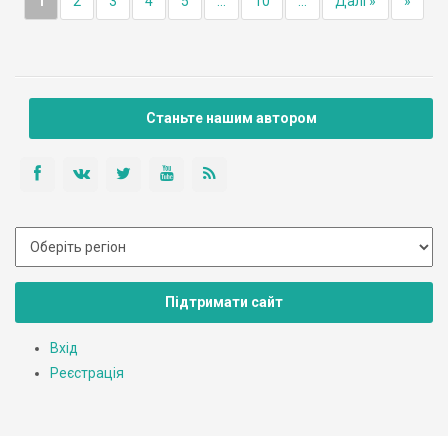
1
2
3
4
5
...
10
...
Далі »
»
Станьте нашим автором
Підтримати сайт
Вхід
Реєстрація