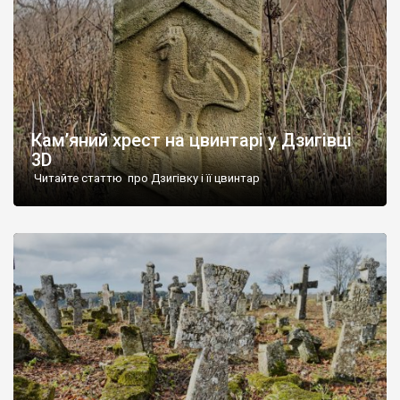
Кам’яний хрест на цвинтарі у Дзигівці
3D
Читайте статтю про Дзигівку і її цвинтар