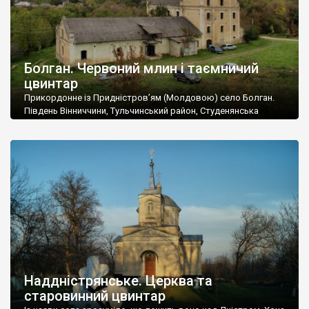
Болган. Червоний млин і таємничий
цвинтар
Прикордонне із Придністров’ям (Молдовою) село Болган.
Південь Вінниччини, Тульчинський район, Студенянська
громада. У селі мешкає близько тисячі осіб. Спочатку ми
дізналися, що у Болгані є величезний захаращений
старовинний цвинтар із кам’яними хрестами. Всі епітафії, які
збереглися, написані кирилицею, церковнослов’янською
мовою. За всіма традиційними ознаками – цвинтар
український. Хрести датуються 19 століттям. У 1924-1940
роках Болган […]
Наддністрянське. Церква та
старовинний цвинтар