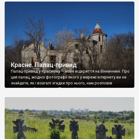
доглянутий, а в іншій суцільна руїна. Руїни палацу Тишкевичів у
Андрушівці, на Вінниччині. Такий стан […]
Красне. Палац-привид
Палац-привид у Красному – нове відкриття на Вінниччині. Про
цей палац, жодної фотографії якого у мережі інтернету ви не
знайдете, як і взагалі згадки про нього, нам розповів
мешканець Самгородка. Палац у Красному вразив не лише
станом руїни і чагарями, які його оточують, але і величчю
навіть у руїні. Можна уявно рекоструювати головний вхід із
[…]