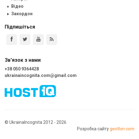
Відео
Закордон
Підпишіться
Зв'язок з нами
+38 050 9364428
ukrainaincognita.com@gmail.com
© UkrainaIncognita 2012 - 2026
Розробка сайту
geotlon.com