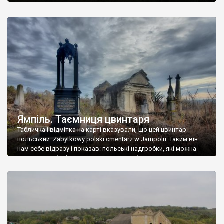
Ямпіль. Таємниця цвинтаря
Табличка і відмітка на карті вказували, що цей цвинтар
польський. Zabytkowy polski cmentarz w Jampolu. Таким він
нам себе відразу і показав: польські надгробки, які можна
віднести до фабричних, польські епітафії… Загалом цвинтар
виявився величезним – порахували площу у GoogleMaps –
виявилося більше семи гектарів. Перше враження про
абсолютну звичайність польського цвинтаря виявилося
оманливим – […]