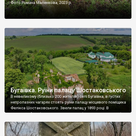
Фото Романа Маленкова, 2023 р.
Бугаївка. Руїни палацу Шостаковського
В невеликому (близько 200 жителів) селі Бугаївка, в густих
непролазних чагарях стоять руїни палацу місцевого поміщика
Фелікса Шостаковського. Звели палац у 1893 році. В
радянський період у ньому спочатку містилася школа, потім
клуб, ще пізніше – гуртожиток. У 60-х роках минулого
століття тут розмістили туберкульозну лікарню. Коли із
палацу виїхала лікарня – ми точно не […]