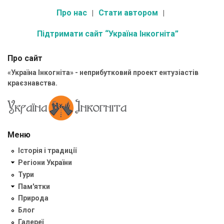
Про нас
Стати автором
Підтримати сайт “Україна Інкогніта”
Про сайт
«Україна Інкогніта» - неприбутковий проект ентузіастів
краєзнавства.
Меню
Історія і традиції
Регіони України
Тури
Пам'ятки
Природа
Блог
Галереї