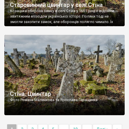
Старовинний цвинтар у селі Стіна
Козацька оборона замку в селі Стіна у 1651 році є відомим
звитяжним епізодом української історії. Поляки тоді не
змогли захопити замок, але оборонців полягло чимало. Їх
поховали на цвинтарі, який тоді називався Замковим. Нині на
місці замку церква із кам’яною огорожею, а цвинтар є. На
ньому чимало хрестів 19 століття, є такі, де епітафії стер […]
Стіна. Цвинтар
Фото Романа Маленкова та Ярослава Геращенка