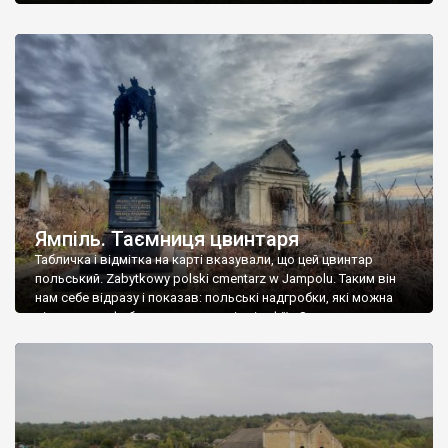
Ямпіль. Таємниця цвинтаря
Табличка і відмітка на карті вказували, що цей цвинтар
польський. Zabytkowy polski cmentarz w Jampolu. Таким він
нам себе відразу і показав: польські надгробки, які можна
віднести до фабричних, польські епітафії… Загалом цвинтар
виявився величезним – порахували площу у GoogleMaps –
виявилося більше семи гектарів. Перше враження про
абсолютну звичайність польського цвинтаря виявилося
оманливим – […]