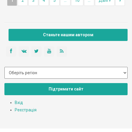
1
2
3
4
5
...
10
...
Далі »
»
Станьте нашим автором
Підтримати сайт
Вхід
Реєстрація