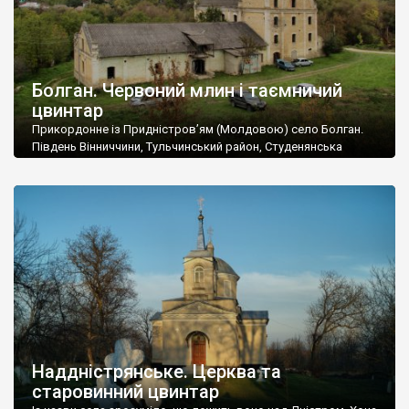
Болган. Червоний млин і таємничий
цвинтар
Прикордонне із Придністров’ям (Молдовою) село Болган.
Південь Вінниччини, Тульчинський район, Студенянська
громада. У селі мешкає близько тисячі осіб. Спочатку ми
дізналися, що у Болгані є величезний захаращений
старовинний цвинтар із кам’яними хрестами. Всі епітафії, які
збереглися, написані кирилицею, церковнослов’янською
мовою. За всіма традиційними ознаками – цвинтар
український. Хрести датуються 19 століттям. У 1924-1940
роках Болган […]
Наддністрянське. Церква та
старовинний цвинтар