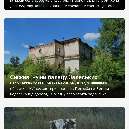
Із назви села зрозуміло, що лежить воно над Дністром. Хоча
до 1965 року воно називалося Березова. Берег тут доволі
високий і крутий, як і майже всюди на Поділлі, але є кілька
грунтових доріг, які збігають аж до самої води – цим
Наддністрянське відрізняється від більшості навколишніх
сіл. У селі є мурована Михайлівська церква. Точної дати […]
Сніжна. Руїни палацу Залеських
Село Сніжна розташоване на самому в’їзді у Вінницьку
область із Київською, при дорозі на Погребище. Зовсім
недалеко від дороги, на в’їзді у село стоїть радянське
рельєфне пано, яке показує жінку і яблуню, а трохи далі, десь
серед дерев, заховалися руїни палацу Залеських. З дороги їх
не видно, але видно дві стареньких колії у траві – […]