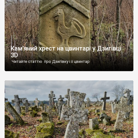
Кам’яний хрест на цвинтарі у Дзигівці
3D
Читайте статтю про Дзигівку і її цвинтар