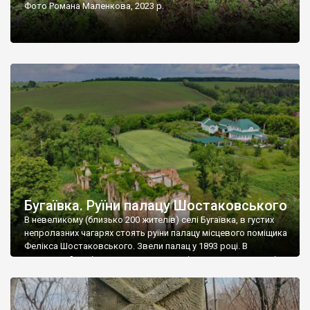
Фото Романа Маленкова, 2023 р.
Бугаївка. Руїни палацу Шостаковського
В невеликому (близько 200 жителів) селі Бугаївка, в густих
непролазних чагарях стоять руїни палацу місцевого поміщика
Фелікса Шостаковського. Звели палац у 1893 році. В
радянський період у ньому спочатку містилася школа, потім
клуб, ще пізніше – гуртожиток. У 60-х роках минулого
століття тут розмістили туберкульозну лікарню. Коли із
палацу виїхала лікарня – ми точно не […]