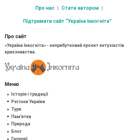
Про нас
Стати автором
Підтримати сайт “Україна Інкогніта”
Про сайт
«Україна Інкогніта» - неприбутковий проект ентузіастів
краєзнавства.
Меню
Історія і традиції
Регіони України
Тури
Пам'ятки
Природа
Блог
Галереї