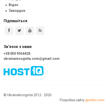
Відео
Закордон
Підпишіться
Зв'язок з нами
+38 050 9364428
ukrainaincognita.com@gmail.com
© UkrainaIncognita 2012 - 2026
Розробка сайту
geotlon.com