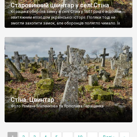
Старовинний цвинтар у селі Стіна
Козацька оборона замку в селі Стіна у 1651 році є відомим
звитяжним епізодом української історії. Поляки тоді не
змогли захопити замок, але оборонців полягло чимало. Їх
поховали на цвинтарі, який тоді називався Замковим. Нині на
місці замку церква із кам’яною огорожею, а цвинтар є. На
ньому чимало хрестів 19 століття, є такі, де епітафії стер […]
Стіна. Цвинтар
Фото Романа Маленкова та Ярослава Геращенка