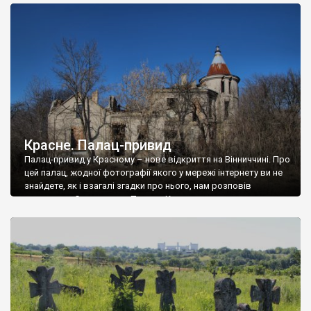
доглянутий, а в іншій суцільна руїна. Руїни палацу Тишкевичів у
Андрушівці, на Вінниччині. Такий стан […]
Красне. Палац-привид
Палац-привид у Красному – нове відкриття на Вінниччині. Про
цей палац, жодної фотографії якого у мережі інтернету ви не
знайдете, як і взагалі згадки про нього, нам розповів
мешканець Самгородка. Палац у Красному вразив не лише
станом руїни і чагарями, які його оточують, але і величчю
навіть у руїні. Можна уявно рекоструювати головний вхід із
[…]