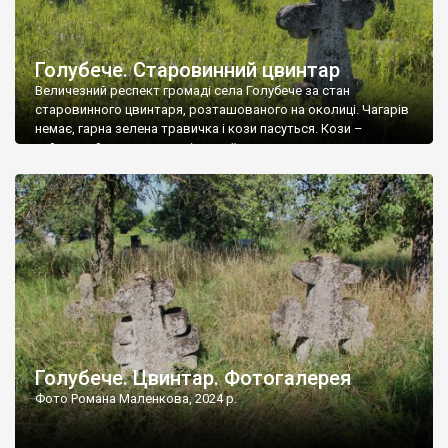
Голубече. Старовинний цвинтар
Величезний респект громаді села Голубече за стан
старовинного цвинтаря, розташованого на околиці. Чагарів
немає, гарна зелена травичка і кози пасуться. Кози –
найкращий регулятор шкідливої, для старих кладовищ,
рослинності. Навесні, коли паростки дерев вкриваються
бруньками, кози ті бруньки обгризають, бо то улюблений
делікатес. На цвинтарі у Голубечому ціла колекція
різноманітних форм хрестів. Село відносно невелике, […]
Голубече. Цвинтар. Фотогалерея
Фото Романа Маленкова, 2024 р.