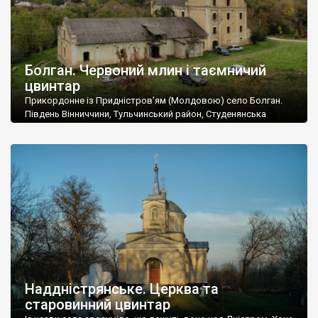
Болган. Червоний млин і таємничий
цвинтар
Прикордонне із Придністров’ям (Молдовою) село Болган.
Південь Вінниччини, Тульчинський район, Студенянська
громада. У селі мешкає близько тисячі осіб. Спочатку ми
дізналися, що у Болгані є величезний захаращений
старовинний цвинтар із кам’яними хрестами. Всі епітафії, які
збереглися, написані кирилицею, церковнослов’янською
мовою. За всіма традиційними ознаками – цвинтар
український. Хрести датуються 19 століттям. У 1924-1940
роках Болган […]
Наддністрянське. Церква та
старовинний цвинтар