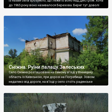
Із назви села зрозуміло, що лежить воно над Дністром. Хоча
до 1965 року воно називалося Березова. Берег тут доволі
високий і крутий, як і майже всюди на Поділлі, але є кілька
грунтових доріг, які збігають аж до самої води – цим
Наддністрянське відрізняється від більшості навколишніх
сіл. У селі є мурована Михайлівська церква. Точної дати […]
Сніжна. Руїни палацу Залеських
Село Сніжна розташоване на самому в’їзді у Вінницьку
область із Київською, при дорозі на Погребище. Зовсім
недалеко від дороги, на в’їзді у село стоїть радянське
рельєфне пано, яке показує жінку і яблуню, а трохи далі, десь
серед дерев, заховалися руїни палацу Залеських. З дороги їх
не видно, але видно дві стареньких колії у траві – […]