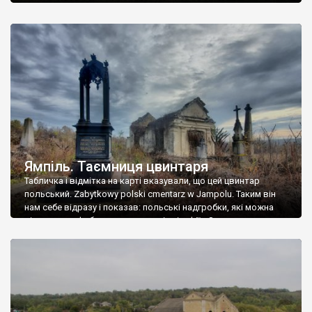
Ямпіль. Таємниця цвинтаря
Табличка і відмітка на карті вказували, що цей цвинтар
польський. Zabytkowy polski cmentarz w Jampolu. Таким він
нам себе відразу і показав: польські надгробки, які можна
віднести до фабричних, польські епітафії… Загалом цвинтар
виявився величезним – порахували площу у GoogleMaps –
виявилося більше семи гектарів. Перше враження про
абсолютну звичайність польського цвинтаря виявилося
оманливим – […]