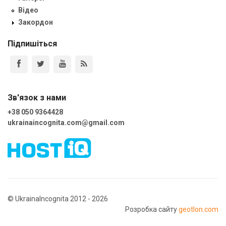
Відео
Закордон
Підпишіться
Зв'язок з нами
+38 050 9364428
ukrainaincognita.com@gmail.com
© UkrainaIncognita 2012 - 2026
Розробка сайту
geotlon.com