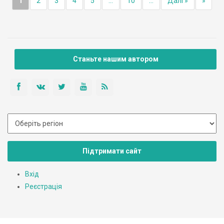
1
2
3
4
5
...
10
...
Далі »
»
Станьте нашим автором
Підтримати сайт
Вхід
Реєстрація