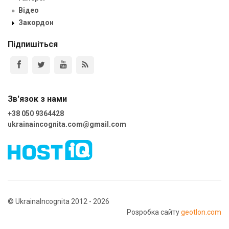
Відео
Закордон
Підпишіться
Зв'язок з нами
+38 050 9364428
ukrainaincognita.com@gmail.com
© UkrainaIncognita 2012 - 2026
Розробка сайту
geotlon.com