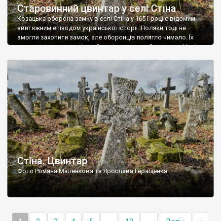
Старовинний цвинтар у селі Стіна
Козацька оборона замку в селі Стіна у 1651 році є відомим
звитяжним епізодом української історії. Поляки тоді не
змогли захопити замок, але оборонців полягло чимало. Їх
поховали на цвинтарі, який тоді називався Замковим. Нині на
місці замку церква із кам’яною огорожею, а цвинтар є. На
ньому чимало хрестів 19 століття, є такі, де епітафії стер […]
Стіна. Цвинтар
Фото Романа Маленкова та Ярослава Геращенка