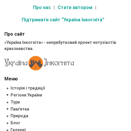
Про нас
Стати автором
Підтримати сайт “Україна Інкогніта”
Про сайт
«Україна Інкогніта» - неприбутковий проект ентузіастів
краєзнавства.
Меню
Історія і традиції
Регіони України
Тури
Пам'ятки
Природа
Блог
Галереї