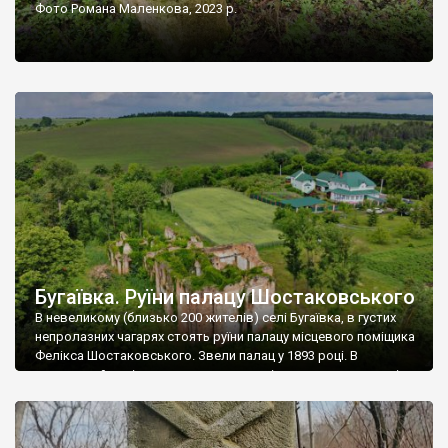
Фото Романа Маленкова, 2023 р.
Бугаївка. Руїни палацу Шостаковського
В невеликому (близько 200 жителів) селі Бугаївка, в густих
непролазних чагарях стоять руїни палацу місцевого поміщика
Фелікса Шостаковського. Звели палац у 1893 році. В
радянський період у ньому спочатку містилася школа, потім
клуб, ще пізніше – гуртожиток. У 60-х роках минулого
століття тут розмістили туберкульозну лікарню. Коли із
палацу виїхала лікарня – ми точно не […]