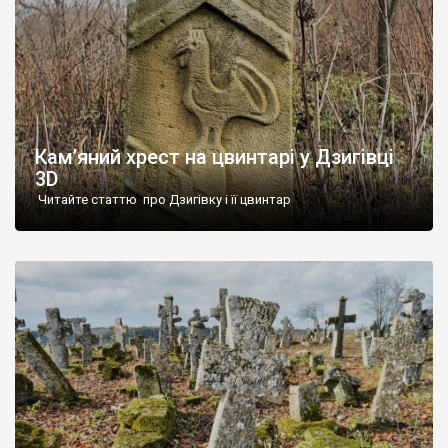
Кам’яний хрест на цвинтарі у Дзигівці
3D
Читайте статтю про Дзигівку і її цвинтар