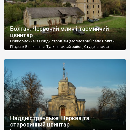
Болган. Червоний млин і таємничий
цвинтар
Прикордонне із Придністров’ям (Молдовою) село Болган.
Південь Вінниччини, Тульчинський район, Студенянська
громада. У селі мешкає близько тисячі осіб. Спочатку ми
дізналися, що у Болгані є величезний захаращений
старовинний цвинтар із кам’яними хрестами. Всі епітафії, які
збереглися, написані кирилицею, церковнослов’янською
мовою. За всіма традиційними ознаками – цвинтар
український. Хрести датуються 19 століттям. У 1924-1940
роках Болган […]
Наддністрянське. Церква та
старовинний цвинтар