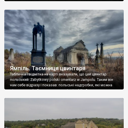
Ямпіль. Таємниця цвинтаря
Табличка і відмітка на карті вказували, що цей цвинтар
польський. Zabytkowy polski cmentarz w Jampolu. Таким він
нам себе відразу і показав: польські надгробки, які можна
віднести до фабричних, польські епітафії… Загалом цвинтар
виявився величезним – порахували площу у GoogleMaps –
виявилося більше семи гектарів. Перше враження про
абсолютну звичайність польського цвинтаря виявилося
оманливим – […]