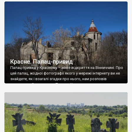
доглянутий, а в іншій суцільна руїна. Руїни палацу Тишкевичів у
Андрушівці, на Вінниччині. Такий стан […]
Красне. Палац-привид
Палац-привид у Красному – нове відкриття на Вінниччині. Про
цей палац, жодної фотографії якого у мережі інтернету ви не
знайдете, як і взагалі згадки про нього, нам розповів
мешканець Самгородка. Палац у Красному вразив не лише
станом руїни і чагарями, які його оточують, але і величчю
навіть у руїні. Можна уявно рекоструювати головний вхід із
[…]