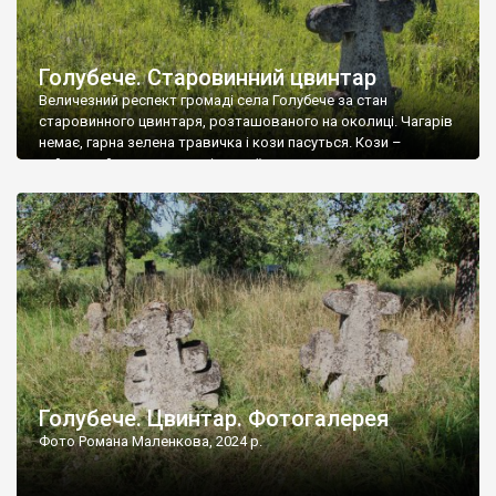
Голубече. Старовинний цвинтар
Величезний респект громаді села Голубече за стан
старовинного цвинтаря, розташованого на околиці. Чагарів
немає, гарна зелена травичка і кози пасуться. Кози –
найкращий регулятор шкідливої, для старих кладовищ,
рослинності. Навесні, коли паростки дерев вкриваються
бруньками, кози ті бруньки обгризають, бо то улюблений
делікатес. На цвинтарі у Голубечому ціла колекція
різноманітних форм хрестів. Село відносно невелике, […]
Голубече. Цвинтар. Фотогалерея
Фото Романа Маленкова, 2024 р.