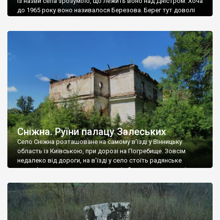
Із назви села зрозуміло, що лежить воно над Дністром. Хоча
до 1965 року воно називалося Березова. Берег тут доволі
високий і крутий, як і майже всюди на Поділлі, але є кілька
грунтових доріг, які збігають аж до самої води – цим
Наддністрянське відрізняється від більшості навколишніх
сіл. У селі є мурована Михайлівська церква. Точної дати […]
Сніжна. Руїни палацу Залеських
Село Сніжна розташоване на самому в’їзді у Вінницьку
область із Київською, при дорозі на Погребище. Зовсім
недалеко від дороги, на в’їзді у село стоїть радянське
рельєфне пано, яке показує жінку і яблуню, а трохи далі, десь
серед дерев, заховалися руїни палацу Залеських. З дороги їх
не видно, але видно дві стареньких колії у траві – […]