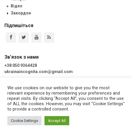
Відео
Закордон
Підпишіться
Зв'язок з нами
+38 050 9364428
ukrainaincognita.com@gmail.com
We use cookies on our website to give you the most
relevant experience by remembering your preferences and
repeat visits. By clicking “Accept All”, you consent to the use
of ALL the cookies. However, you may visit "Cookie Settings"
to provide a controlled consent.
© UkrainaIncognita 2012 - 2026
Cookie Settings
Accept All
Розробка сайту
geotlon.com