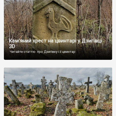
Кам’яний хрест на цвинтарі у Дзигівці
3D
Читайте статтю про Дзигівку і її цвинтар