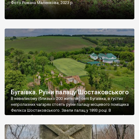
Фото Романа Маленкова, 2023 р.
Бугаївка. Руїни палацу Шостаковського
В невеликому (близько 200 жителів) селі Бугаївка, в густих
непролазних чагарях стоять руїни палацу місцевого поміщика
Фелікса Шостаковського. Звели палац у 1893 році. В
радянський період у ньому спочатку містилася школа, потім
клуб, ще пізніше – гуртожиток. У 60-х роках минулого
століття тут розмістили туберкульозну лікарню. Коли із
палацу виїхала лікарня – ми точно не […]