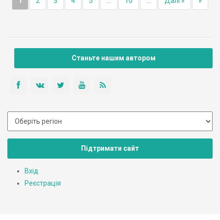
1
2
3
4
5
...
10
...
Далі »
»
Станьте нашим автором
Підтримати сайт
Вхід
Реєстрація