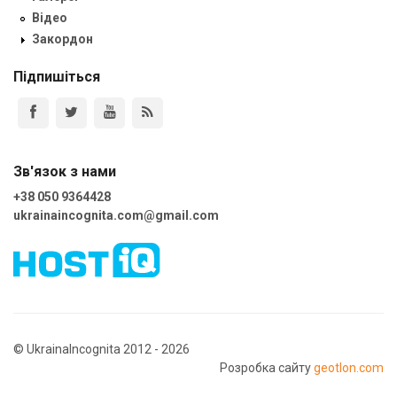
Відео
Закордон
Підпишіться
Зв'язок з нами
+38 050 9364428
ukrainaincognita.com@gmail.com
© UkrainaIncognita 2012 - 2026
Розробка сайту
geotlon.com