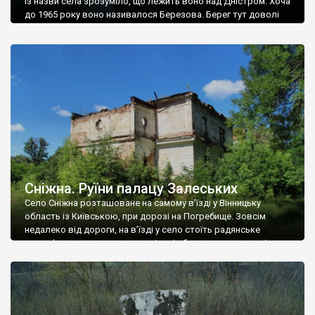
Із назви села зрозуміло, що лежить воно над Дністром. Хоча
до 1965 року воно називалося Березова. Берег тут доволі
високий і крутий, як і майже всюди на Поділлі, але є кілька
грунтових доріг, які збігають аж до самої води – цим
Наддністрянське відрізняється від більшості навколишніх
сіл. У селі є мурована Михайлівська церква. Точної дати […]
Сніжна. Руїни палацу Залеських
Село Сніжна розташоване на самому в’їзді у Вінницьку
область із Київською, при дорозі на Погребище. Зовсім
недалеко від дороги, на в’їзді у село стоїть радянське
рельєфне пано, яке показує жінку і яблуню, а трохи далі, десь
серед дерев, заховалися руїни палацу Залеських. З дороги їх
не видно, але видно дві стареньких колії у траві – […]