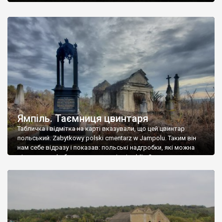
Ямпіль. Таємниця цвинтаря
Табличка і відмітка на карті вказували, що цей цвинтар
польський. Zabytkowy polski cmentarz w Jampolu. Таким він
нам себе відразу і показав: польські надгробки, які можна
віднести до фабричних, польські епітафії… Загалом цвинтар
виявився величезним – порахували площу у GoogleMaps –
виявилося більше семи гектарів. Перше враження про
абсолютну звичайність польського цвинтаря виявилося
оманливим – […]