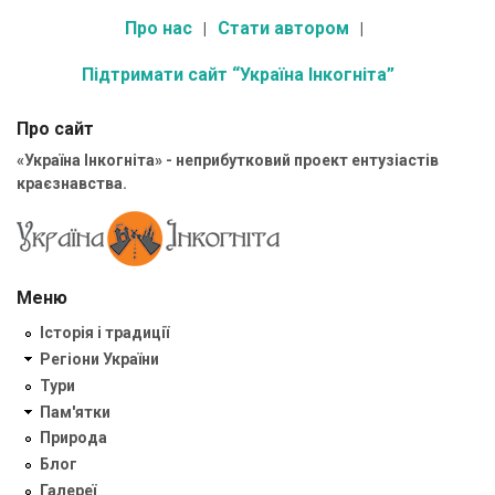
Про нас
Стати автором
Підтримати сайт “Україна Інкогніта”
Про сайт
«Україна Інкогніта» - неприбутковий проект ентузіастів
краєзнавства.
Меню
Історія і традиції
Регіони України
Тури
Пам'ятки
Природа
Блог
Галереї