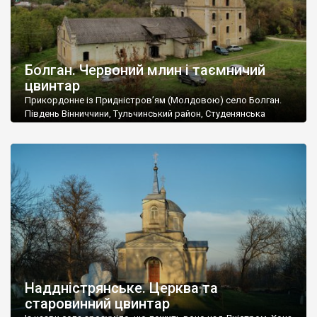
Болган. Червоний млин і таємничий
цвинтар
Прикордонне із Придністров’ям (Молдовою) село Болган.
Південь Вінниччини, Тульчинський район, Студенянська
громада. У селі мешкає близько тисячі осіб. Спочатку ми
дізналися, що у Болгані є величезний захаращений
старовинний цвинтар із кам’яними хрестами. Всі епітафії, які
збереглися, написані кирилицею, церковнослов’янською
мовою. За всіма традиційними ознаками – цвинтар
український. Хрести датуються 19 століттям. У 1924-1940
роках Болган […]
Наддністрянське. Церква та
старовинний цвинтар