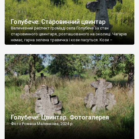
Голубече. Старовинний цвинтар
Величезний респект громаді села Голубече за стан
старовинного цвинтаря, розташованого на околиці. Чагарів
немає, гарна зелена травичка і кози пасуться. Кози –
найкращий регулятор шкідливої, для старих кладовищ,
рослинності. Навесні, коли паростки дерев вкриваються
бруньками, кози ті бруньки обгризають, бо то улюблений
делікатес. На цвинтарі у Голубечому ціла колекція
різноманітних форм хрестів. Село відносно невелике, […]
Голубече. Цвинтар. Фотогалерея
Фото Романа Маленкова, 2024 р.