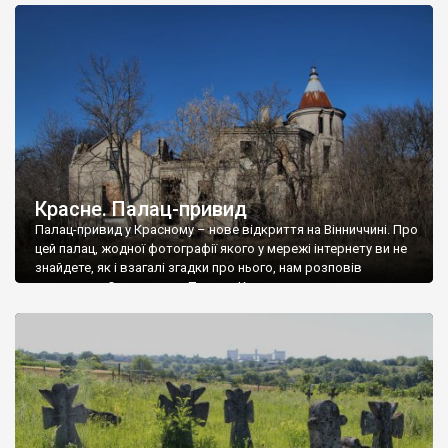
доглянутий, а в іншій суцільна руїна. Руїни палацу Тишкевичів у
Андрушівці, на Вінниччині. Такий стан […]
Красне. Палац-привид
Палац-привид у Красному – нове відкриття на Вінниччині. Про
цей палац, жодної фотографії якого у мережі інтернету ви не
знайдете, як і взагалі згадки про нього, нам розповів
мешканець Самгородка. Палац у Красному вразив не лише
станом руїни і чагарями, які його оточують, але і величчю
навіть у руїні. Можна уявно рекоструювати головний вхід із
[…]