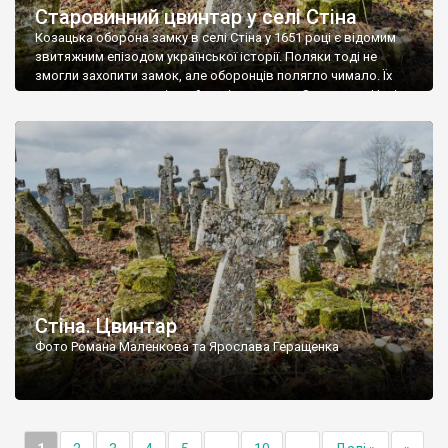
Старовинний цвинтар у селі Стіна
Козацька оборона замку в селі Стіна у 1651 році є відомим
звитяжним епізодом української історії. Поляки тоді не
змогли захопити замок, але оборонців полягло чимало. Їх
поховали на цвинтарі, який тоді називався Замковим. Нині на
місці замку церква із кам’яною огорожею, а цвинтар є. На
ньому чимало хрестів 19 століття, є такі, де епітафії стер […]
Стіна. Цвинтар
Фото Романа Маленкова та Ярослава Геращенка