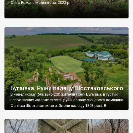
Фото Романа Маленкова, 2023 р.
Бугаївка. Руїни палацу Шостаковського
В невеликому (близько 200 жителів) селі Бугаївка, в густих
непролазних чагарях стоять руїни палацу місцевого поміщика
Фелікса Шостаковського. Звели палац у 1893 році. В
радянський період у ньому спочатку містилася школа, потім
клуб, ще пізніше – гуртожиток. У 60-х роках минулого
століття тут розмістили туберкульозну лікарню. Коли із
палацу виїхала лікарня – ми точно не […]