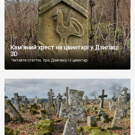
Кам’яний хрест на цвинтарі у Дзигівці
3D
Читайте статтю про Дзигівку і її цвинтар