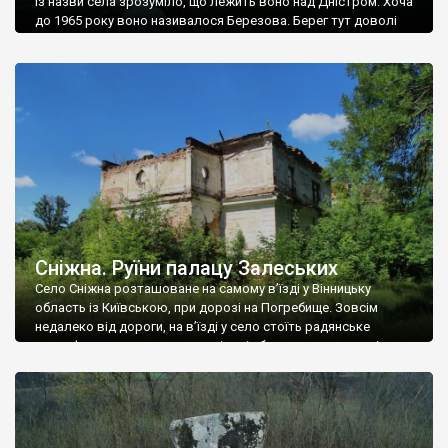
Із назви села зрозуміло, що лежить воно над Дністром. Хоча
до 1965 року воно називалося Березова. Берег тут доволі
високий і крутий, як і майже всюди на Поділлі, але є кілька
грунтових доріг, які збігають аж до самої води – цим
Наддністрянське відрізняється від більшості навколишніх
сіл. У селі є мурована Михайлівська церква. Точної дати […]
Сніжна. Руїни палацу Залеських
Село Сніжна розташоване на самому в’їзді у Вінницьку
область із Київською, при дорозі на Погребище. Зовсім
недалеко від дороги, на в’їзді у село стоїть радянське
рельєфне пано, яке показує жінку і яблуню, а трохи далі, десь
серед дерев, заховалися руїни палацу Залеських. З дороги їх
не видно, але видно дві стареньких колії у траві – […]