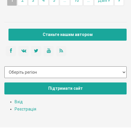
1
2
3
4
5
...
10
...
Далі »
»
Станьте нашим автором
Підтримати сайт
Вхід
Реєстрація