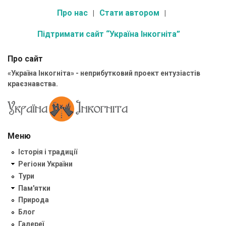
Про нас
Стати автором
Підтримати сайт “Україна Інкогніта”
Про сайт
«Україна Інкогніта» - неприбутковий проект ентузіастів
краєзнавства.
Меню
Історія і традиції
Регіони України
Тури
Пам'ятки
Природа
Блог
Галереї