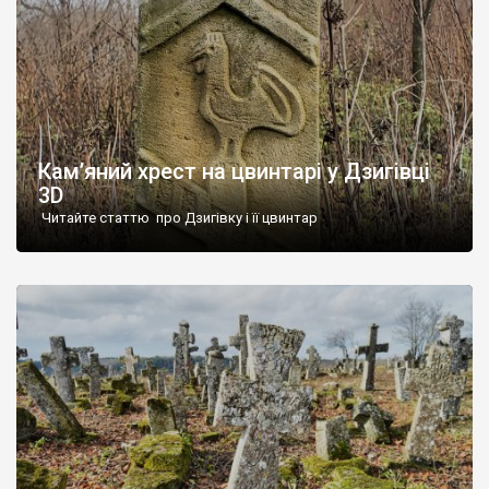
Кам’яний хрест на цвинтарі у Дзигівці
3D
Читайте статтю про Дзигівку і її цвинтар