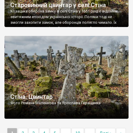
Старовинний цвинтар у селі Стіна
Козацька оборона замку в селі Стіна у 1651 році є відомим
звитяжним епізодом української історії. Поляки тоді не
змогли захопити замок, але оборонців полягло чимало. Їх
поховали на цвинтарі, який тоді називався Замковим. Нині на
місці замку церква із кам’яною огорожею, а цвинтар є. На
ньому чимало хрестів 19 століття, є такі, де епітафії стер […]
Стіна. Цвинтар
Фото Романа Маленкова та Ярослава Геращенка