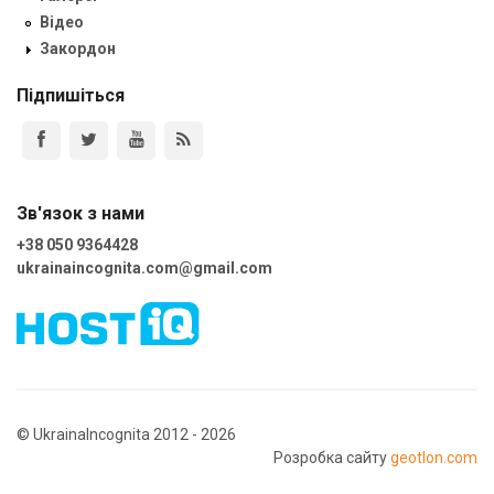
Відео
Закордон
Підпишіться
Зв'язок з нами
+38 050 9364428
ukrainaincognita.com@gmail.com
© UkrainaIncognita 2012 - 2026
Розробка сайту
geotlon.com