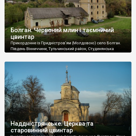
Болган. Червоний млин і таємничий
цвинтар
Прикордонне із Придністров’ям (Молдовою) село Болган.
Південь Вінниччини, Тульчинський район, Студенянська
громада. У селі мешкає близько тисячі осіб. Спочатку ми
дізналися, що у Болгані є величезний захаращений
старовинний цвинтар із кам’яними хрестами. Всі епітафії, які
збереглися, написані кирилицею, церковнослов’янською
мовою. За всіма традиційними ознаками – цвинтар
український. Хрести датуються 19 століттям. У 1924-1940
роках Болган […]
Наддністрянське. Церква та
старовинний цвинтар