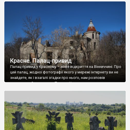
доглянутий, а в іншій суцільна руїна. Руїни палацу Тишкевичів у
Андрушівці, на Вінниччині. Такий стан […]
Красне. Палац-привид
Палац-привид у Красному – нове відкриття на Вінниччині. Про
цей палац, жодної фотографії якого у мережі інтернету ви не
знайдете, як і взагалі згадки про нього, нам розповів
мешканець Самгородка. Палац у Красному вразив не лише
станом руїни і чагарями, які його оточують, але і величчю
навіть у руїні. Можна уявно рекоструювати головний вхід із
[…]