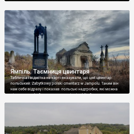
Ямпіль. Таємниця цвинтаря
Табличка і відмітка на карті вказували, що цей цвинтар
польський. Zabytkowy polski cmentarz w Jampolu. Таким він
нам себе відразу і показав: польські надгробки, які можна
віднести до фабричних, польські епітафії… Загалом цвинтар
виявився величезним – порахували площу у GoogleMaps –
виявилося більше семи гектарів. Перше враження про
абсолютну звичайність польського цвинтаря виявилося
оманливим – […]