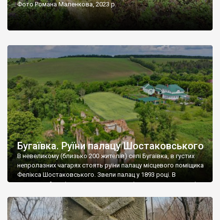
Фото Романа Маленкова, 2023 р.
Бугаївка. Руїни палацу Шостаковського
В невеликому (близько 200 жителів) селі Бугаївка, в густих
непролазних чагарях стоять руїни палацу місцевого поміщика
Фелікса Шостаковського. Звели палац у 1893 році. В
радянський період у ньому спочатку містилася школа, потім
клуб, ще пізніше – гуртожиток. У 60-х роках минулого
століття тут розмістили туберкульозну лікарню. Коли із
палацу виїхала лікарня – ми точно не […]