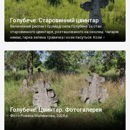
Голубече. Старовинний цвинтар
Величезний респект громаді села Голубече за стан
старовинного цвинтаря, розташованого на околиці. Чагарів
немає, гарна зелена травичка і кози пасуться. Кози –
найкращий регулятор шкідливої, для старих кладовищ,
рослинності. Навесні, коли паростки дерев вкриваються
бруньками, кози ті бруньки обгризають, бо то улюблений
делікатес. На цвинтарі у Голубечому ціла колекція
різноманітних форм хрестів. Село відносно невелике, […]
Голубече. Цвинтар. Фотогалерея
Фото Романа Маленкова, 2024 р.