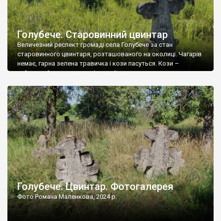
Голубече. Старовинний цвинтар
Величезний респект громаді села Голубече за стан
старовинного цвинтаря, розташованого на околиці. Чагарів
немає, гарна зелена травичка і кози пасуться. Кози –
найкращий регулятор шкідливої, для старих кладовищ,
рослинності. Навесні, коли паростки дерев вкриваються
бруньками, кози ті бруньки обгризають, бо то улюблений
делікатес. На цвинтарі у Голубечому ціла колекція
різноманітних форм хрестів. Село відносно невелике, […]
Голубече. Цвинтар. Фотогалерея
Фото Романа Маленкова, 2024 р.