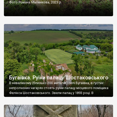
Фото Романа Маленкова, 2023 р.
Бугаївка. Руїни палацу Шостаковського
В невеликому (близько 200 жителів) селі Бугаївка, в густих
непролазних чагарях стоять руїни палацу місцевого поміщика
Фелікса Шостаковського. Звели палац у 1893 році. В
радянський період у ньому спочатку містилася школа, потім
клуб, ще пізніше – гуртожиток. У 60-х роках минулого
століття тут розмістили туберкульозну лікарню. Коли із
палацу виїхала лікарня – ми точно не […]