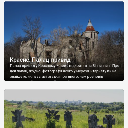
доглянутий, а в іншій суцільна руїна. Руїни палацу Тишкевичів у
Андрушівці, на Вінниччині. Такий стан […]
Красне. Палац-привид
Палац-привид у Красному – нове відкриття на Вінниччині. Про
цей палац, жодної фотографії якого у мережі інтернету ви не
знайдете, як і взагалі згадки про нього, нам розповів
мешканець Самгородка. Палац у Красному вразив не лише
станом руїни і чагарями, які його оточують, але і величчю
навіть у руїні. Можна уявно рекоструювати головний вхід із
[…]