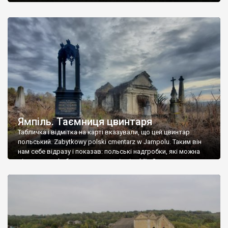
Ямпіль. Таємниця цвинтаря
Табличка і відмітка на карті вказували, що цей цвинтар
польський. Zabytkowy polski cmentarz w Jampolu. Таким він
нам себе відразу і показав: польські надгробки, які можна
віднести до фабричних, польські епітафії… Загалом цвинтар
виявився величезним – порахували площу у GoogleMaps –
виявилося більше семи гектарів. Перше враження про
абсолютну звичайність польського цвинтаря виявилося
оманливим – […]