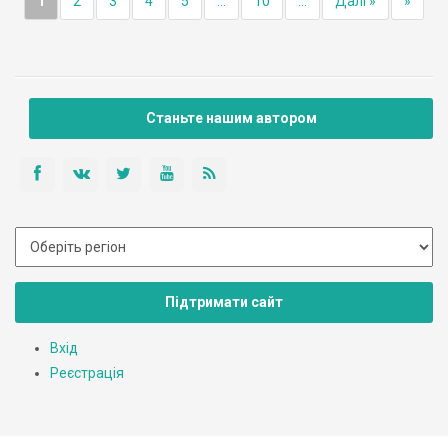
1
2
3
4
5
...
10
...
Далі »
»
Станьте нашим автором
Підтримати сайт
Вхід
Реєстрація