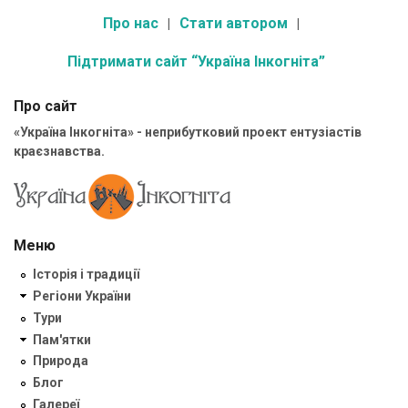
Про нас
Стати автором
Підтримати сайт “Україна Інкогніта”
Про сайт
«Україна Інкогніта» - неприбутковий проект ентузіастів
краєзнавства.
Меню
Історія і традиції
Регіони України
Тури
Пам'ятки
Природа
Блог
Галереї