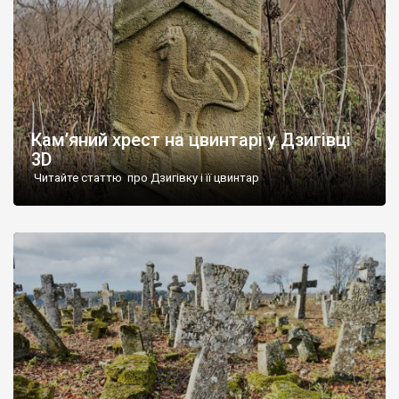
Кам’яний хрест на цвинтарі у Дзигівці
3D
Читайте статтю про Дзигівку і її цвинтар