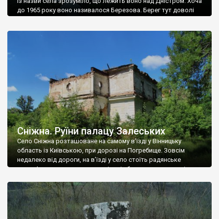
Із назви села зрозуміло, що лежить воно над Дністром. Хоча
до 1965 року воно називалося Березова. Берег тут доволі
високий і крутий, як і майже всюди на Поділлі, але є кілька
грунтових доріг, які збігають аж до самої води – цим
Наддністрянське відрізняється від більшості навколишніх
сіл. У селі є мурована Михайлівська церква. Точної дати […]
Сніжна. Руїни палацу Залеських
Село Сніжна розташоване на самому в’їзді у Вінницьку
область із Київською, при дорозі на Погребище. Зовсім
недалеко від дороги, на в’їзді у село стоїть радянське
рельєфне пано, яке показує жінку і яблуню, а трохи далі, десь
серед дерев, заховалися руїни палацу Залеських. З дороги їх
не видно, але видно дві стареньких колії у траві – […]