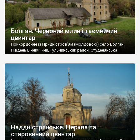
Болган. Червоний млин і таємничий
цвинтар
Прикордонне із Придністров’ям (Молдовою) село Болган.
Південь Вінниччини, Тульчинський район, Студенянська
громада. У селі мешкає близько тисячі осіб. Спочатку ми
дізналися, що у Болгані є величезний захаращений
старовинний цвинтар із кам’яними хрестами. Всі епітафії, які
збереглися, написані кирилицею, церковнослов’янською
мовою. За всіма традиційними ознаками – цвинтар
український. Хрести датуються 19 століттям. У 1924-1940
роках Болган […]
Наддністрянське. Церква та
старовинний цвинтар