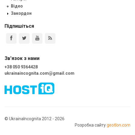
Відео
Закордон
Підпишіться
Зв'язок з нами
+38 050 9364428
ukrainaincognita.com@gmail.com
© UkrainaIncognita 2012 - 2026
Розробка сайту
geotlon.com