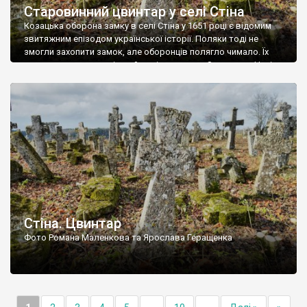
Старовинний цвинтар у селі Стіна
Козацька оборона замку в селі Стіна у 1651 році є відомим
звитяжним епізодом української історії. Поляки тоді не
змогли захопити замок, але оборонців полягло чимало. Їх
поховали на цвинтарі, який тоді називався Замковим. Нині на
місці замку церква із кам’яною огорожею, а цвинтар є. На
ньому чимало хрестів 19 століття, є такі, де епітафії стер […]
Стіна. Цвинтар
Фото Романа Маленкова та Ярослава Геращенка