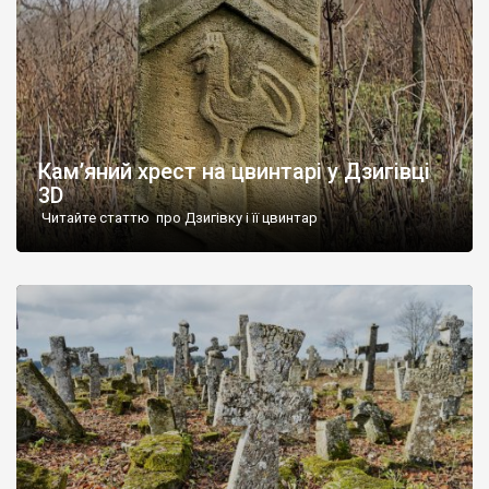
Кам’яний хрест на цвинтарі у Дзигівці
3D
Читайте статтю про Дзигівку і її цвинтар