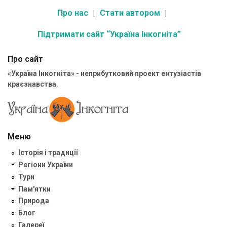
Про нас
Стати автором
Підтримати сайт “Україна Інкогніта”
Про сайт
«Україна Інкогніта» - неприбутковий проект ентузіастів
краєзнавства.
Меню
Історія і традиції
Регіони України
Тури
Пам'ятки
Природа
Блог
Галереї