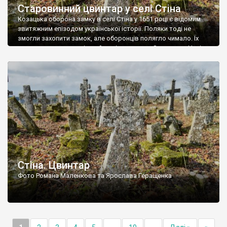
Старовинний цвинтар у селі Стіна
Козацька оборона замку в селі Стіна у 1651 році є відомим
звитяжним епізодом української історії. Поляки тоді не
змогли захопити замок, але оборонців полягло чимало. Їх
поховали на цвинтарі, який тоді називався Замковим. Нині на
місці замку церква із кам’яною огорожею, а цвинтар є. На
ньому чимало хрестів 19 століття, є такі, де епітафії стер […]
Стіна. Цвинтар
Фото Романа Маленкова та Ярослава Геращенка