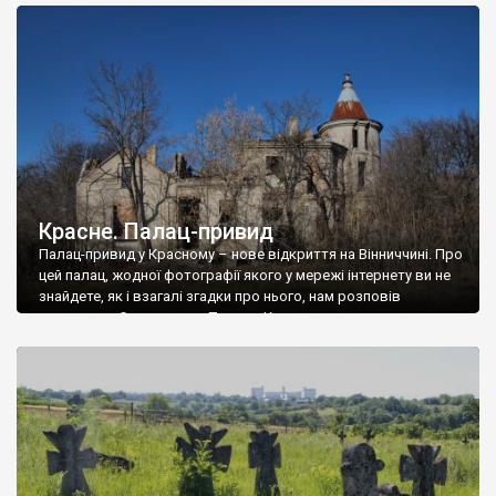
доглянутий, а в іншій суцільна руїна. Руїни палацу Тишкевичів у
Андрушівці, на Вінниччині. Такий стан […]
Красне. Палац-привид
Палац-привид у Красному – нове відкриття на Вінниччині. Про
цей палац, жодної фотографії якого у мережі інтернету ви не
знайдете, як і взагалі згадки про нього, нам розповів
мешканець Самгородка. Палац у Красному вразив не лише
станом руїни і чагарями, які його оточують, але і величчю
навіть у руїні. Можна уявно рекоструювати головний вхід із
[…]