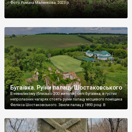
Фото Романа Маленкова, 2023 р.
Бугаївка. Руїни палацу Шостаковського
В невеликому (близько 200 жителів) селі Бугаївка, в густих
непролазних чагарях стоять руїни палацу місцевого поміщика
Фелікса Шостаковського. Звели палац у 1893 році. В
радянський період у ньому спочатку містилася школа, потім
клуб, ще пізніше – гуртожиток. У 60-х роках минулого
століття тут розмістили туберкульозну лікарню. Коли із
палацу виїхала лікарня – ми точно не […]