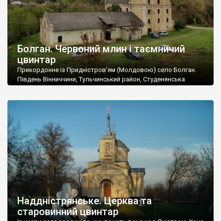
Болган. Червоний млин і таємничий
цвинтар
Прикордонне із Придністров’ям (Молдовою) село Болган.
Південь Вінниччини, Тульчинський район, Студенянська
громада. У селі мешкає близько тисячі осіб. Спочатку ми
дізналися, що у Болгані є величезний захаращений
старовинний цвинтар із кам’яними хрестами. Всі епітафії, які
збереглися, написані кирилицею, церковнослов’янською
мовою. За всіма традиційними ознаками – цвинтар
український. Хрести датуються 19 століттям. У 1924-1940
роках Болган […]
Наддністрянське. Церква та
старовинний цвинтар