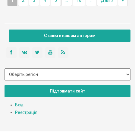
1
2
3
4
5
...
10
...
Далі »
»
Станьте нашим автором
Підтримати сайт
Вхід
Реєстрація