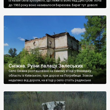
Із назви села зрозуміло, що лежить воно над Дністром. Хоча
до 1965 року воно називалося Березова. Берег тут доволі
високий і крутий, як і майже всюди на Поділлі, але є кілька
грунтових доріг, які збігають аж до самої води – цим
Наддністрянське відрізняється від більшості навколишніх
сіл. У селі є мурована Михайлівська церква. Точної дати […]
Сніжна. Руїни палацу Залеських
Село Сніжна розташоване на самому в’їзді у Вінницьку
область із Київською, при дорозі на Погребище. Зовсім
недалеко від дороги, на в’їзді у село стоїть радянське
рельєфне пано, яке показує жінку і яблуню, а трохи далі, десь
серед дерев, заховалися руїни палацу Залеських. З дороги їх
не видно, але видно дві стареньких колії у траві – […]