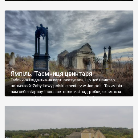
Ямпіль. Таємниця цвинтаря
Табличка і відмітка на карті вказували, що цей цвинтар
польський. Zabytkowy polski cmentarz w Jampolu. Таким він
нам себе відразу і показав: польські надгробки, які можна
віднести до фабричних, польські епітафії… Загалом цвинтар
виявився величезним – порахували площу у GoogleMaps –
виявилося більше семи гектарів. Перше враження про
абсолютну звичайність польського цвинтаря виявилося
оманливим – […]