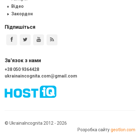
Відео
Закордон
Підпишіться
Зв'язок з нами
+38 050 9364428
ukrainaincognita.com@gmail.com
© UkrainaIncognita 2012 - 2026
Розробка сайту
geotlon.com