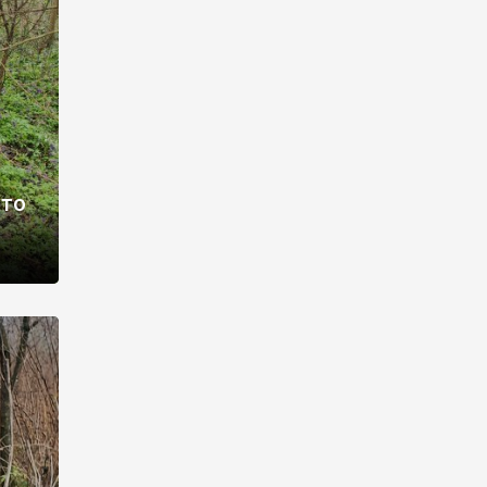
раві –
ото