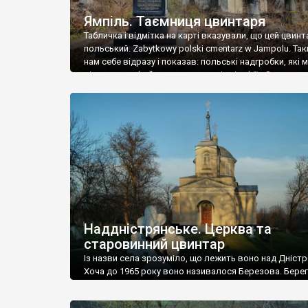
Ямпіль. Таємниця цвинтаря
Табличка і відмітка на карті вказували, що цей цвинт
польський. Zabytkowy polski cmentarz w Jampolu. Так
нам себе відразу і показав: польські надгробки, які
віднести до фабричних, польські епітафії… Загалом 
виявився величезним – порахували площу у Google
виявилося більше семи гектарів. Перше враження п
абсолютну звичайність польського цвинтаря вияви
оманливим – […]
Наддністрянське. Церква та
старовинний цвинтар
Із назви села зрозуміло, що лежить воно над Дністр
Хоча до 1965 року воно називалося Березова. Берег
доволі високий і крутий, як і майже всюди на Поділлі
кілька грунтових доріг, які збігають аж до самої вод