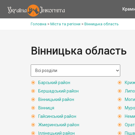
Крам
Головна
>
Міста та регіони
>
Вінницька область
Вінницька область
Барський район
Криж
Бершадський район
Липо
Вінницький район
Моги
Вінниця
Муро
Гайсинський район
Неми
Жмеринський район
Орат
Іллінецький район
Піща