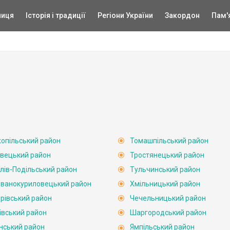
ниця
Історія і традиції
Регіони України
Закордон
Пам'
опільський район
Томашпільський район
вецький район
Тростянецький район
лів-Подільський район
Тульчинський район
ванокуриловецький район
Хмільницький район
рівський район
Чечельницький район
івський район
Шаргородський район
нський район
Ямпільський район