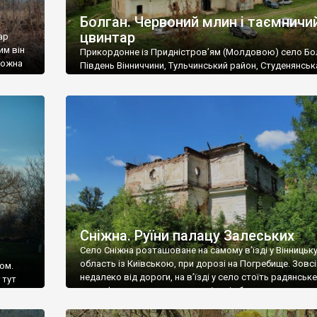
Болган. Червоний млин і таємничи
цвинтар
ар
им він
Прикордонне із Придністров’ям (Молдовою) село Бо
 можна
Південь Вінниччини, Тульчинський район, Студенянськ
цвинтар
громада. У селі мешкає близько тисячі осіб. Спочатку
Maps –
дізналися, що у Болгані є величезний захаращений
ро
старовинний цвинтар із кам’яними хрестами. Всі епітафі
лося
збереглися, написані кирилицею, церковнослов’янсь
мовою. За всіма традиційними ознаками – цвинтар
український. Хрести датуються 19 століттям. У 1924-1
роках Болган […]
Сніжна. Руїни палацу Залеських
Село Сніжна розташоване на самому в’їзді у Вінницьк
область із Київською, при дорозі на Погребище. Зовс
ом.
недалеко від дороги, на в’їзді у село стоїть радянське
 тут
рельєфне пано, яке показує жінку і яблуню, а трохи дал
, але є
десь серед дерев, заховалися руїни палацу Залеських.
и – цим