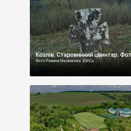
Наддністрянське відрізняється від більшості навко
сіл. У селі є мурована Михайлівська церква. Точної д
Козлів. Старовинний цвинтар. Фо
Фото Романа Маленкова, 2023 р.