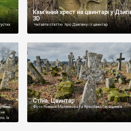
Кам’яний хрест на цвинтарі у Дзигі
3D
густих
Читайте статтю про Дзигівку і її цвинтар
93 році.
ола,
инулого
и із
Стіна. Цвинтар
ідомим
Фото Романа Маленкова та Ярослава Геращенка
 не
о. Їх
. Нині
ар є.