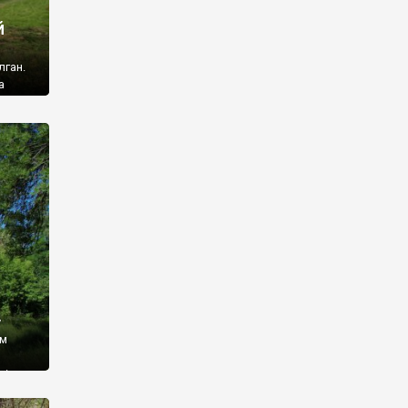
й
лган.
а
 ми
ї, які
кою
940
у
ім
і,
 З