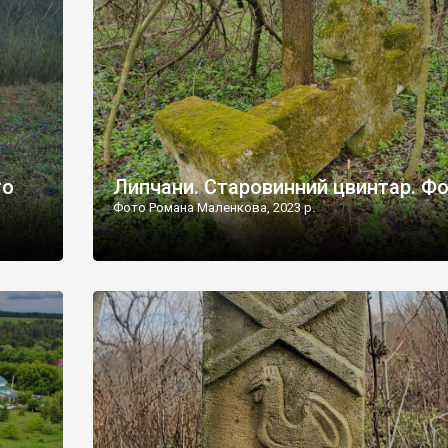
дороги їх не видно, але видно дві стареньких колії у т
лишніх
[…]
ати […]
то
Липчани. Старовинний цвинтар. Ф
Фото Романа Маленкова, 2023 р.