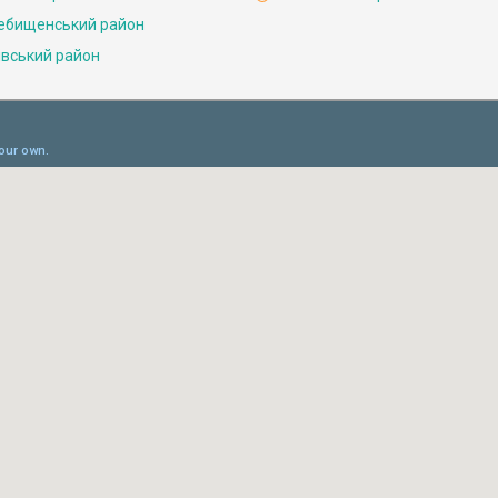
ебищенський район
івський район