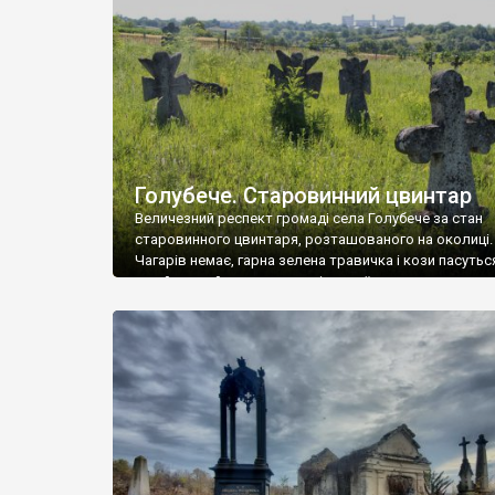
у Андрушівці, на Вінниччині. Такий стан […]
Голубече. Старовинний цвинтар
Величезний респект громаді села Голубече за стан
старовинного цвинтаря, розташованого на околиці.
Чагарів немає, гарна зелена травичка і кози пасутьс
– найкращий регулятор шкідливої, для старих клад
рослинності. Навесні, коли паростки дерев вкрива
бруньками, кози ті бруньки обгризають, бо то улюбл
делікатес. На цвинтарі у Голубечому ціла колекція
різноманітних форм хрестів. Село відносно невелике,