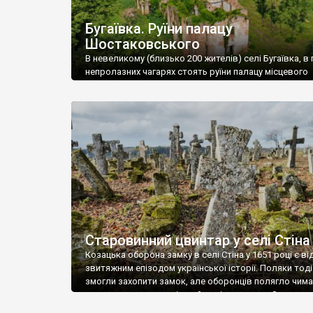
Бугаївка. Руїни палацу
Шостаковського
В невеликому (близько 200 жителів) селі Бугаївка, в 
непролазних чагарях стоять руїни палацу місцевого
поміщика Фелікса Шостаковського. Звели палац у 18
В радянський період у ньому спочатку містилася шк
потім клуб, ще пізніше – гуртожиток. У 60-х роках м
століття тут розмістили туберкульозну лікарню. Кол
палацу виїхала лікарня – ми точно не […]
Старовинний цвинтар у селі Стіна
Козацька оборона замку в селі Стіна у 1651 році є в
звитяжним епізодом української історії. Поляки тоді
змогли захопити замок, але оборонців полягло чимал
поховали на цвинтарі, який тоді називався Замковим
на місці замку церква із кам’яною огорожею, а цвинт