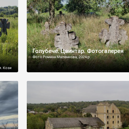
[…]
Голубече. Цвинтар. Фотогалерея
Фото Романа Маленкова, 2024 р.
я. Кози
овищ,
ються
ений
 […]