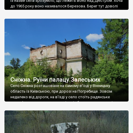
Із назви села зрозуміло, що лежить воно над Дністром. Хоча
до 1965 року воно називалося Березова. Берег тут доволі
високий і крутий, як і майже всюди на Поділлі, але є кілька
грунтових доріг, які збігають аж до самої води – цим
Наддністрянське відрізняється від більшості навколишніх
сіл. У селі є мурована Михайлівська церква. Точної дати […]
Сніжна. Руїни палацу Залеських
Село Сніжна розташоване на самому в’їзді у Вінницьку
область із Київською, при дорозі на Погребище. Зовсім
недалеко від дороги, на в’їзді у село стоїть радянське
рельєфне пано, яке показує жінку і яблуню, а трохи далі, десь
серед дерев, заховалися руїни палацу Залеських. З дороги їх
не видно, але видно дві стареньких колії у траві – […]