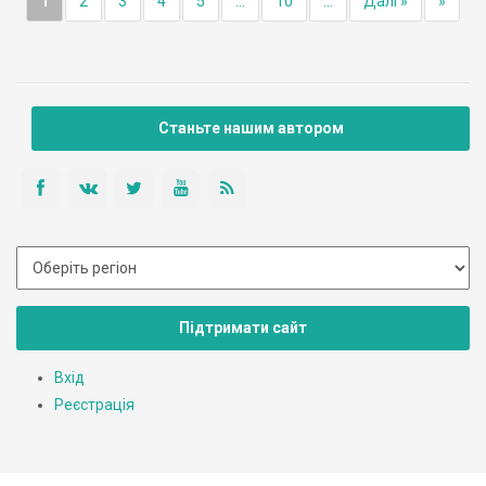
1
2
3
4
5
...
10
...
Далі »
»
Станьте нашим автором
Підтримати сайт
Вхід
Реєстрація