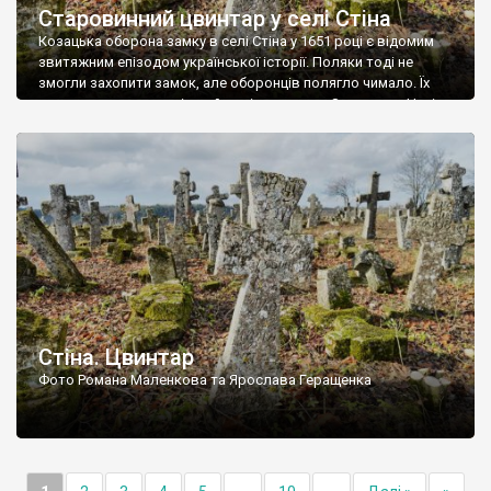
Старовинний цвинтар у селі Стіна
Козацька оборона замку в селі Стіна у 1651 році є відомим
звитяжним епізодом української історії. Поляки тоді не
змогли захопити замок, але оборонців полягло чимало. Їх
поховали на цвинтарі, який тоді називався Замковим. Нині на
місці замку церква із кам’яною огорожею, а цвинтар є. На
ньому чимало хрестів 19 століття, є такі, де епітафії стер […]
Стіна. Цвинтар
Фото Романа Маленкова та Ярослава Геращенка