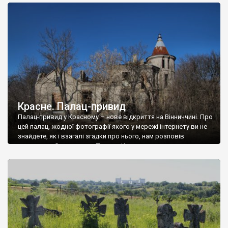
доглянутий, а в іншій суцільна руїна. Руїни палацу Тишкевичів у
Андрушівці, на Вінниччині. Такий стан […]
Красне. Палац-привид
Палац-привид у Красному – нове відкриття на Вінниччині. Про
цей палац, жодної фотографії якого у мережі інтернету ви не
знайдете, як і взагалі згадки про нього, нам розповів
мешканець Самгородка. Палац у Красному вразив не лише
станом руїни і чагарями, які його оточують, але і величчю
навіть у руїні. Можна уявно рекоструювати головний вхід із
[…]