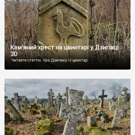
Кам’яний хрест на цвинтарі у Дзигівці
3D
Читайте статтю про Дзигівку і її цвинтар