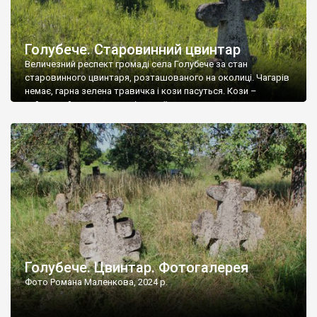
Голубече. Старовинний цвинтар
Величезний респект громаді села Голубече за стан
старовинного цвинтаря, розташованого на околиці. Чагарів
немає, гарна зелена травичка і кози пасуться. Кози –
найкращий регулятор шкідливої, для старих кладовищ,
рослинності. Навесні, коли паростки дерев вкриваються
бруньками, кози ті бруньки обгризають, бо то улюблений
делікатес. На цвинтарі у Голубечому ціла колекція
різноманітних форм хрестів. Село відносно невелике, […]
Голубече. Цвинтар. Фотогалерея
Фото Романа Маленкова, 2024 р.