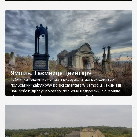
Ямпіль. Таємниця цвинтаря
Табличка і відмітка на карті вказували, що цей цвинтар
польський. Zabytkowy polski cmentarz w Jampolu. Таким він
нам себе відразу і показав: польські надгробки, які можна
віднести до фабричних, польські епітафії… Загалом цвинтар
виявився величезним – порахували площу у GoogleMaps –
виявилося більше семи гектарів. Перше враження про
абсолютну звичайність польського цвинтаря виявилося
оманливим – […]