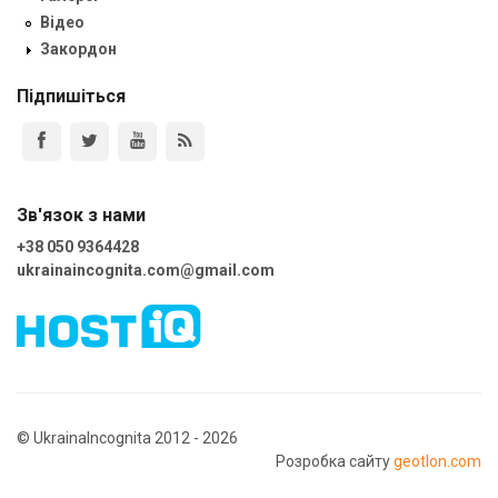
Відео
Закордон
Підпишіться
Зв'язок з нами
+38 050 9364428
ukrainaincognita.com@gmail.com
© UkrainaIncognita 2012 - 2026
Розробка сайту
geotlon.com