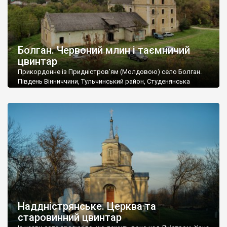
Болган. Червоний млин і таємничий
цвинтар
Прикордонне із Придністров’ям (Молдовою) село Болган.
Південь Вінниччини, Тульчинський район, Студенянська
громада. У селі мешкає близько тисячі осіб. Спочатку ми
дізналися, що у Болгані є величезний захаращений
старовинний цвинтар із кам’яними хрестами. Всі епітафії, які
збереглися, написані кирилицею, церковнослов’янською
мовою. За всіма традиційними ознаками – цвинтар
український. Хрести датуються 19 століттям. У 1924-1940
роках Болган […]
Наддністрянське. Церква та
старовинний цвинтар