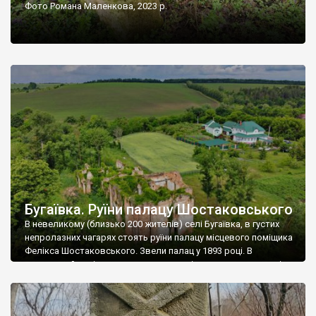
Фото Романа Маленкова, 2023 р.
Бугаївка. Руїни палацу Шостаковського
В невеликому (близько 200 жителів) селі Бугаївка, в густих
непролазних чагарях стоять руїни палацу місцевого поміщика
Фелікса Шостаковського. Звели палац у 1893 році. В
радянський період у ньому спочатку містилася школа, потім
клуб, ще пізніше – гуртожиток. У 60-х роках минулого
століття тут розмістили туберкульозну лікарню. Коли із
палацу виїхала лікарня – ми точно не […]