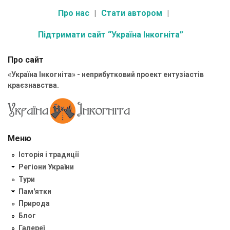
Про нас
Стати автором
Підтримати сайт “Україна Інкогніта”
Про сайт
«Україна Інкогніта» - неприбутковий проект ентузіастів
краєзнавства.
Меню
Історія і традиції
Регіони України
Тури
Пам'ятки
Природа
Блог
Галереї