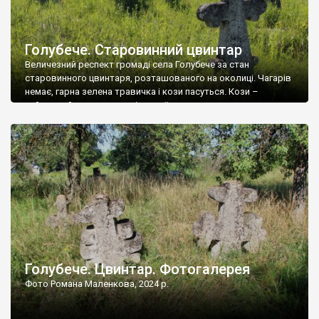
Голубече. Старовинний цвинтар
Величезний респект громаді села Голубече за стан
старовинного цвинтаря, розташованого на околиці. Чагарів
немає, гарна зелена травичка і кози пасуться. Кози –
найкращий регулятор шкідливої, для старих кладовищ,
рослинності. Навесні, коли паростки дерев вкриваються
бруньками, кози ті бруньки обгризають, бо то улюблений
делікатес. На цвинтарі у Голубечому ціла колекція
різноманітних форм хрестів. Село відносно невелике, […]
Голубече. Цвинтар. Фотогалерея
Фото Романа Маленкова, 2024 р.