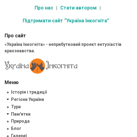
Про нас
Стати автором
Підтримати сайт “Україна Інкогніта”
Про сайт
«Україна Інкогніта» - неприбутковий проект ентузіастів
краєзнавства.
Меню
Історія і традиції
Регіони України
Тури
Пам'ятки
Природа
Блог
Галереї