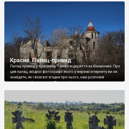
доглянутий, а в іншій суцільна руїна. Руїни палацу Тишкевичів у
Андрушівці, на Вінниччині. Такий стан […]
Красне. Палац-привид
Палац-привид у Красному – нове відкриття на Вінниччині. Про
цей палац, жодної фотографії якого у мережі інтернету ви не
знайдете, як і взагалі згадки про нього, нам розповів
мешканець Самгородка. Палац у Красному вразив не лише
станом руїни і чагарями, які його оточують, але і величчю
навіть у руїні. Можна уявно рекоструювати головний вхід із
[…]