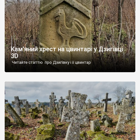
Кам’яний хрест на цвинтарі у Дзигівці
3D
Читайте статтю про Дзигівку і її цвинтар