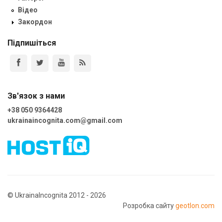
Відео
Закордон
Підпишіться
Зв'язок з нами
+38 050 9364428
ukrainaincognita.com@gmail.com
© UkrainaIncognita 2012 - 2026
Розробка сайту
geotlon.com