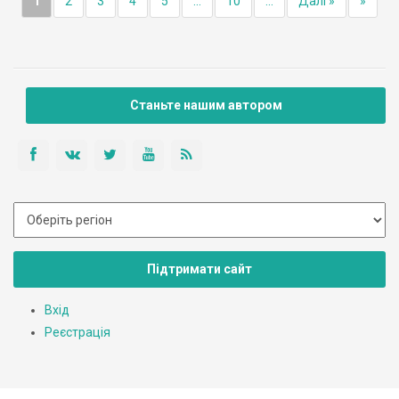
1
2
3
4
5
...
10
...
Далі »
»
Станьте нашим автором
Підтримати сайт
Вхід
Реєстрація