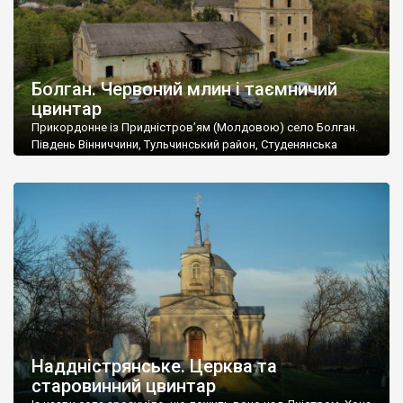
Болган. Червоний млин і таємничий
цвинтар
Прикордонне із Придністров’ям (Молдовою) село Болган.
Південь Вінниччини, Тульчинський район, Студенянська
громада. У селі мешкає близько тисячі осіб. Спочатку ми
дізналися, що у Болгані є величезний захаращений
старовинний цвинтар із кам’яними хрестами. Всі епітафії, які
збереглися, написані кирилицею, церковнослов’янською
мовою. За всіма традиційними ознаками – цвинтар
український. Хрести датуються 19 століттям. У 1924-1940
роках Болган […]
Наддністрянське. Церква та
старовинний цвинтар