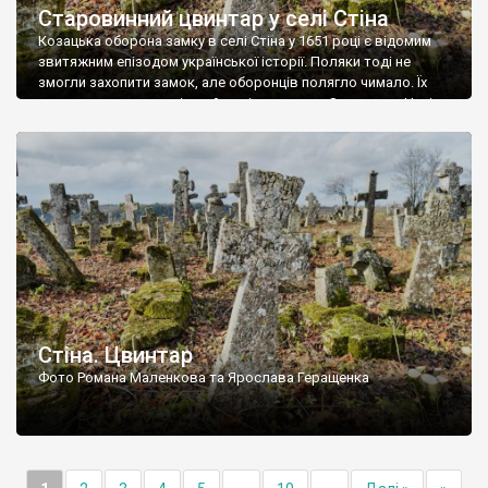
Старовинний цвинтар у селі Стіна
Козацька оборона замку в селі Стіна у 1651 році є відомим
звитяжним епізодом української історії. Поляки тоді не
змогли захопити замок, але оборонців полягло чимало. Їх
поховали на цвинтарі, який тоді називався Замковим. Нині на
місці замку церква із кам’яною огорожею, а цвинтар є. На
ньому чимало хрестів 19 століття, є такі, де епітафії стер […]
Стіна. Цвинтар
Фото Романа Маленкова та Ярослава Геращенка