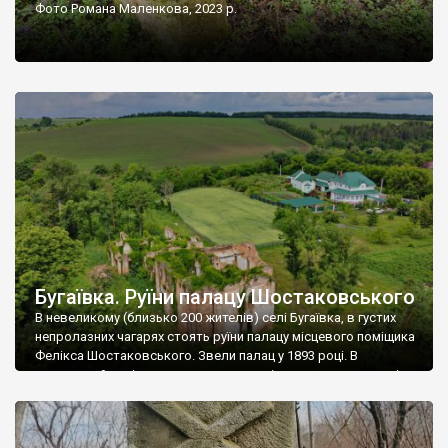
Фото Романа Маленкова, 2023 р.
Бугаївка. Руїни палацу Шостаковського
В невеликому (близько 200 жителів) селі Бугаївка, в густих
непролазних чагарях стоять руїни палацу місцевого поміщика
Фелікса Шостаковського. Звели палац у 1893 році. В
радянський період у ньому спочатку містилася школа, потім
клуб, ще пізніше – гуртожиток. У 60-х роках минулого
століття тут розмістили туберкульозну лікарню. Коли із
палацу виїхала лікарня – ми точно не […]