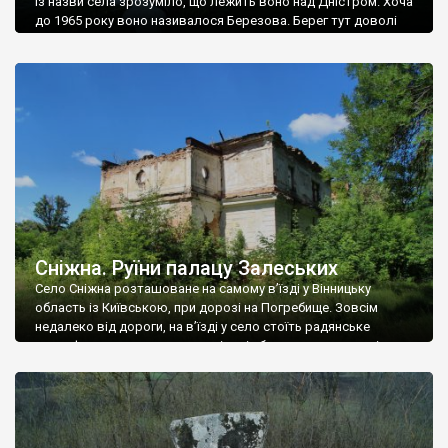
Із назви села зрозуміло, що лежить воно над Дністром. Хоча
до 1965 року воно називалося Березова. Берег тут доволі
високий і крутий, як і майже всюди на Поділлі, але є кілька
грунтових доріг, які збігають аж до самої води – цим
Наддністрянське відрізняється від більшості навколишніх
сіл. У селі є мурована Михайлівська церква. Точної дати […]
Сніжна. Руїни палацу Залеських
Село Сніжна розташоване на самому в’їзді у Вінницьку
область із Київською, при дорозі на Погребище. Зовсім
недалеко від дороги, на в’їзді у село стоїть радянське
рельєфне пано, яке показує жінку і яблуню, а трохи далі, десь
серед дерев, заховалися руїни палацу Залеських. З дороги їх
не видно, але видно дві стареньких колії у траві – […]