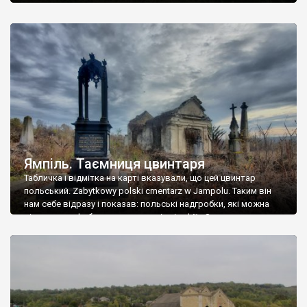
Ямпіль. Таємниця цвинтаря
Табличка і відмітка на карті вказували, що цей цвинтар
польський. Zabytkowy polski cmentarz w Jampolu. Таким він
нам себе відразу і показав: польські надгробки, які можна
віднести до фабричних, польські епітафії… Загалом цвинтар
виявився величезним – порахували площу у GoogleMaps –
виявилося більше семи гектарів. Перше враження про
абсолютну звичайність польського цвинтаря виявилося
оманливим – […]