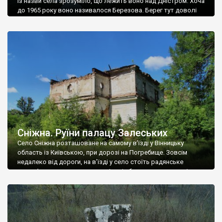
Із назви села зрозуміло, що лежить воно над Дністром. Хоча
до 1965 року воно називалося Березова. Берег тут доволі
високий і крутий, як і майже всюди на Поділлі, але є кілька
грунтових доріг, які збігають аж до самої води – цим
Наддністрянське відрізняється від більшості навколишніх
сіл. У селі є мурована Михайлівська церква. Точної дати […]
Сніжна. Руїни палацу Залеських
Село Сніжна розташоване на самому в’їзді у Вінницьку
область із Київською, при дорозі на Погребище. Зовсім
недалеко від дороги, на в’їзді у село стоїть радянське
рельєфне пано, яке показує жінку і яблуню, а трохи далі, десь
серед дерев, заховалися руїни палацу Залеських. З дороги їх
не видно, але видно дві стареньких колії у траві – […]