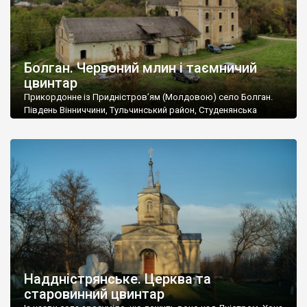
Болган. Червоний млин і таємничий
цвинтар
Прикордонне із Придністров’ям (Молдовою) село Болган.
Південь Вінниччини, Тульчинський район, Студенянська
громада. У селі мешкає близько тисячі осіб. Спочатку ми
дізналися, що у Болгані є величезний захаращений
старовинний цвинтар із кам’яними хрестами. Всі епітафії, які
збереглися, написані кирилицею, церковнослов’янською
мовою. За всіма традиційними ознаками – цвинтар
український. Хрести датуються 19 століттям. У 1924-1940
роках Болган […]
Наддністрянське. Церква та
старовинний цвинтар