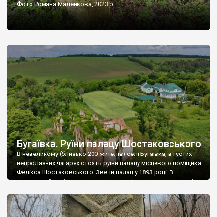
Фото Романа Маленкова, 2023 р.
Бугаївка. Руїни палацу Шостаковського
В невеликому (близько 200 жителів) селі Бугаївка, в густих
непролазних чагарях стоять руїни палацу місцевого поміщика
Фелікса Шостаковського. Звели палац у 1893 році. В
радянський період у ньому спочатку містилася школа, потім
клуб, ще пізніше – гуртожиток. У 60-х роках минулого
століття тут розмістили туберкульозну лікарню. Коли із
палацу виїхала лікарня – ми точно не […]