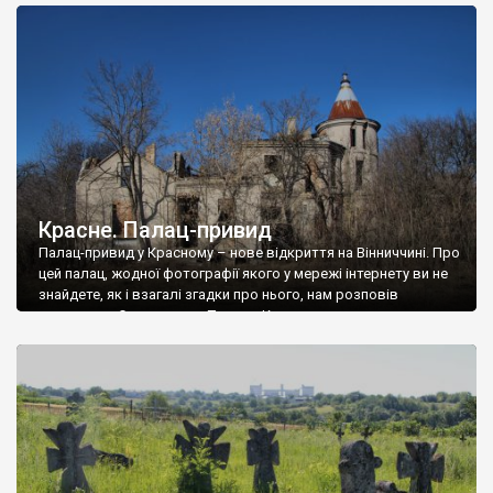
доглянутий, а в іншій суцільна руїна. Руїни палацу Тишкевичів у
Андрушівці, на Вінниччині. Такий стан […]
Красне. Палац-привид
Палац-привид у Красному – нове відкриття на Вінниччині. Про
цей палац, жодної фотографії якого у мережі інтернету ви не
знайдете, як і взагалі згадки про нього, нам розповів
мешканець Самгородка. Палац у Красному вразив не лише
станом руїни і чагарями, які його оточують, але і величчю
навіть у руїні. Можна уявно рекоструювати головний вхід із
[…]