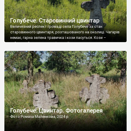
Голубече. Старовинний цвинтар
Величезний респект громаді села Голубече за стан
старовинного цвинтаря, розташованого на околиці. Чагарів
немає, гарна зелена травичка і кози пасуться. Кози –
найкращий регулятор шкідливої, для старих кладовищ,
рослинності. Навесні, коли паростки дерев вкриваються
бруньками, кози ті бруньки обгризають, бо то улюблений
делікатес. На цвинтарі у Голубечому ціла колекція
різноманітних форм хрестів. Село відносно невелике, […]
Голубече. Цвинтар. Фотогалерея
Фото Романа Маленкова, 2024 р.