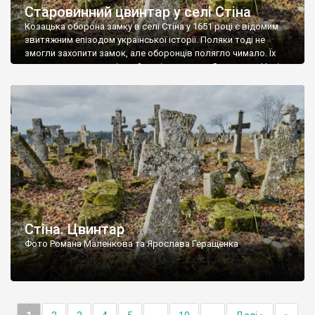
Старовинний цвинтар у селі Стіна
Козацька оборона замку в селі Стіна у 1651 році є відомим
звитяжним епізодом української історії. Поляки тоді не
змогли захопити замок, але оборонців полягло чимало. Їх
поховали на цвинтарі, який тоді називався Замковим. Нині на
місці замку церква із кам’яною огорожею, а цвинтар є. На
ньому чимало хрестів 19 століття, є такі, де епітафії стер […]
Стіна. Цвинтар
Фото Романа Маленкова та Ярослава Геращенка