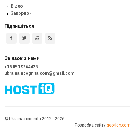
Відео
Закордон
Підпишіться
Зв'язок з нами
+38 050 9364428
ukrainaincognita.com@gmail.com
© UkrainaIncognita 2012 - 2026
Розробка сайту
geotlon.com