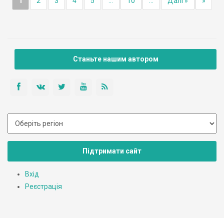
1
2
3
4
5
...
10
...
Далі »
»
Станьте нашим автором
Підтримати сайт
Вхід
Реєстрація