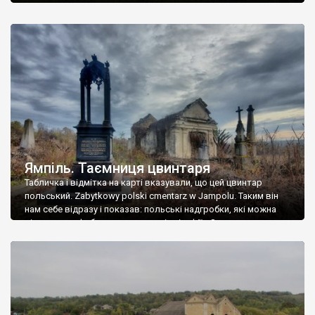
Ямпіль. Таємниця цвинтаря
Табличка і відмітка на карті вказували, що цей цвинтар
польський. Zabytkowy polski cmentarz w Jampolu. Таким він
нам себе відразу і показав: польські надгробки, які можна
віднести до фабричних, польські епітафії… Загалом цвинтар
виявився величезним – порахували площу у GoogleMaps –
виявилося більше семи гектарів. Перше враження про
абсолютну звичайність польського цвинтаря виявилося
оманливим – […]