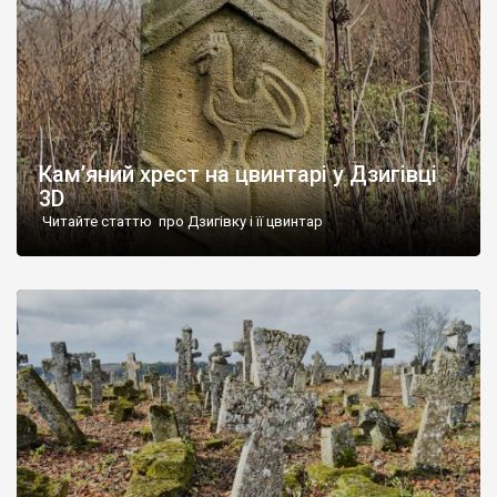
Кам’яний хрест на цвинтарі у Дзигівці
3D
Читайте статтю про Дзигівку і її цвинтар