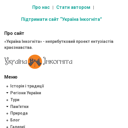
Про нас
Стати автором
Підтримати сайт “Україна Інкогніта”
Про сайт
«Україна Інкогніта» - неприбутковий проект ентузіастів
краєзнавства.
Меню
Історія і традиції
Регіони України
Тури
Пам'ятки
Природа
Блог
Галереї