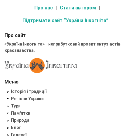
Про нас
Стати автором
Підтримати сайт “Україна Інкогніта”
Про сайт
«Україна Інкогніта» - неприбутковий проект ентузіастів
краєзнавства.
Меню
Історія і традиції
Регіони України
Тури
Пам'ятки
Природа
Блог
Галереї