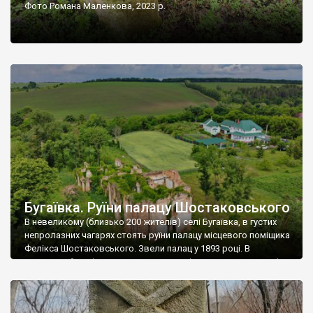
Фото Романа Маленкова, 2023 р.
Бугаївка. Руїни палацу Шостаковського
В невеликому (близько 200 жителів) селі Бугаївка, в густих
непролазних чагарях стоять руїни палацу місцевого поміщика
Фелікса Шостаковського. Звели палац у 1893 році. В
радянський період у ньому спочатку містилася школа, потім
клуб, ще пізніше – гуртожиток. У 60-х роках минулого
століття тут розмістили туберкульозну лікарню. Коли із
палацу виїхала лікарня – ми точно не […]