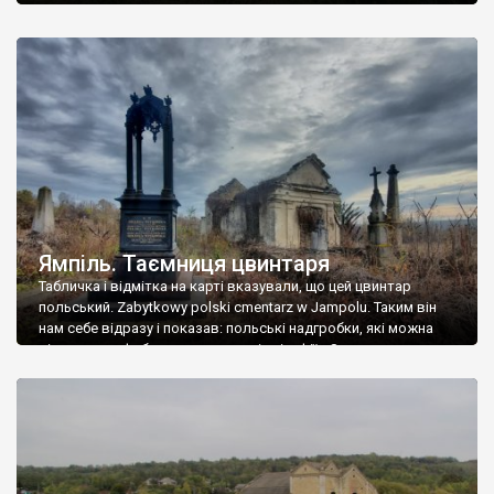
Ямпіль. Таємниця цвинтаря
Табличка і відмітка на карті вказували, що цей цвинтар
польський. Zabytkowy polski cmentarz w Jampolu. Таким він
нам себе відразу і показав: польські надгробки, які можна
віднести до фабричних, польські епітафії… Загалом цвинтар
виявився величезним – порахували площу у GoogleMaps –
виявилося більше семи гектарів. Перше враження про
абсолютну звичайність польського цвинтаря виявилося
оманливим – […]