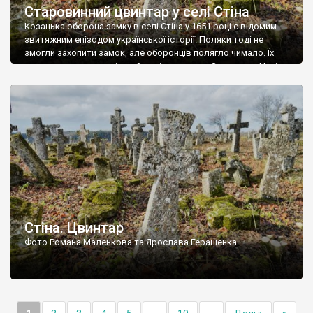
Старовинний цвинтар у селі Стіна
Козацька оборона замку в селі Стіна у 1651 році є відомим
звитяжним епізодом української історії. Поляки тоді не
змогли захопити замок, але оборонців полягло чимало. Їх
поховали на цвинтарі, який тоді називався Замковим. Нині на
місці замку церква із кам’яною огорожею, а цвинтар є. На
ньому чимало хрестів 19 століття, є такі, де епітафії стер […]
Стіна. Цвинтар
Фото Романа Маленкова та Ярослава Геращенка