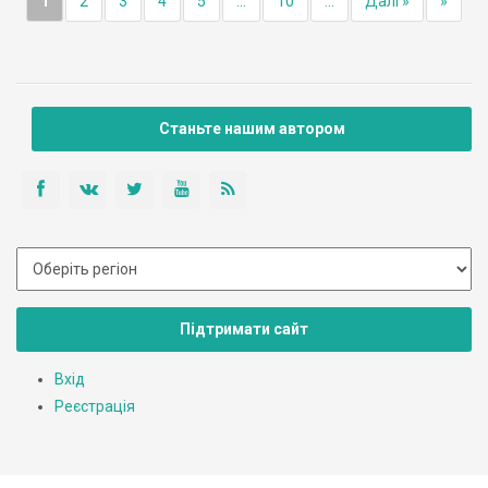
1
2
3
4
5
...
10
...
Далі »
»
Станьте нашим автором
Підтримати сайт
Вхід
Реєстрація