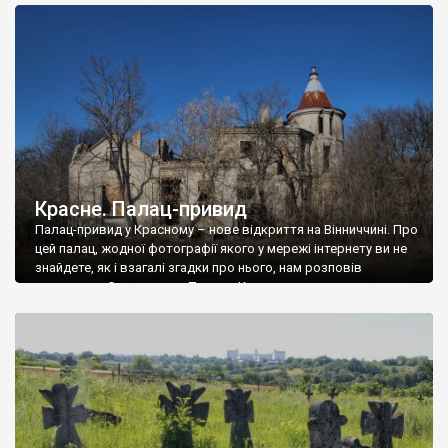
доглянутий, а в іншій суцільна руїна. Руїни палацу Тишкевичів у
Андрушівці, на Вінниччині. Такий стан […]
Красне. Палац-привид
Палац-привид у Красному – нове відкриття на Вінниччині. Про
цей палац, жодної фотографії якого у мережі інтернету ви не
знайдете, як і взагалі згадки про нього, нам розповів
мешканець Самгородка. Палац у Красному вразив не лише
станом руїни і чагарями, які його оточують, але і величчю
навіть у руїні. Можна уявно рекоструювати головний вхід із
[…]