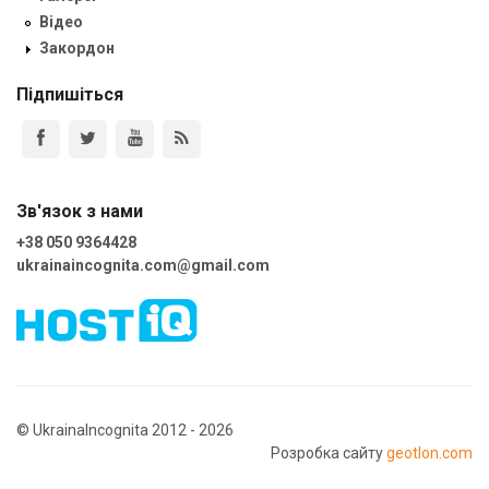
Відео
Закордон
Підпишіться
Зв'язок з нами
+38 050 9364428
ukrainaincognita.com@gmail.com
© UkrainaIncognita 2012 - 2026
Розробка сайту
geotlon.com