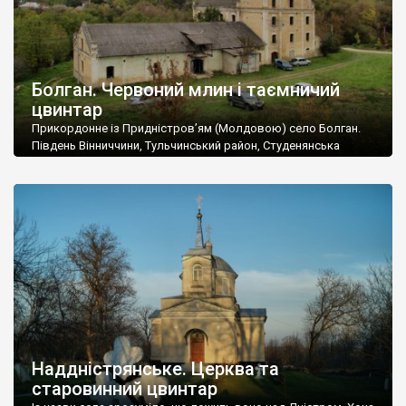
Болган. Червоний млин і таємничий
цвинтар
Прикордонне із Придністров’ям (Молдовою) село Болган.
Південь Вінниччини, Тульчинський район, Студенянська
громада. У селі мешкає близько тисячі осіб. Спочатку ми
дізналися, що у Болгані є величезний захаращений
старовинний цвинтар із кам’яними хрестами. Всі епітафії, які
збереглися, написані кирилицею, церковнослов’янською
мовою. За всіма традиційними ознаками – цвинтар
український. Хрести датуються 19 століттям. У 1924-1940
роках Болган […]
Наддністрянське. Церква та
старовинний цвинтар