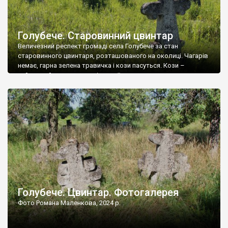
Голубече. Старовинний цвинтар
Величезний респект громаді села Голубече за стан
старовинного цвинтаря, розташованого на околиці. Чагарів
немає, гарна зелена травичка і кози пасуться. Кози –
найкращий регулятор шкідливої, для старих кладовищ,
рослинності. Навесні, коли паростки дерев вкриваються
бруньками, кози ті бруньки обгризають, бо то улюблений
делікатес. На цвинтарі у Голубечому ціла колекція
різноманітних форм хрестів. Село відносно невелике, […]
Голубече. Цвинтар. Фотогалерея
Фото Романа Маленкова, 2024 р.