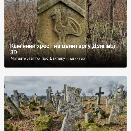
Кам’яний хрест на цвинтарі у Дзигівці
3D
Читайте статтю про Дзигівку і її цвинтар