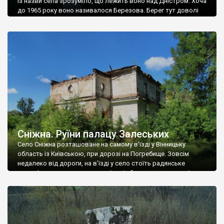
Із назви села зрозуміло, що лежить воно над Дністром. Хоча
до 1965 року воно називалося Березова. Берег тут доволі
високий і крутий, як і майже всюди на Поділлі, але є кілька
грунтових доріг, які збігають аж до самої води – цим
Наддністрянське відрізняється від більшості навколишніх
сіл. У селі є мурована Михайлівська церква. Точної дати […]
Сніжна. Руїни палацу Залеських
Село Сніжна розташоване на самому в’їзді у Вінницьку
область із Київською, при дорозі на Погребище. Зовсім
недалеко від дороги, на в’їзді у село стоїть радянське
рельєфне пано, яке показує жінку і яблуню, а трохи далі, десь
серед дерев, заховалися руїни палацу Залеських. З дороги їх
не видно, але видно дві стареньких колії у траві – […]