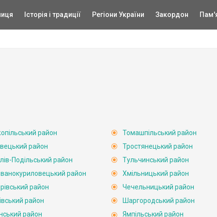
ниця
Історія і традиції
Регіони України
Закордон
Пам'
опільський район
Томашпільський район
вецький район
Тростянецький район
лів-Подільський район
Тульчинський район
ванокуриловецький район
Хмільницький район
рівський район
Чечельницький район
івський район
Шаргородський район
нський район
Ямпільський район