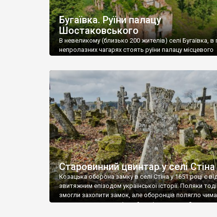
Бугаївка. Руїни палацу
Шостаковського
В невеликому (близько 200 жителів) селі Бугаївка, в 
непролазних чагарях стоять руїни палацу місцевого
поміщика Фелікса Шостаковського. Звели палац у 18
В радянський період у ньому спочатку містилася шк
потім клуб, ще пізніше – гуртожиток. У 60-х роках м
століття тут розмістили туберкульозну лікарню. Кол
палацу виїхала лікарня – ми точно не […]
Старовинний цвинтар у селі Стіна
Козацька оборона замку в селі Стіна у 1651 році є в
звитяжним епізодом української історії. Поляки тоді
змогли захопити замок, але оборонців полягло чимал
поховали на цвинтарі, який тоді називався Замковим
на місці замку церква із кам’яною огорожею, а цвинт