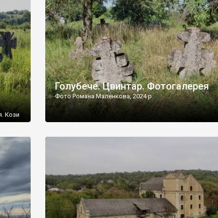
[…]
Голубече. Цвинтар. Фотогалерея
Фото Романа Маленкова, 2024 р.
я. Кози
овищ,
ються
ений
 […]