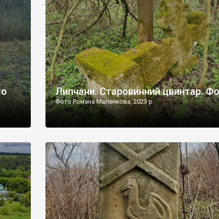
дороги їх не видно, але видно дві стареньких колії у т
лишніх
[…]
ати […]
то
Липчани. Старовинний цвинтар. Ф
Фото Романа Маленкова, 2023 р.