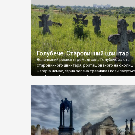
у Андрушівці, на Вінниччині. Такий стан […]
Голубече. Старовинний цвинтар
Величезний респект громаді села Голубече за стан
старовинного цвинтаря, розташованого на околиці.
Чагарів немає, гарна зелена травичка і кози пасутьс
– найкращий регулятор шкідливої, для старих клад
рослинності. Навесні, коли паростки дерев вкрива
бруньками, кози ті бруньки обгризають, бо то улюбл
делікатес. На цвинтарі у Голубечому ціла колекція
різноманітних форм хрестів. Село відносно невелике,