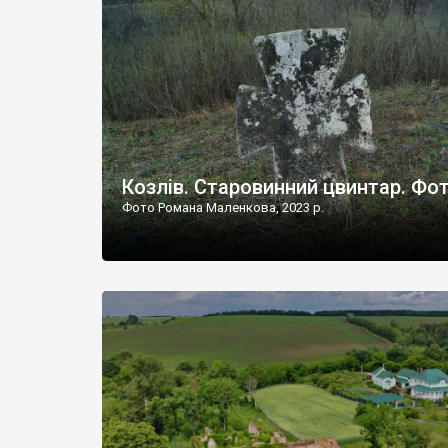
Наддністрянське відрізняється від більшості навко
сіл. У селі є мурована Михайлівська церква. Точної д
Козлів. Старовинний цвинтар. Фо
Фото Романа Маленкова, 2023 р.