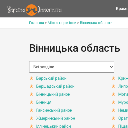
Крам
Головна
>
Міста та регіони
>
Вінницька область
Вінницька область
Барський район
Криж
Бершадський район
Липо
Вінницький район
Моги
Вінниця
Муро
Гайсинський район
Неми
Жмеринський район
Орат
Іллінецький район
Піща