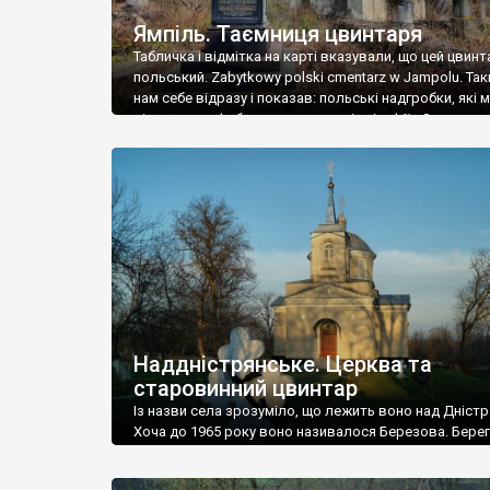
Ямпіль. Таємниця цвинтаря
Табличка і відмітка на карті вказували, що цей цвинт
польський. Zabytkowy polski cmentarz w Jampolu. Так
нам себе відразу і показав: польські надгробки, які
віднести до фабричних, польські епітафії… Загалом 
виявився величезним – порахували площу у Google
виявилося більше семи гектарів. Перше враження п
абсолютну звичайність польського цвинтаря вияви
оманливим – […]
Наддністрянське. Церква та
старовинний цвинтар
Із назви села зрозуміло, що лежить воно над Дністр
Хоча до 1965 року воно називалося Березова. Берег
доволі високий і крутий, як і майже всюди на Поділлі
кілька грунтових доріг, які збігають аж до самої вод