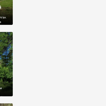
й
лган.
а
 ми
ї, які
кою
940
у
ім
і,
 З