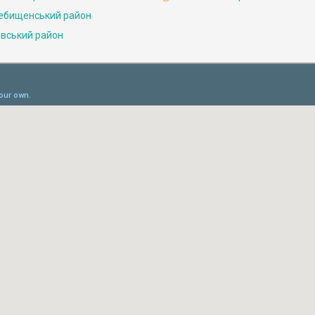
ебищенський район
івський район