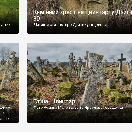
Кам’яний хрест на цвинтарі у Дзигі
3D
густих
Читайте статтю про Дзигівку і її цвинтар
93 році.
ола,
инулого
и із
Стіна. Цвинтар
ідомим
Фото Романа Маленкова та Ярослава Геращенка
 не
о. Їх
. Нині
ар є.