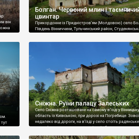
Болган. Червоний млин і таємничи
цвинтар
ар
им він
Прикордонне із Придністров’ям (Молдовою) село Бо
 можна
Південь Вінниччини, Тульчинський район, Студенянськ
цвинтар
громада. У селі мешкає близько тисячі осіб. Спочатку
Maps –
дізналися, що у Болгані є величезний захаращений
ро
старовинний цвинтар із кам’яними хрестами. Всі епітафі
лося
збереглися, написані кирилицею, церковнослов’янсь
мовою. За всіма традиційними ознаками – цвинтар
український. Хрести датуються 19 століттям. У 1924-1
роках Болган […]
Сніжна. Руїни палацу Залеських
Село Сніжна розташоване на самому в’їзді у Вінницьк
область із Київською, при дорозі на Погребище. Зовс
ом.
недалеко від дороги, на в’їзді у село стоїть радянське
 тут
рельєфне пано, яке показує жінку і яблуню, а трохи дал
, але є
десь серед дерев, заховалися руїни палацу Залеських.
и – цим