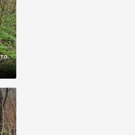
раві –
ото