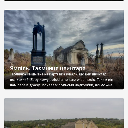
Ямпіль. Таємниця цвинтаря
Табличка і відмітка на карті вказували, що цей цвинтар
польський. Zabytkowy polski cmentarz w Jampolu. Таким він
нам себе відразу і показав: польські надгробки, які можна
віднести до фабричних, польські епітафії… Загалом цвинтар
виявився величезним – порахували площу у GoogleMaps –
виявилося більше семи гектарів. Перше враження про
абсолютну звичайність польського цвинтаря виявилося
оманливим – […]