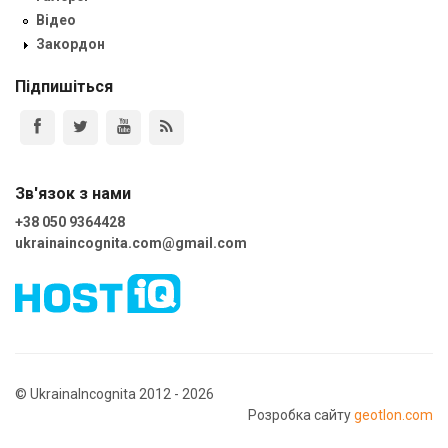
Відео
Закордон
Підпишіться
Зв'язок з нами
+38 050 9364428
ukrainaincognita.com@gmail.com
© UkrainaIncognita 2012 - 2026
Розробка сайту
geotlon.com