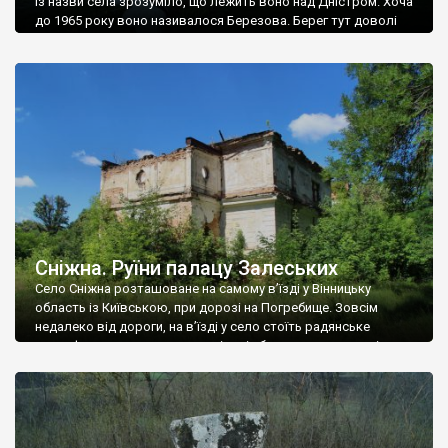
Із назви села зрозуміло, що лежить воно над Дністром. Хоча
до 1965 року воно називалося Березова. Берег тут доволі
високий і крутий, як і майже всюди на Поділлі, але є кілька
грунтових доріг, які збігають аж до самої води – цим
Наддністрянське відрізняється від більшості навколишніх
сіл. У селі є мурована Михайлівська церква. Точної дати […]
Сніжна. Руїни палацу Залеських
Село Сніжна розташоване на самому в’їзді у Вінницьку
область із Київською, при дорозі на Погребище. Зовсім
недалеко від дороги, на в’їзді у село стоїть радянське
рельєфне пано, яке показує жінку і яблуню, а трохи далі, десь
серед дерев, заховалися руїни палацу Залеських. З дороги їх
не видно, але видно дві стареньких колії у траві – […]