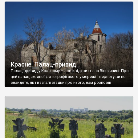
доглянутий, а в іншій суцільна руїна. Руїни палацу Тишкевичів у
Андрушівці, на Вінниччині. Такий стан […]
Красне. Палац-привид
Палац-привид у Красному – нове відкриття на Вінниччині. Про
цей палац, жодної фотографії якого у мережі інтернету ви не
знайдете, як і взагалі згадки про нього, нам розповів
мешканець Самгородка. Палац у Красному вразив не лише
станом руїни і чагарями, які його оточують, але і величчю
навіть у руїні. Можна уявно рекоструювати головний вхід із
[…]