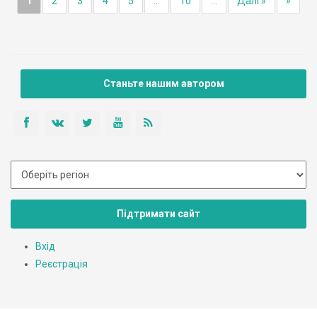
1
2
3
4
5
...
10
...
Далі »
»
Станьте нашим автором
Підтримати сайт
Вхід
Реєстрація