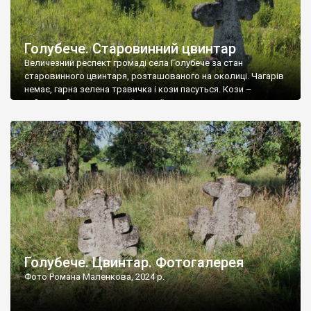
Голубече. Старовинний цвинтар
Величезний респект громаді села Голубече за стан
старовинного цвинтаря, розташованого на околиці. Чагарів
немає, гарна зелена травичка і кози пасуться. Кози –
найкращий регулятор шкідливої, для старих кладовищ,
рослинності. Навесні, коли паростки дерев вкриваються
бруньками, кози ті бруньки обгризають, бо то улюблений
делікатес. На цвинтарі у Голубечому ціла колекція
різноманітних форм хрестів. Село відносно невелике, […]
Голубече. Цвинтар. Фотогалерея
Фото Романа Маленкова, 2024 р.