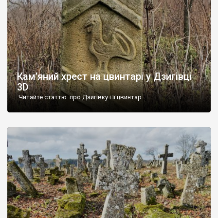
Кам’яний хрест на цвинтарі у Дзигівці
3D
Читайте статтю про Дзигівку і її цвинтар