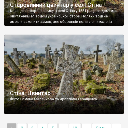
Старовинний цвинтар у селі Стіна
Козацька оборона замку в селі Стіна у 1651 році є відомим
звитяжним епізодом української історії. Поляки тоді не
змогли захопити замок, але оборонців полягло чимало. Їх
поховали на цвинтарі, який тоді називався Замковим. Нині на
місці замку церква із кам’яною огорожею, а цвинтар є. На
ньому чимало хрестів 19 століття, є такі, де епітафії стер […]
Стіна. Цвинтар
Фото Романа Маленкова та Ярослава Геращенка