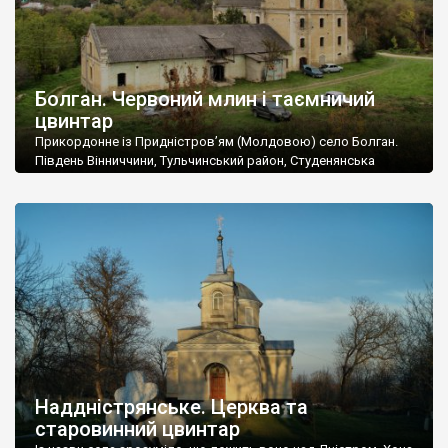
Болган. Червоний млин і таємничий
цвинтар
Прикордонне із Придністров’ям (Молдовою) село Болган.
Південь Вінниччини, Тульчинський район, Студенянська
громада. У селі мешкає близько тисячі осіб. Спочатку ми
дізналися, що у Болгані є величезний захаращений
старовинний цвинтар із кам’яними хрестами. Всі епітафії, які
збереглися, написані кирилицею, церковнослов’янською
мовою. За всіма традиційними ознаками – цвинтар
український. Хрести датуються 19 століттям. У 1924-1940
роках Болган […]
Наддністрянське. Церква та
старовинний цвинтар