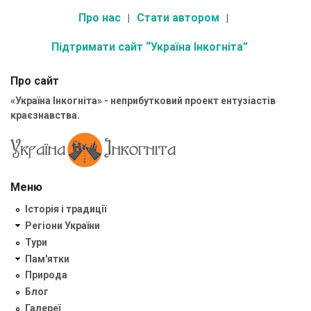
Про нас
Стати автором
Підтримати сайт “Україна Інкогніта”
Про сайт
«Україна Інкогніта» - неприбутковий проект ентузіастів
краєзнавства.
Меню
Історія і традиції
Регіони України
Тури
Пам'ятки
Природа
Блог
Галереї