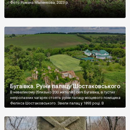
Фото Романа Маленкова, 2023 р.
Бугаївка. Руїни палацу Шостаковського
В невеликому (близько 200 жителів) селі Бугаївка, в густих
непролазних чагарях стоять руїни палацу місцевого поміщика
Фелікса Шостаковського. Звели палац у 1893 році. В
радянський період у ньому спочатку містилася школа, потім
клуб, ще пізніше – гуртожиток. У 60-х роках минулого
століття тут розмістили туберкульозну лікарню. Коли із
палацу виїхала лікарня – ми точно не […]