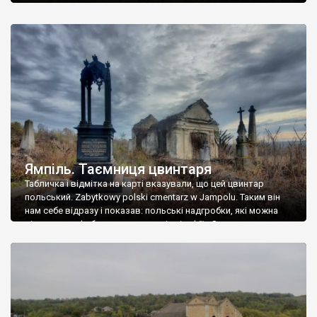
Ямпіль. Таємниця цвинтаря
Табличка і відмітка на карті вказували, що цей цвинтар
польський. Zabytkowy polski cmentarz w Jampolu. Таким він
нам себе відразу і показав: польські надгробки, які можна
віднести до фабричних, польські епітафії… Загалом цвинтар
виявився величезним – порахували площу у GoogleMaps –
виявилося більше семи гектарів. Перше враження про
абсолютну звичайність польського цвинтаря виявилося
оманливим – […]