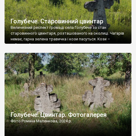
Голубече. Старовинний цвинтар
Величезний респект громаді села Голубече за стан
старовинного цвинтаря, розташованого на околиці. Чагарів
немає, гарна зелена травичка і кози пасуться. Кози –
найкращий регулятор шкідливої, для старих кладовищ,
рослинності. Навесні, коли паростки дерев вкриваються
бруньками, кози ті бруньки обгризають, бо то улюблений
делікатес. На цвинтарі у Голубечому ціла колекція
різноманітних форм хрестів. Село відносно невелике, […]
Голубече. Цвинтар. Фотогалерея
Фото Романа Маленкова, 2024 р.