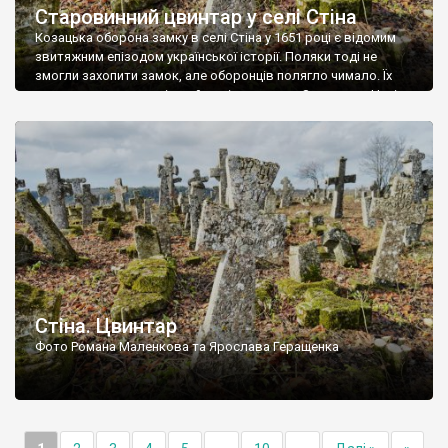
Старовинний цвинтар у селі Стіна
Козацька оборона замку в селі Стіна у 1651 році є відомим
звитяжним епізодом української історії. Поляки тоді не
змогли захопити замок, але оборонців полягло чимало. Їх
поховали на цвинтарі, який тоді називався Замковим. Нині на
місці замку церква із кам’яною огорожею, а цвинтар є. На
ньому чимало хрестів 19 століття, є такі, де епітафії стер […]
Стіна. Цвинтар
Фото Романа Маленкова та Ярослава Геращенка