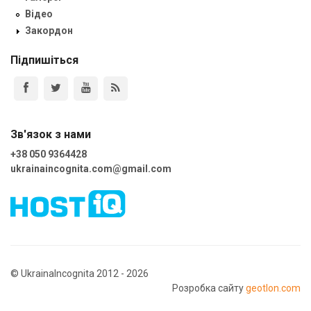
Відео
Закордон
Підпишіться
Зв'язок з нами
+38 050 9364428
ukrainaincognita.com@gmail.com
© UkrainaIncognita 2012 - 2026
Розробка сайту
geotlon.com