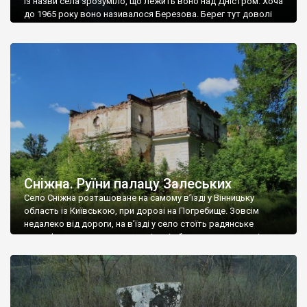
Із назви села зрозуміло, що лежить воно над Дністром. Хоча
до 1965 року воно називалося Березова. Берег тут доволі
високий і крутий, як і майже всюди на Поділлі, але є кілька
грунтових доріг, які збігають аж до самої води – цим
Наддністрянське відрізняється від більшості навколишніх
сіл. У селі є мурована Михайлівська церква. Точної дати […]
Сніжна. Руїни палацу Залеських
Село Сніжна розташоване на самому в’їзді у Вінницьку
область із Київською, при дорозі на Погребище. Зовсім
недалеко від дороги, на в’їзді у село стоїть радянське
рельєфне пано, яке показує жінку і яблуню, а трохи далі, десь
серед дерев, заховалися руїни палацу Залеських. З дороги їх
не видно, але видно дві стареньких колії у траві – […]