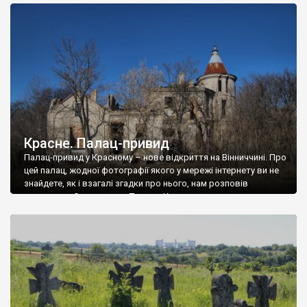
доглянутий, а в іншій суцільна руїна. Руїни палацу Тишкевичів у
Андрушівці, на Вінниччині. Такий стан […]
Красне. Палац-привид
Палац-привид у Красному – нове відкриття на Вінниччині. Про
цей палац, жодної фотографії якого у мережі інтернету ви не
знайдете, як і взагалі згадки про нього, нам розповів
мешканець Самгородка. Палац у Красному вразив не лише
станом руїни і чагарями, які його оточують, але і величчю
навіть у руїні. Можна уявно рекоструювати головний вхід із
[…]