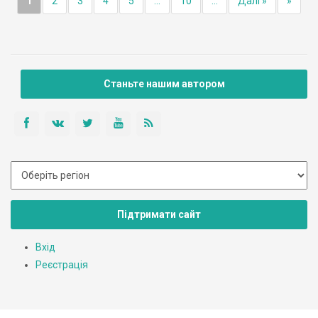
1
2
3
4
5
...
10
...
Далі »
»
Станьте нашим автором
Підтримати сайт
Вхід
Реєстрація