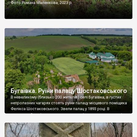
Фото Романа Маленкова, 2023 р.
Бугаївка. Руїни палацу Шостаковського
В невеликому (близько 200 жителів) селі Бугаївка, в густих
непролазних чагарях стоять руїни палацу місцевого поміщика
Фелікса Шостаковського. Звели палац у 1893 році. В
радянський період у ньому спочатку містилася школа, потім
клуб, ще пізніше – гуртожиток. У 60-х роках минулого
століття тут розмістили туберкульозну лікарню. Коли із
палацу виїхала лікарня – ми точно не […]