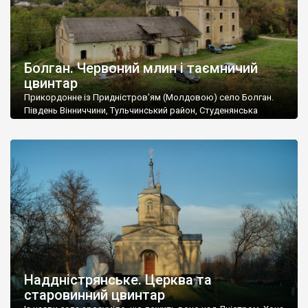
Болган. Червоний млин і таємничий
цвинтар
Прикордонне із Придністров’ям (Молдовою) село Болган.
Південь Вінниччини, Тульчинський район, Студенянська
громада. У селі мешкає близько тисячі осіб. Спочатку ми
дізналися, що у Болгані є величезний захаращений
старовинний цвинтар із кам’яними хрестами. Всі епітафії, які
збереглися, написані кирилицею, церковнослов’янською
мовою. За всіма традиційними ознаками – цвинтар
український. Хрести датуються 19 століттям. У 1924-1940
роках Болган […]
Наддністрянське. Церква та
старовинний цвинтар