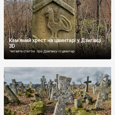
Кам’яний хрест на цвинтарі у Дзигівці
3D
Читайте статтю про Дзигівку і її цвинтар