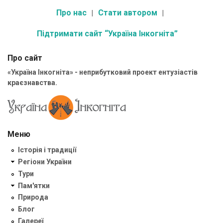
Про нас
Стати автором
Підтримати сайт “Україна Інкогніта”
Про сайт
«Україна Інкогніта» - неприбутковий проект ентузіастів
краєзнавства.
Меню
Історія і традиції
Регіони України
Тури
Пам'ятки
Природа
Блог
Галереї