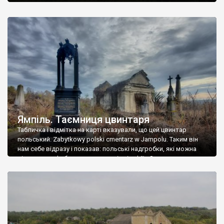
Ямпіль. Таємниця цвинтаря
Табличка і відмітка на карті вказували, що цей цвинтар
польський. Zabytkowy polski cmentarz w Jampolu. Таким він
нам себе відразу і показав: польські надгробки, які можна
віднести до фабричних, польські епітафії… Загалом цвинтар
виявився величезним – порахували площу у GoogleMaps –
виявилося більше семи гектарів. Перше враження про
абсолютну звичайність польського цвинтаря виявилося
оманливим – […]