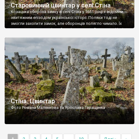
Старовинний цвинтар у селі Стіна
Козацька оборона замку в селі Стіна у 1651 році є відомим
звитяжним епізодом української історії. Поляки тоді не
змогли захопити замок, але оборонців полягло чимало. Їх
поховали на цвинтарі, який тоді називався Замковим. Нині на
місці замку церква із кам’яною огорожею, а цвинтар є. На
ньому чимало хрестів 19 століття, є такі, де епітафії стер […]
Стіна. Цвинтар
Фото Романа Маленкова та Ярослава Геращенка