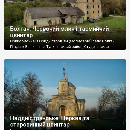
Болган. Червоний млин і таємничий
цвинтар
Прикордонне із Придністров’ям (Молдовою) село Болган.
Південь Вінниччини, Тульчинський район, Студенянська
громада. У селі мешкає близько тисячі осіб. Спочатку ми
дізналися, що у Болгані є величезний захаращений
старовинний цвинтар із кам’яними хрестами. Всі епітафії, які
збереглися, написані кирилицею, церковнослов’янською
мовою. За всіма традиційними ознаками – цвинтар
український. Хрести датуються 19 століттям. У 1924-1940
роках Болган […]
Наддністрянське. Церква та
старовинний цвинтар