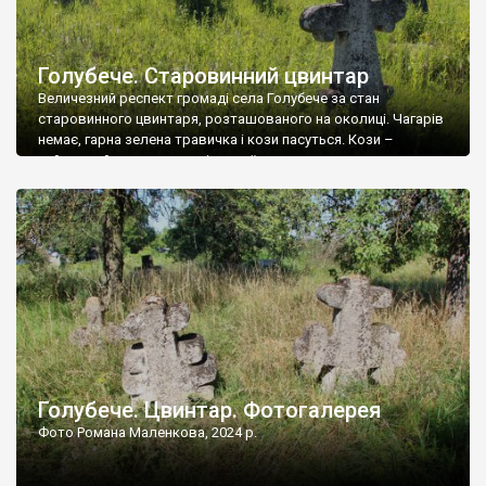
Голубече. Старовинний цвинтар
Величезний респект громаді села Голубече за стан
старовинного цвинтаря, розташованого на околиці. Чагарів
немає, гарна зелена травичка і кози пасуться. Кози –
найкращий регулятор шкідливої, для старих кладовищ,
рослинності. Навесні, коли паростки дерев вкриваються
бруньками, кози ті бруньки обгризають, бо то улюблений
делікатес. На цвинтарі у Голубечому ціла колекція
різноманітних форм хрестів. Село відносно невелике, […]
Голубече. Цвинтар. Фотогалерея
Фото Романа Маленкова, 2024 р.