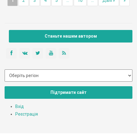
1
2
3
4
5
...
10
...
Далі »
»
Станьте нашим автором
Підтримати сайт
Вхід
Реєстрація