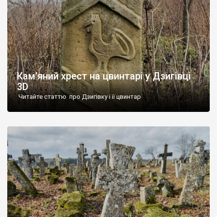
Кам’яний хрест на цвинтарі у Дзигівці
3D
Читайте статтю про Дзигівку і її цвинтар