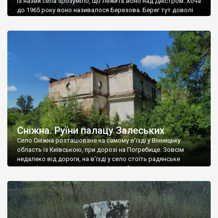
Із назви села зрозуміло, що лежить воно над Дністром. Хоча
до 1965 року воно називалося Березова. Берег тут доволі
високий і крутий, як і майже всюди на Поділлі, але є кілька
грунтових доріг, які збігають аж до самої води – цим
Наддністрянське відрізняється від більшості навколишніх
сіл. У селі є мурована Михайлівська церква. Точної дати […]
Сніжна. Руїни палацу Залеських
Село Сніжна розташоване на самому в’їзді у Вінницьку
область із Київською, при дорозі на Погребище. Зовсім
недалеко від дороги, на в’їзді у село стоїть радянське
рельєфне пано, яке показує жінку і яблуню, а трохи далі, десь
серед дерев, заховалися руїни палацу Залеських. З дороги їх
не видно, але видно дві стареньких колії у траві – […]