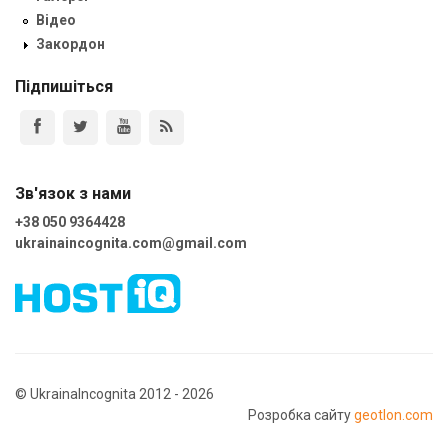
Відео
Закордон
Підпишіться
Зв'язок з нами
+38 050 9364428
ukrainaincognita.com@gmail.com
© UkrainaIncognita 2012 - 2026
Розробка сайту
geotlon.com