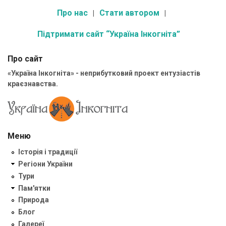
Про нас
Стати автором
Підтримати сайт “Україна Інкогніта”
Про сайт
«Україна Інкогніта» - неприбутковий проект ентузіастів
краєзнавства.
Меню
Історія і традиції
Регіони України
Тури
Пам'ятки
Природа
Блог
Галереї