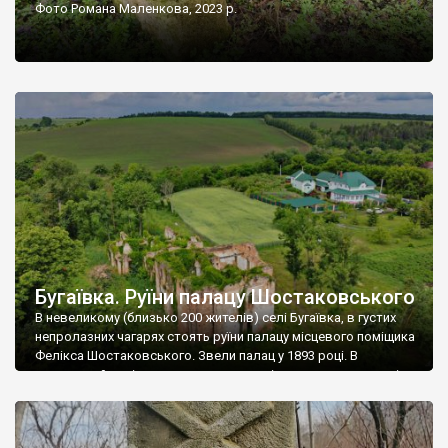
Фото Романа Маленкова, 2023 р.
Бугаївка. Руїни палацу Шостаковського
В невеликому (близько 200 жителів) селі Бугаївка, в густих
непролазних чагарях стоять руїни палацу місцевого поміщика
Фелікса Шостаковського. Звели палац у 1893 році. В
радянський період у ньому спочатку містилася школа, потім
клуб, ще пізніше – гуртожиток. У 60-х роках минулого
століття тут розмістили туберкульозну лікарню. Коли із
палацу виїхала лікарня – ми точно не […]